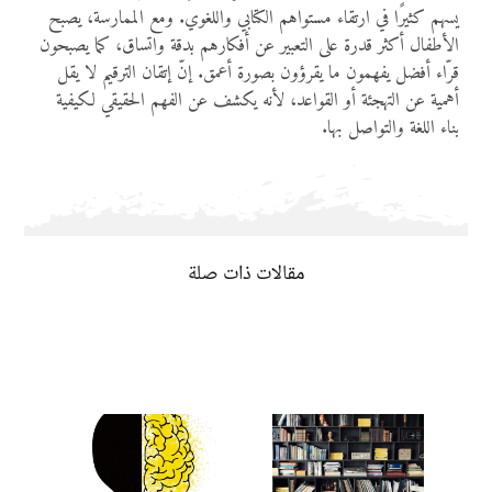
يسهم كثيرًا في ارتقاء مستواهم الكتابي واللغوي. ومع الممارسة، يصبح
الأطفال أكثر قدرة على التعبير عن أفكارهم بدقة واتساق، كما يصبحون
قرّاء أفضل يفهمون ما يقرؤون بصورة أعمق. إنّ إتقان الترقيم لا يقل
أهمية عن التهجئة أو القواعد، لأنه يكشف عن الفهم الحقيقي لكيفية
بناء اللغة والتواصل بها.
مقالات ذات صلة