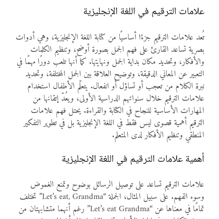
علامات الترقيم في اللغة الإنجليزية
تُعد علامات الترقيم جزءًا أساسيًا من كتابة اللغة الإنجليزية، وهي أدوات
بصرية تساعد القارئ على فهم الجمل بصورة أوضح، وتنظيم الكلمات
والأفكار، وتحديد مكان بداية الجمل ونهايتها. كما أنها تلعب دورًا مهمًا في
التعبير عن المعاني الدقيقة، وتوضيح العلاقة بين الجمل المختلفة، وتحديد
نبرة الكلام من تعجب أو تساؤل أو انفعال. يتعلّم الأطفال استخدام
علامات الترقيم خلال سنواتهم الدراسية الأولى، ويعُدّ إتقانها من
المهارات الأساسية للنجاح في الكتابة والقراءة. يحتل فهم علامات
الترقيم أهمية قصوى ليس فقط في اللغة الإنجليزية بل في تطوير التفكير
المنطقي وتنظيم الأفكار لدى المتعلم.
أهمية علامات الترقيم في اللغة الإنجليزية
علامات الترقيم تساعد على توصيل الرسائل بوضوح وتمنع الغموض
وسوء الفهم. على سبيل المثال، الجملة “Let’s eat, Grandma” تختلف
تمامًا في معناها عن “Let’s eat Grandma” رغم أنهما متشابهتان من