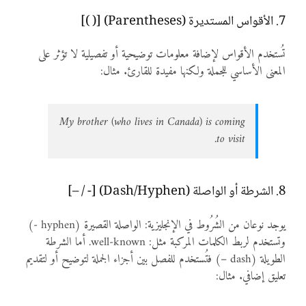
7. الأقواس المستديرة (Parentheses) [( )]
تُستخدم الأقواس لإضافة معلومات توضيحية أو تفصيلية لا تؤثر على
المعنى الأساسي للجملة ولكنها مفيدة للقارئ. مثال:
My brother (who lives in Canada) is coming
to visit.
8. الشرطة أو الواصلة (Dash/Hyphen) [- / –]
يوجد نوعان من الشُرُوط في الإنجليزية: الواصلة القصيرة (hyphen -)
وتستخدم لربط الكلمات المركبة مثل: well-known. أما الشرطة
الطويلة (dash –) فتُستخدم للفصل بين أجزاء الجملة لتوضيح أو لتقديم
تعليق إضافي. مثال: