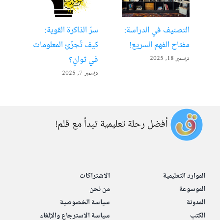
التصنيف في الدراسة:
سرّ الذاكرة القوية:
تعل
مفتاح الفهم السريع!
كيف تُجزّئ المعلومات
ألع
في ثوانٍ؟
ديسمبر 18, 2025
أبريل 22
ديسمبر 7, 2025
أفضل رحلة تعليمية تبدأ مع قلم!
الموارد التعليمية
الاشتراكات
الموسوعة
من نحن
المدونة
سياسة الخصوصية
الكتب
سياسة الاسترجاع والإلغاء