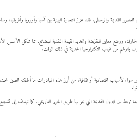
ين العصور القديمة والوسطى. فقد عزز التجارة البينية بين آسيا وأوروبا وأفريقيا، و
مارك، ووضع معايير للمقايضة وتحديد القيمة النقدية للبضائع، مما شكل الأسس الأولي
وب بالرغم من غياب التكنولوجيا الحديثة في ذلك الوقت.
واء لأسباب اقتصادية أو ثقافية. من أبرز هذه المبادرات ما أطلقته الصين تحت اس
ا.
ط بين الدول القديمة التي يمر بها طريق الحرير التاريخي. كما تهدف إلى تشجيع ا