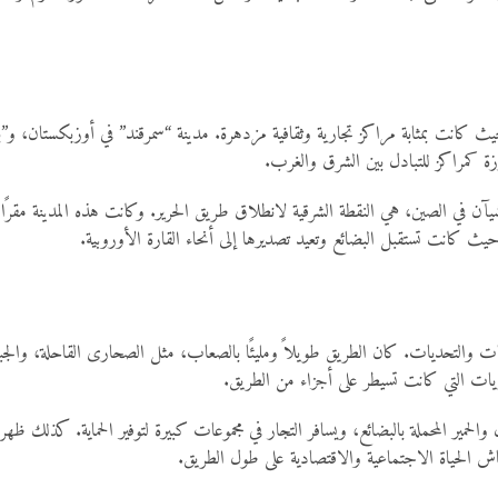
حيث كانت بمثابة مراكز تجارية وثقافية مزدهرة. مدينة “سمرقند” في أوزبكستان، و
ارزة كمراكز للتبادل بين الشرق والغرب.
يآن في الصين، هي النقطة الشرقية لانطلاق طريق الحرير. وكانت هذه المدينة مقرًا لل
 حيث كانت تستقبل البضائع وتعيد تصديرها إلى أنحاء القارة الأوروبية.
ات والتحديات. كان الطريق طويلاً ومليئًا بالصعاب، مثل الصحارى القاحلة، والج
ريات التي كانت تسيطر على أجزاء من الطريق.
والحمير المحملة بالبضائع، ويسافر التجار في مجموعات كبيرة لتوفير الحماية. كذلك 
ش الحياة الاجتماعية والاقتصادية على طول الطريق.