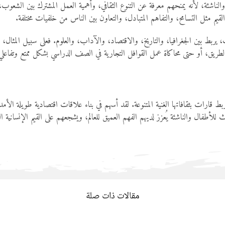
طفال والناشئة، لأنه يمنحهم معرفة عن التنوع الثقافي، وأهمية العمل المشترك بين ا
ليم القيم مثل التسامح، والتفاهم المتبادل، والتعاون بين الناس من خلفيات مختلفة.
بط بين الجغرافيا، والتاريخ، والاقتصاد، والآداب، والعلوم. فعلى سبيل المثال،
الطريق، أو حتى محاكاة عمل القوافل التجارية في الصف الدراسي بشكل ممتع وتفاعلي
ط قارات بثقافاتها الغنية المتنوعة. لقد أسهم في بناء علاقات اقتصادية طويلة الأ
اث للأطفال والناشئة يُعزز لديهم الفهم العميق للعالم، ويشجعهم على القيم الإنسان
مقالات ذات صلة