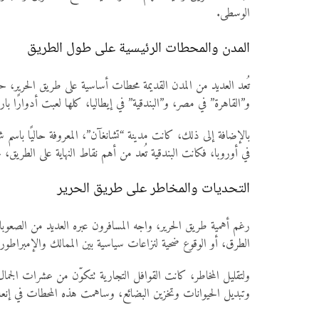
الوسطى.
المدن والمحطات الرئيسية على طول الطريق
تُعد العديد من المدن القديمة محطات أساسية على طريق الحرير، 
و”القاهرة” في مصر، و”البندقية” في إيطاليا، كلها لعبت أدوارًا ب
بالإضافة إلى ذلك، كانت مدينة “تشانغآن”، المعروفة حاليًا باسم ش
في أوروبا، فكانت البندقية تُعد من أهم نقاط النهاية على الطريق،
التحديات والمخاطر على طريق الحرير
رغم أهمية طريق الحرير، واجه المسافرون عبره العديد من الصعوب
الطرق، أو الوقوع ضحية لنزاعات سياسية بين الممالك والإمبراطو
ولتقليل المخاطر، كانت القوافل التجارية تتكوّن من عشرات الجمال 
وتبديل الحيوانات وتخزين البضائع، وساهمت هذه المحطات في إنعا