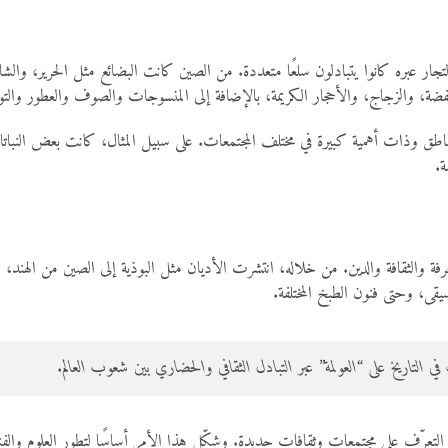
 التجار عبره كانوا يتبادلون سلعًا متعددة. من الصين كانت البضائع مثل الحرير، وا
ضة، والزجاج، والأحجار الكريمة، بالإضافة إلى المنسوجات والصوف والعطور والتو
ق وذات أهمية كبيرة في مختلف المجتمعات. على سبيل المثال، كانت بعض النباتات ا
ة.
رفة والثقافة والدين. من خلاله، انتشرت الأديان مثل البوذية إلى الصين من الهند، كم
يقى، وحتى فنون الطبخ المختلفة.
لتاريخ على “العولمة” عبر التبادل الثقافي والحضاري بين شعوب العالم.
ر التعرّف على مجتمعات وثقافات جديدة. وشكّل هذا الأمر أساسًا لتطور العلوم و