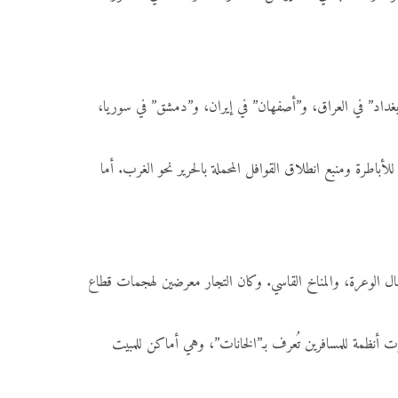
”بغداد” في العراق، و”أصفهان” في إيران، و”دمشق” في سوريا،
أباطرة ومنبع انطلاق القوافل المحملة بالحرير نحو الغرب. أما
بال الوعرة، والمناخ القاسي. وكان التجار معرضين لهجمات قطاع
ظهرت أنظمة للمسافرين تُعرف بـ”الخانات”، وهي أماكن للمبيت