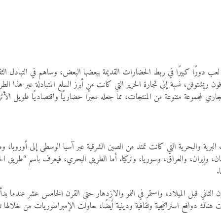
قد لعب دورًا كبيرًا في ربط الحضارات القديمة ببعضها البعض، وساهم في التبادل ال
فون ريشتوفن، نسبة إلى تجارة الحرير التي كانت من أبرز السلع المتبادلة عبر هذا ال
اري لمجموعة متنوعة من المنتجات، مما جعله معبرًا حضاريًا واقتصاديًا طويل الأثر ف
برية والبحرية التي كانت تمتد من الصين الشرقية عبر آسيا الوسطى إلى أوروبا، و
ان، وإيران، والعراق، وسوريا، وتركيا. أما الطريق البحري، فيعرف باسم “طريق ال
.
لثاني قبل الميلاد، واستمر في النمو والازدهار حتى القرن الخامس عشر عندما بدأت 
 هناك دوافع استراتيجية وثقافية ودينية أيضًا، حاولت الإمبراطوريات من خلالها ت