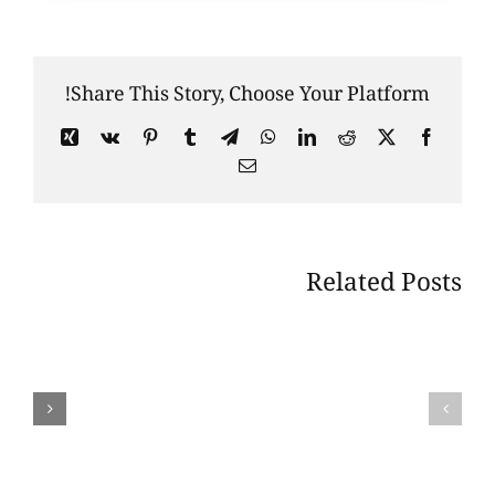
Share This Story, Choose Your Platform!
Xing
Vk
Pinterest
Tumblr
Telegram
WhatsApp
LinkedIn
Reddit
Facebook
X
Email
Related Posts