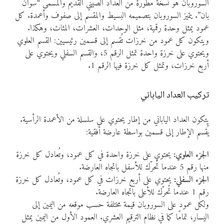
السوروبان هو نسخة مطورة من العداد الصيني القديم والمسمى “سوان
بان”. يتميز السوروبان بتصميمه البسيط والمقسم إلى صفوف وأعمدة. كل
عمود يمثل وحدة رقمية، مثل الوحدات، العشرات، المئات، وهكذا.
ويتكون كل عمود من خرزات تُقسم إلى قسمين رئيسيين: القسم العلوي
ويحتوي على خرزة واحدة تمثل الرقم 5، والقسم السفلي ويحتوي على
أربع خرزات، وتمثل كل خرزة فيها الرقم 1.
تركيب العداد الياباني
يتكون العداد الياباني من إطار يحتوي على سلسلة من الأعمدة الرأسية.
يُقسم الإطار إلى قسمين بواسطة عارضة أفقية:
الجزء العلوي:
يحتوي على خرزة واحدة في كل عمود، وتُعادل كل خرزة
منها رقم 5 عندما تُحرّك للأسفل باتجاه العارضة.
الجزء السفلي:
يحتوي على أربع خرزات في كل عمود، وتُعادل كل خرزة
رقم 1 عندما تُحرّك للأعلى باتجاه العارضة.
ولكل عمود على السوروبان قيمة مختلفة حسب موقعه من اليمين إلى
اليسار، تمامًا كما في نظام الترقيم العشري. العمود الأول من اليمين يمثل