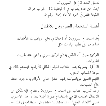
نُدخل العدد 12 على السوروبان.
نبحث عن عدد يُضرب في 4 ليعطينا 12: الجواب هو 3.
النتيجة تظهر في عمود الآحاد بخانة الرقم 3.
أهمية استخدام السوروبان للأطفال
يُعد استخدام السوروبان أداة فعالة في تعليم الرياضيات للأطفال.
يساعدهم على تطوير مهارات مثل:
التركيز:
حيث أن الطفل يحتاج لتركيز بصري وذهني عند تحريك
الخرزات.
الذاكرة البصرية:
يتعلم الطلاب الموقع المكاني للأرقام، فيساهم ذلك في
سرعة الحساب الذهني.
الفهم العميق للرياضيات:
يفهم الطفل معاني الأرقام بدل مجرد حفظ
نتائج العمليات.
وعند تدريب الطالب على استخدام السوروبان بانتظام، فإنه يتمكن من
الانتقال للحساب الذهني باستخدام صورة تخيلية للعداد. هذا الأسلوب
يسمى “العداد العقلي” أو
Mental Abacus
ويتم استخدامه في المدارس