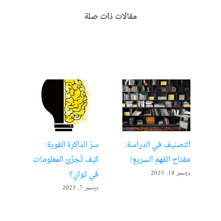
مقالات ذات صلة
التصنيف في الدراسة:
سرّ الذاكرة القوية:
تعل
مفتاح الفهم السريع!
كيف تُجزّئ المعلومات
ألع
في ثوانٍ؟
ديسمبر 18, 2025
أبريل 22
ديسمبر 7, 2025