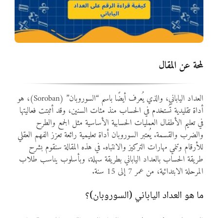
المواد
أنواع الموارد
لمحة عن المقال
الألعاب التفاعلية
العداد الياباني، والذي يُعرف أيضًا باسم “السوروبان” (Soroban)، هو
أداة تقليدية تُستخدم في الحساب منذ مئات السنين، وقد أثبتت فعاليتها
في تعليم الأطفال العمليات الحسابية الأساسية مثل الجمع والطرح
والضرب والقسمة. يُعتبر السوروبان أداة تعليمية رائعة تعزز الفهم العقلي
للأرقام وتنمي مهارات التركيز والانتباه. في هذه المقالة سنقوم بشرح
طريقة الحساب بالعداد الياباني بطريقة سهلة، وبأسلوب يناسب طلاب
المرحلة الابتدائية، من عمر 7 إلى 15 سنة.
ما هو العداد الياباني (السوروبان)؟