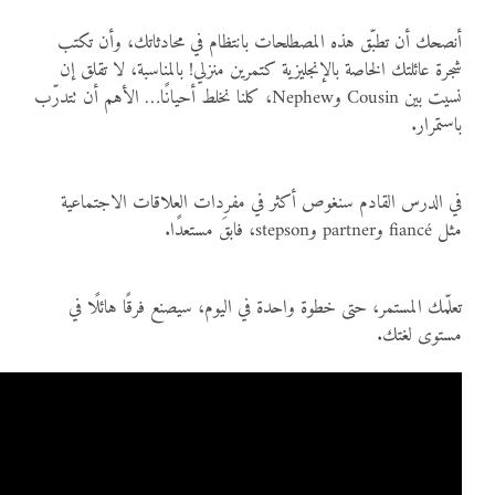
أنصحك أن تطبّق هذه المصطلحات بانتظام في محادثاتك، وأن تكتب
شجرة عائلتك الخاصة بالإنجليزية كتمرين منزلي! بالمناسبة، لا تقلق إن
نسيت بين Cousin وNephew، كلنا نخلط أحيانًا… الأهم أن تتدرّب
باستمرار.
في الدرس القادم سنغوص أكثر في مفردات العلاقات الاجتماعية
مثل fiancé وpartner وstepson، فابقَ مستعدًا.
تعلّمك المستمر، حتى خطوة واحدة في اليوم، سيصنع فرقًا هائلًا في
مستوى لغتك.