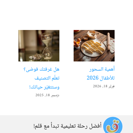
أهمية السحور
هل غرفتك فوضى؟
الت
للأطفال 2026
تعلّم التصنيف
مفت
وستتغيّر حياتك!
فبراير 18, 2026
ديسمبر 
ديسمبر 18, 2025
أفضل رحلة تعليمية تبدأ مع قلم!