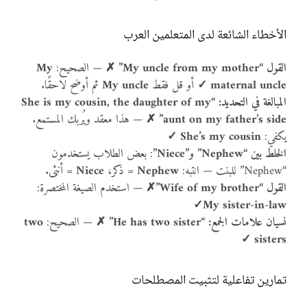
الأخطاء الشائعة لدى المتعلمين العرب
القول “My uncle from my mother” ✗
— الصحيح:
My
maternal uncle ✓
أو قل فقط
My uncle
ثم أوضح لاحقًا.
المبالغة في التحديد: “She is my cousin, the daughter of my
aunt on my father’s side” ✗
— هذا معقد ويُربك المستمع.
يكفي:
She’s my cousin ✓
الخلط بين “Nephew” و”Niece”
: بعض الطلاب يستخدمون
“Nephew” للبنت — انتبه:
Nephew
= ذكر،
Niece
= أنثى.
القول “Wife of my brother”✗
— استخدم الصيغة المختصرة:
My sister-in-law✓
نسيان علامات الجمع: “He has two sister” ✗
— الصحيح:
two
sisters ✓
تمارين تفاعلية لتثبيت المصطلحات