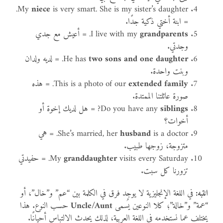
is very smart. She is my sister’s daughter.
My
niece
= ابنة أختي ذكية جدًا.
grandparents
I live with my
. = أعيش مع جدي
وجدتي.
two sons and one daughter
He has
. = لديه ولدان
وبنت واحدة.
extended family
This is a photo of our
. = هذه
صورة عائلتنا الممتدة.
siblings
Do you have any
? = هل لديك إخوة أو
أخوات؟
husband
She’s married, her
is a doctor. = هي
متزوجة، زوجها طبيب.
granddaughter
My
visits every Saturday. = حفيدتي
تزورنا كل سبت.
انتبه:
في اللغة الإنجليزية لا يوجد فرق في الكلمة بين “عم” و”خال”، أو
“عمة” و”خالة”؛ كلا النوعين يُسمى
Uncle/Aunt
حسب النوع. هذا
يختلف عما نستخدمه في اللغة العربية، لذلك يحدث الالتباس أحيانًا.