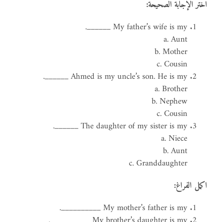
اختر الإجابة الصحيحة:
My father’s wife is my ______.
a. Aunt
b. Mother
c. Cousin
Ahmed is my uncle’s son. He is my ______.
a. Brother
b. Nephew
c. Cousin
The daughter of my sister is my ______.
a. Niece
b. Aunt
c. Granddaughter
اكمل الفراغ:
My mother’s father is my __________.
My brother’s daughter is my __________.