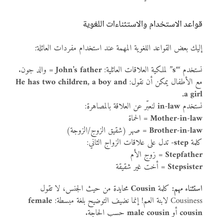
قواعد الاستخدام والاستثناءات اللغوية
إليك بعض القواعد اللغوية المهمة عند استخدام مفردات العائلة:
نستخدم “
‘s
” لملكية العلاقات العائلية:
John’s father
= والد جون.
مع الأطفال يمكن أن نقول:
He has two children, a boy and
a girl.
نستخدم
in-law
لنعبّر عن العلاقة بالمصاهرة:
Mother-in-law
= الحماة
Brother-in-law
= صهر (شقيق الزوج/الزوجة)
كلمة
step-
تدل على علاقات الزواج الثاني:
Stepfather
= زوج الأم
Stepsister
= أخت غير شقيقة
استثناء مهم:
كلمة
Cousin
محايدة من حيث الجنس، لا تقول
Cousiness لابنة العم! إنما نضيف التوضيح بلغة مبسطة:
female
cousin
أو
male cousin
حسب الحاجة.