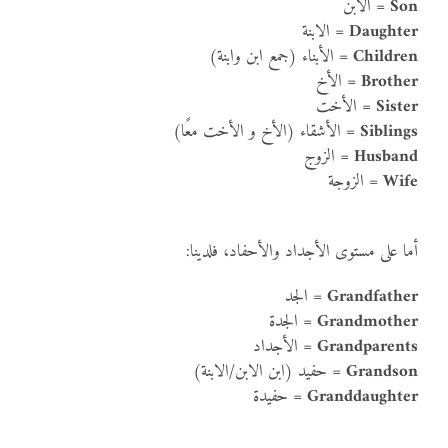
Son
= الابن
Daughter
= الابنة
Children
= الأبناء (جمع ابن وابنة)
Brother
= الأخ
Sister
= الأخت
Siblings
= الأشقاء (الأخ و الأخت معًا)
Husband
= الزوج
Wife
= الزوجة
أما على مستوى الأجداد والأحفاد، فلدينا:
Grandfather
= الجد
Grandmother
= الجدة
Grandparents
= الأجداد
Grandson
= حفيد (ابن الابن/الابنة)
Granddaughter
= حفيدة