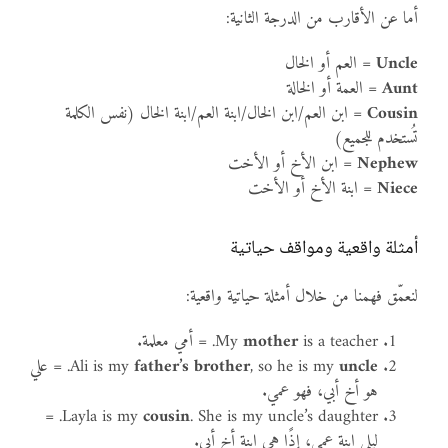
أما عن الأقارب من الدرجة الثانية:
Uncle
= العم أو الخال
Aunt
= العمة أو الخالة
Cousin
= ابن العم/ابن الخال/ابنة العم/ابنة الخال (نفس الكلمة
تُستخدم للجميع)
Nephew
= ابن الأخ أو الأخت
Niece
= ابنة الأخ أو الأخت
أمثلة واقعية ومواقف حياتية
لنعمّق فهمنا من خلال أمثلة حياتية واقعية:
is a teacher. = أمي معلمة.
mother
My
uncle
, so he is my
father’s brother
Ali is my
. = علي
هو أخ أبي، فهو عمي.
. She is my uncle’s daughter. =
Layla is my
cousin
ليلى ابنة عمي، إذًا هي ابنة أخ أبي.