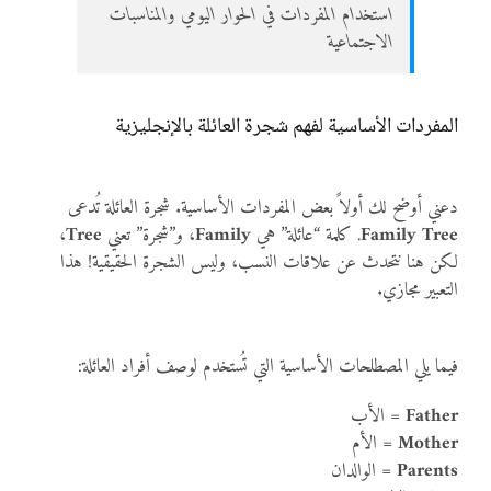
استخدام المفردات في الحوار اليومي والمناسبات
الاجتماعية
المفردات الأساسية لفهم شجرة العائلة بالإنجليزية
دعني أوضح لك أولاً بعض المفردات الأساسية. شجرة العائلة تُدعى
Family Tree
. كلمة “عائلة” هي
Family
، و”شجرة” تعني
Tree
،
لكن هنا نتحدث عن علاقات النسب، وليس الشجرة الحقيقية! هذا
التعبير مجازي.
فيما يلي المصطلحات الأساسية التي تُستخدم لوصف أفراد العائلة:
Father
= الأب
Mother
= الأم
Parents
= الوالدان