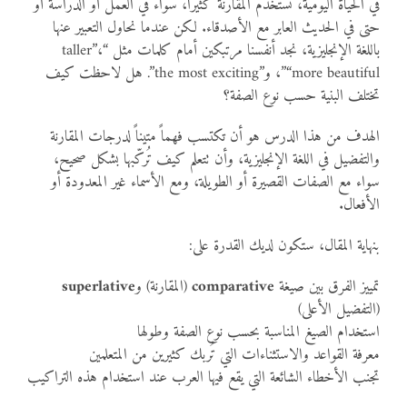
في الحياة اليومية، نستخدم المقارنة كثيراً، سواء في العمل أو الدراسة أو
حتى في الحديث العابر مع الأصدقاء. لكن عندما نحاول التعبير عنها
باللغة الإنجليزية، نجد أنفسنا مرتبكين أمام كلمات مثل “taller”،
“more beautiful”، و”the most exciting”. هل لاحظت كيف
تختلف البنية حسب نوع الصفة؟
الهدف من هذا الدرس هو أن تكتسب فهماً متيناً لدرجات المقارنة
والتفضيل في اللغة الإنجليزية، وأن تتعلم كيف تُركّبها بشكل صحيح،
سواء مع الصفات القصيرة أو الطويلة، ومع الأسماء غير المعدودة أو
الأفعال.
بنهاية المقال، ستكون لديك القدرة على:
تمييز الفرق بين صيغة
comparative
(المقارنة) و
superlative
(التفضيل الأعلى)
استخدام الصيغ المناسبة بحسب نوع الصفة وطولها
معرفة القواعد والاستثناءات التي تُربك كثيرين من المتعلمين
تجنب الأخطاء الشائعة التي يقع فيها العرب عند استخدام هذه التراكيب