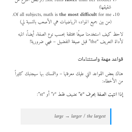
faster
She runs
than her brother. (تركض أسرع من
شقيقها)
for me.
Of all subjects, math is
the most difficult
(من بين جميع المواد، الرياضيات هي الأصعب بالنسبة لي)
لاحظ كيف استخدمنا صيغًا مختلفة بحسب نوع الصفة. أيضاً، انتبه
لأداة التعريف “the” قبل صيغة التفضيل – فهي ضرورية!
قواعد مهمة واستثناءات
هناك بعض القواعد التي عليك معرفتها – والتمسك بها سيجنبك كثيراً
من الأخطاء:
إذا انتهت الصفة بحرف “e”
نضيف فقط “r” أو “st”:
large → larger / the largest