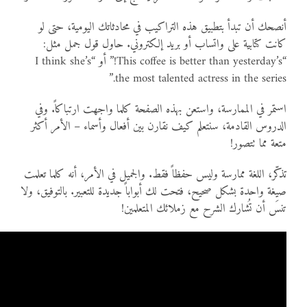
أنصحك أن تبدأ بتطبيق هذه التراكيب في محادثاتك اليومية، حتى لو
كانت كتابية على واتساب أو بريد إلكتروني. حاول قول جمل مثل:
“This coffee is better than yesterday’s!” أو “I think she’s
the most talented actress in the series.”
استمر في الممارسة، واستعن بهذه الصفحة كلما واجهت ارتباكاً. وفي
الدروس القادمة، سنتعلم كيف نقارن بين أفعال وأسماء – الأمر أكثر
متعة مما تتصور!
تذكّر، اللغة ممارسة وليس حفظاً فقط. والجميل في الأمر، أنه كلما تعلمت
صيغة واحدة بشكل صحيح، فتحت لك أبواباً جديدة للتعبير. بالتوفيق، ولا
تنسَ أن تُشارك الشرح مع زملائك المتعلمين!