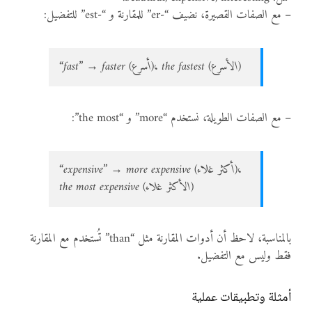
– مع الصفات القصيرة، نضيف “-er” للمقارنة و “-est” للتفضيل:
“fast” → faster (أسرع)، the fastest (الأسرع)
– مع الصفات الطويلة، نستخدم “more” و “the most”:
“expensive” → more expensive (أكثر غلاء)،
the most expensive (الأكثر غلاء)
بالمناسبة، لاحظ أن أدوات المقارنة مثل “than” تُستخدم مع المقارنة
فقط وليس مع التفضيل.
أمثلة وتطبيقات عملية