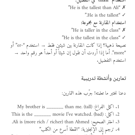
استخدام “than” في التفضيل:
✗ “He is the tallest than Ali”
✓ “He is the tallest.”
استخدام المقارنة مع مجموعة:
✗ “He is taller in the class”
✓ “He is the tallest in the class”
نصيحة ذهبية؟ إذا كانت المقارنة بين شيئين فقط → استخدم “-er” أو
“more”. أما إذا أردت أن تقول إن شيئاً أو أحداً هو رقم واحد →
استخدم التفضيل.
تمارين وأنشطة تدريبية
دعنا نختبر ما تعلمته! جرّب هذه التمارين:
اكمل الفراغ: My brother is _______ than me. (tall)
اكمل: This is the _______ movie I’ve watched. (bad)
اختر الصحيح: Ali is (more rich / richer) than Ahmed.
ترجم إلى الإنجليزية: “القطة أسرع من الكلب”