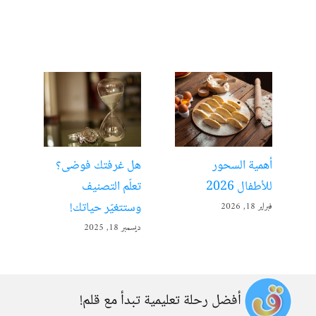
أهمية السحور
هل غرفتك فوضى؟
الت
للأطفال 2026
تعلّم التصنيف
مفت
وستتغيّر حياتك!
فبراير 18, 2026
ديسمبر 
ديسمبر 18, 2025
أفضل رحلة تعليمية تبدأ مع قلم!