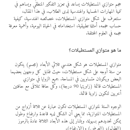
حجم متوازي المستطيلات يساعد في تعزيز التفكير المنطقي ويساهم في
تنمية المهارات الحسابية والهندسية لدى الطلاب. في هذا المقال،
سنتعرف على شكل متوازي المستطيلات، خصائصه الهندسية، كيفية
حساب حجمه، أمثلة تطبيقية، استخداماته في الحياة اليومية، وأهمية معرفة
حجمه في العلوم المختلفة.
ما هو متوازي المستطيلات؟
متوازي المستطيلات هو شكل هندسي ثلاثي الأبعاد (مجسم) يتكون
من ستة أوجه على شكل مستطيلات، حيث تقابل كل وجهين بعضهما
البعض ويكونان متساويين في المساحة. جميع الزوايا في متوازي
المستطيلات قائمة (زاويتها 90 درجة)، وكل حافة تتلاقى مع حافتين
أخريين لتكوين زاوية قائمة.
الوجوه الستة لمتوازي المستطيلات تكون عبارة عن ثلاثة أزواج من
المستطيلات المتوازية، مما يعني أن الشكل لديه قاعدة وارتفاع وطول
يمكن تحديدهم بسهولة. ويُشار إلى هذه الأبعاد الثلاثة عادةً بالرموز
(الطول)، (العرض) و(الارتفاع).