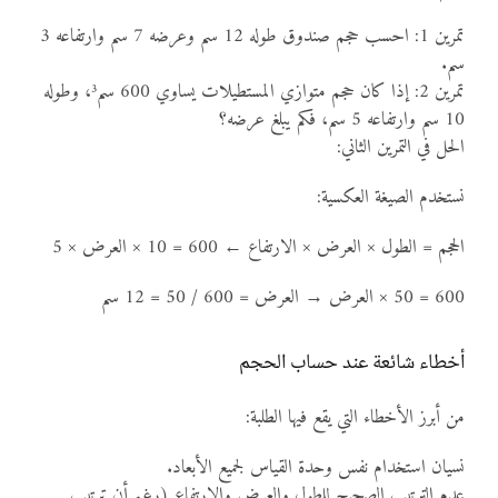
تمرين 1: احسب حجم صندوق طوله 12 سم وعرضه 7 سم وارتفاعه 3
سم.
تمرين 2: إذا كان حجم متوازي المستطيلات يساوي 600 سم³، وطوله
10 سم وارتفاعه 5 سم، فكم يبلغ عرضه؟
الحل في التمرين الثاني:
نستخدم الصيغة العكسية:
الحجم = الطول × العرض × الارتفاع ← 600 = 10 × العرض × 5
600 = 50 × العرض → العرض = 600 / 50 = 12 سم
أخطاء شائعة عند حساب الحجم
من أبرز الأخطاء التي يقع فيها الطلبة:
نسيان استخدام نفس وحدة القياس لجميع الأبعاد.
عدم الترتيب الصحيح للطول والعرض والارتفاع (رغم أن ترتيب