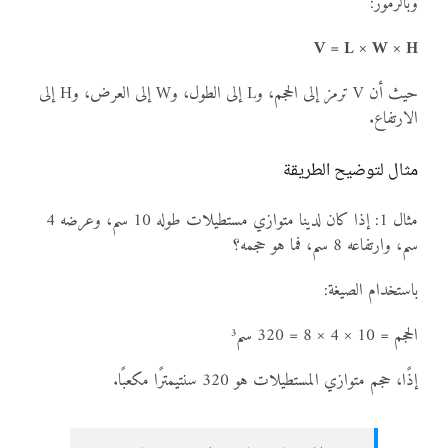
وبالرموز:
V = L × W × H
حيث أن V ترمز إلى الحجم، وL إلى الطول، وW إلى العرض، وH إلى
الارتفاع.
مثال لتوضيح الطريقة
مثال 1: إذا كان لدينا متوازي مستطيلات طوله 10 سم، وعرضه 4
سم، وارتفاعه 8 سم، فما هو حجمه؟
باستخدام الصيغة:
الحجم = 10 × 4 × 8 = 320 سم³
إذًا، حجم متوازي المستطيلات هو 320 سنتيمترًا مكعبًا.