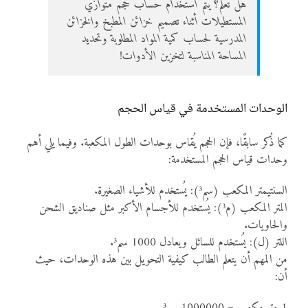
هل تعلم؟ يتم استخدام حساب حجم متوازي
المستطيلات أثناء تصميم خزائن المطبخ والخزائن
المدرسية لحساب كمية المواد المطلوبة وتحديد
المساحة المناسبة لتخزين الأدوات!
الوحدات المستخدمة في قياس الحجم
كما ذُكر سابقًا، فإن الحجم يُقاس بوحدات الطول المكعبة. وفيما يلي أهم
وحدات قياس الحجم المستخدمة:
السنتيمتر المكعب (سم³): يُستخدم للأشياء الصغيرة.
المتر المكعب (م³): يُستخدم للأجسام الأكبر مثل صناديق الشحن
والحاويات.
اللتر (ل): يُستخدم للسائل ويعادل 1000 سم³.
من المهم أن يتعلم الطالب كيفية التحويل بين هذه الوحدات، حيث
أن:
1 متر مكعب = 1000000 سم³