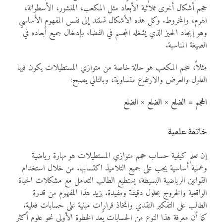
حجم أشكال أخرى ثلاثية الأبعاد مثل المكعب، المنشور، الأسطوانة،
الهرم، والمخروط. وكل هذه الأشكال تستند إلى نفس المفهوم الأساسي
وهو إيجاد الحيز الذي يشغله المجسم في الفضاء بإدخال جميع أبعاده في
الصيغة المناسبة.
مثلاً، حجم المكعب هو حالة خاصة من متوازي المستطيلات يكون فيها
الطول والعرض والارتفاع متساوية، وبالتالي يصبح:
الحجم = الضلع × الضلع × الضلع
خاتمة علمية
إن تعلم كيفية حساب حجم متوازي المستطيلات هو مهارة رياضية
وعملية أساسية يجب على جميع التلاميذ اكتسابها. من خلال استخدام
القوانين الرياضية البسيطة، يستطيع الطالب التعامل مع مشكلات الحياة
الواقعية والخروج بحلول دقيقة ومفيدة. يزيد هذا المفهوم من قدرة
الطالب على التفكير النقدي واتخاذ قرارات مبنية على حسابات فعلية.
كما أن معرفة هذا النوع من الحسابات يُعد الخطوة الأولى نحو علوم أكثر