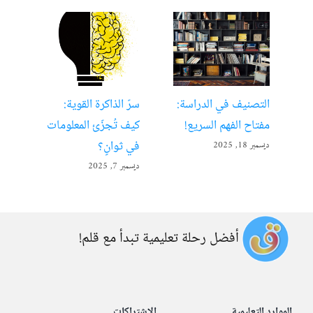
التصنيف في الدراسة:
سرّ الذاكرة القوية:
تعل
مفتاح الفهم السريع!
كيف تُجزّئ المعلومات
ألع
في ثوانٍ؟
ديسمبر 18, 2025
أبريل 22
ديسمبر 7, 2025
أفضل رحلة تعليمية تبدأ مع قلم!
الموارد التعليمية
الاشتراكات