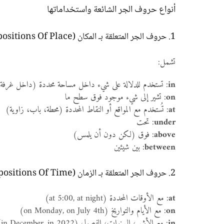
أنواع حروف الجر الشائعة واستخداماتها
1. حروف الجر المتعلقة بـ المكان (Prepositions Of Place)
تشمل:
in
: تستخدم للدلالة على شيء داخل مساحة محددة (داخل غرفة
on
: تشير إلى شيء موجود فوق سطح ما
at
: تُستخدم مع المواقع أو النقاط المحددة (محطة، باب، زاوية)
under
: تحت
above
: فوق (لكن دون أن يلمس)
between
: بين شيئين
2. حروف الجر المتعلقة بـ الزمان (Prepositions Of Time)
at
: مع الأوقات المحددة (at 5:00, at night)
on
: مع الأيام والتواريخ (on Monday, on July 4th)
in
: مع الأشهر، السنوات، الفصول (in December, in 2022)