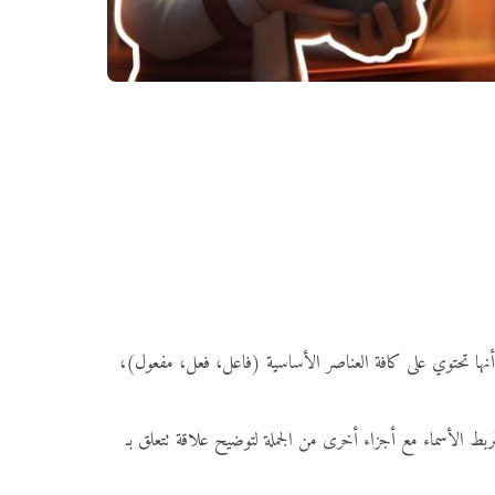
 رغم أنها تحتوي على كافة العناصر الأساسية (فاعل، فعل، مفعول)،
بط الأسماء مع أجزاء أخرى من الجملة لتوضيح علاقة تتعلق بـ