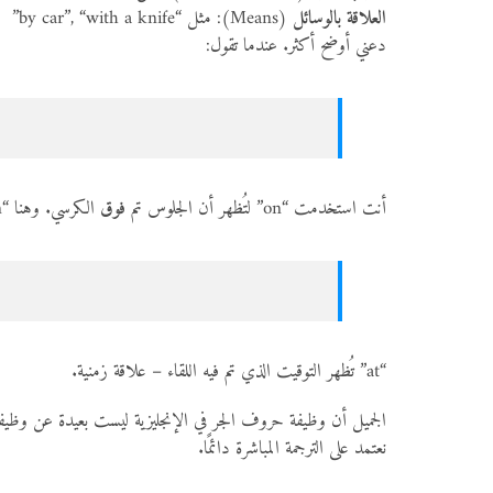
العلاقة بالوسائل
(Means): مثل “by car”, “with a knife”
دعني أوضح أكثر. عندما تقول:
أنت استخدمت “on” لتُظهر أن الجلوس تم
فوق
الكرسي. وهنا “on” تشير إلى العلاقة المكانية.
“at” تُظهر التوقيت الذي تم فيه اللقاء – علاقة زمنية.
الجميل أن وظيفة حروف الجر في الإنجليزية ليست بعيدة عن وظيفته
نعتمد على الترجمة المباشرة دائمًا.