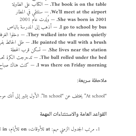
the table.
on
The book is
— الكتاب على الطاولة
the airport.
at
We’ll meet
— سنلتقي في المطار
2001.
in
She was born
— وُلدت عام 2001
bus.
by
I go to school
— أذهب إلى المدرسة بالباص
the room quietly.
into
They walked
— دخلوا الغرفة
a brush.
with
He painted the wall
— طلى الحائط بفر
the station.
near
She lives
— تسكن قرب المحطة
the bed.
under
The ball rolled
— تدحرجت الكرة تحت 
Friday morning.
on
I was there
— كنت هناك صباح ا
ملاحظة سريعة:
“At school” يختلف عن “In school”. الأول يشير إلى أنك موجود جسديًا في الموقع (عند المدرسة)، بينما “in school” تعني أنك طالب مُسجّل وتدرس!
القواعد العامة والاستثناءات المهمة
مرتب الجدول الزمني مهم:
at
للأوقات،
on
للأيام،
in
لل