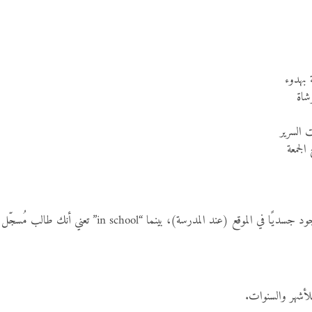
 بهدوء
شاة
السرير
لجمعة
أشهر والسنوات.