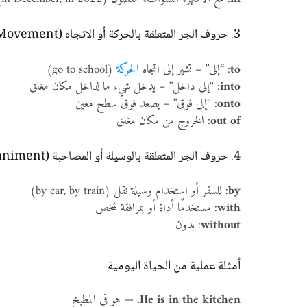
3. حروف الجر المتعلقة بالحركة أو الاتجاه (Prepositions Of Movement)
to
: “إلى” – تشير إلى اتجاه
الحركة
(go to school)
into
: “إلى داخل” – يدخل شيء ما لداخل مكان مغلق
onto
: “إلى فوق” – يصعد فوق سطح معين
out of
: الخروج من مكان مغلق
4. حروف الجر المتعلقة بالوسيلة أو المصاحبة (Instrument / Accompaniment)
by
: للسفر أو استخدام وسيلة نقل (by car, by train)
with
: مستخدمًا أداة أو بمرافقة شخص
without
: بدون
أمثلة عملية من الحياة اليومية
the kitchen.
in
He is
— هو في المطبخ