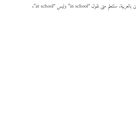
في هذا الدرس المفصل، سنأخذك في جولة عبر أنواع حروف الجر الإنجليزية الأساسية، مع أمثلة نابعة من الحياة اليومية وشرح موجه خصيصاً للناطقين بالعربية. ستتعلم متى نقول “in school” وليس “at school”،