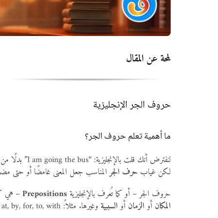
لمحة عن المقال
حروف الجر الإنجليزية
ما أهمية تعلم حروف الجر؟
لنفترض أنك قلت بالإنجليزية: “I am going the bus” بدلًا من أن تقول “I am going
لكن غياب
حرف الجر
المناسب جعل المعنى غامضًا أو حتى مضحك
حروف الجر – أو كما تُعرف بالإنجليزية
Prepositions
– هي كلم
المكان
أو
الزمان
أو
السببية
وغيرها. مثلاً: in, on, at, by, for, to, with… وغيرهم كثير.