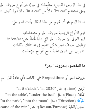
ومتى نستخدم “by car” بدلاً من “in a car”. والأهم؟ كيف تتفادى الأخطاء التي يقع بها معظم متعلمي اللغة.
هدفنا اليوم هو أن تخرج من هذا المقال وأنت قادر على:
فهم الأنواع الرئيسية لحروف الجر واستخداماتها
تمييز الفرق بين حروف الجر التي غالبًا تُخطأ مثل: in/on/at
توظيف حروف الجر بشكل صحيح في محادثاتك وكتاباتك
التدريب على تمارين تطبيقية مع نموذج للإجابات
ما المقصود بحروف الجر؟
حروف الجر
أو
Prepositions
هي كلمات تأتي عادةً قبل اسم أو ضمير (noun/pronoun) لتُظهر ع
الزمن
(Time): مثل “at 5 o’clock”, “in 2020”
المكان
(Place): مثل “on the table”, “under the bed”
الحركة
(Direction): مثل “to the park”, “into the room”
السبب/الغاية
(Reason/Purpose): مثل “for you”, “because of the rain”