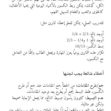
الكل. كذلك، يمكن ربط الكسور بالأشياء اليومية التي يحبها الأطفال،
كالحلوى واللعب والطعام لتسهيل الفهم.
للتدريب العملي، يمكن للمعلم إعطاء تمارين مثل:
أوجد ناتج: 2/3 + 1/6
أوجد ناتج: 1 و1/4 – 2/3
بسط الكسر: 10/15
تكرار هذه التمارين يوميًا يعزز المهارة ويجعل الطالب واثقًا من التعامل
مع الكسور.
أخطاء شائعة يجب تجنبها
جمع/طرح المقامات:
من الخطأ جمع المقامات عند جمع أو طرح
الكسور. فقط البسط يُجمع أو يُطرح بعد توحيد المقامات.
عدم التبسيط:
كثيرون ينسون تبسيط الناتج، مما يجعل الإجابة صحيحة
ولكن غير مثالية.
الخلط بين الضرب والجمع:
أحيانًا يخلط الطلاب بين الضرب والجمع عند