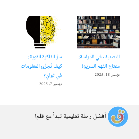
التصنيف في الدراسة:
سرّ الذاكرة القوية:
تعل
مفتاح الفهم السريع!
كيف تُجزّئ المعلومات
ألع
في ثوانٍ؟
ديسمبر 18, 2025
أبريل 22
ديسمبر 7, 2025
أفضل رحلة تعليمية تبدأ مع قلم!