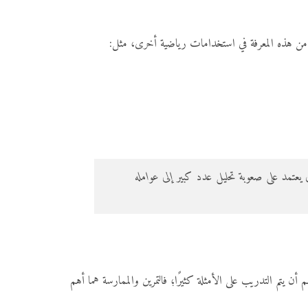
ادة من هذه المعرفة في استخدامات رياضية أخرى، مثل:
ولية في تقنيات التشفير في الحواسيب والهواتف الذكية لحماية المعلومات. مثال ذلك “تشفير RSA” الذي يعتمد على صعوبة تحليل عدد كبير إلى عوامله
أن يتم التدريب على الأمثلة كثيرًا؛ فالتمرين والممارسة هما أهم