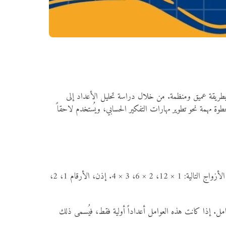
 بطريقة عميق ومنظمة. من خلال دراسة تحليل الأعداد إلى
ة مهمة نحو تطوير مهارات التفكير الحسابي، ويُستخدم لاحقاً
بأنها الأرقام التي تُضرب معاً للحصول على عدد معين. على سبيل المثال، الرقم 12 يمكن كتابته كعملية ضرب أي من الأزواج التالية: 1 × 12، 2 × 6، 3 × 4. إذن، الأرقام 1، 2،
امل. إذا كانت هذه العوامل أعداداً أولية فقط، فيُسمى ذلك