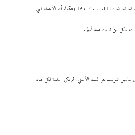
العدد الأولي هو عدد طبيعي أكبر من 1 ولا يقبل القسمة إلا على نفسه وعلى العدد 1 فقط. أي أن له عاملين فقط. من الأمثلة على الأعداد الأولية: 2، 3، 5، 7، 11، 13، 17، 19 وهكذا. أما الأعداد التي
دين حاصل ضربهما هو العدد الأصلي، ثم تكرر العلمیة لكل عدد