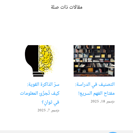
مقالات ذات صلة
التصنيف في الدراسة:
سرّ الذاكرة القوية:
تعل
مفتاح الفهم السريع!
كيف تُجزّئ المعلومات
ألع
في ثوانٍ؟
ديسمبر 18, 2025
أبريل 22
ديسمبر 7, 2025