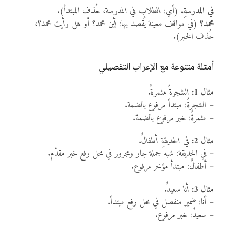
في المدرسةِ.
(أي:
الطلاب في المدرسة
، حُذف المبتدأ).
محمد؟
(في مواقف معينة يُقصد بها:
أين محمد؟
أو
هل رأيت محمد؟
،
حُذف الخبر).
أمثلة متنوعة مع الإعراب التفصيلي
مثال 1:
الشجرةُ مثمرةٌ.
– الشجرةُ: مبتدأ مرفوع بالضمة.
– مثمرةٌ: خبر مرفوع بالضمة.
مثال 2:
في الحديقةِ أطفالٌ.
– في الحديقة: شبه جملة جار ومجرور في محل رفع خبر مقدّم.
– أطفالٌ: مبتدأ مؤخر مرفوع.
مثال 3:
أنا سعيدٌ.
– أنا: ضمير منفصل في محل رفع مبتدأ.
– سعيدٌ: خبر مرفوع.