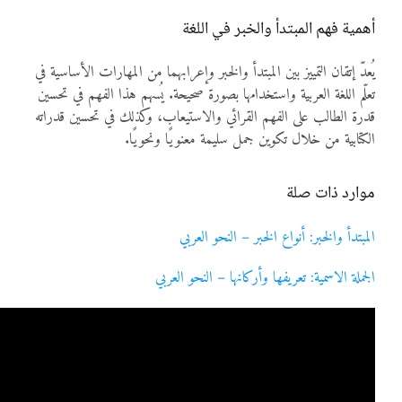
أهمية فهم المبتدأ والخبر في اللغة
يُعدّ إتقان التمييز بين المبتدأ والخبر وإعرابهما من المهارات الأساسية في
تعلّم اللغة العربية واستخدامها بصورة صحيحة. يُسهم هذا الفهم في تحسين
قدرة الطالب على الفهم القرائي والاستيعاب، وكذلك في تحسين قدراته
الكتابية من خلال تكوين جمل سليمة معنويًا ونحويًا.
موارد ذات صلة
المبتدأ والخبر: أنواع الخبر – النحو العربي
الجملة الاسمية: تعريفها وأركانها – النحو العربي