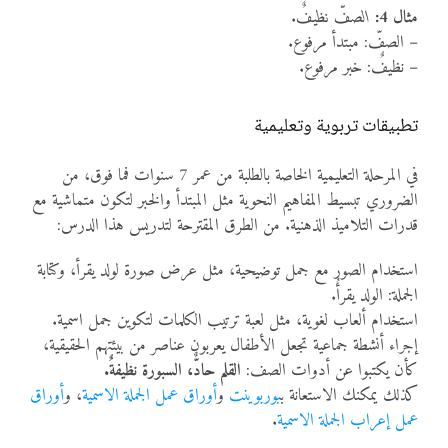
مثال 4:
الصفّ نظيفٌ.
– الصفّ: مبتدأ مرفوع.
– نظيفٌ: خبر مرفوع.
تطبيقات تربوية وتعليمية
في المرحلة التعليمية الخاصة بالطلبة من عمر 7 سنوات فما فوق، من
الضروري تبسيط المفاهيم النحوية مثل المبتدأ والخبر لتكون متماشية مع
قدرات التلاميذ الذهنية. من الطرق المقترحة لتدريس هذا الدرس:
استخدام الصور مع جمل توضيحية، مثل عرض صورة لولد يقرأ، وكتابة
الجملة: الولد يقرأُ.
استخدام ألعاب لغوية، مثل لعبة ترتيب الكلمات لتكوين جمل اسمية.
إجراء أنشطة جماعية تجعل الأطفال يعربون عناصر من بيئتهم الحقيقية،
كأن يكتبوا عن أدوات الصف:
القلم حادٌّ، السبورة نظيفةٌ.
كذلك يمكنك الاستعانة ب
بوربوينت
و
أوراق عمل الجملة الاسمية
، و
أوراق
عمل إعراب الجملة الاسمية
.