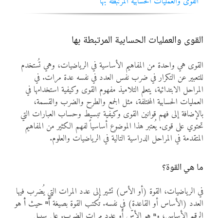
القوى والعمليات الحسابية المرتبطة بها
المواد
أنواع الموارد
القوى والعمليات الحسابية المرتبطة بها
القوى هي واحدة من المفاهيم الأساسية في الرياضيات، وهي تُستخدم
الألعاب التفاعلية
للتعبير عن التكرار في ضرب نفس العدد في نفسه عدة مرات. في
المراحل الابتدائية، يتعلم التلاميذ مفهوم القوى وكيفية استخدامها في
العمليات الحسابية المختلفة، مثل الجمع والطرح والضرب والقسمة،
بالإضافة إلى فهم قوانين القوى وكيفية تبسيط وحساب العبارات التي
تحتوي على قوى. يُعتبر هذا الموضوع أساسياً لفهم الكثير من المفاهيم
المتقدمة في المراحل الدراسية التالية في الرياضيات والعلوم.
ما هي القوة؟
في الرياضيات، القوة (أو الأس) تشير إلى عدد المرات التي يُضرب فيها
العدد (الأساس أو القاعدة) في نفسه. تُكتب القوة بصيغة
أⁿ
حيث
أ
هو
الرقم الأساسي، و
ⁿ
هو الأسّ أو عدد مرات الضرب. على سبيل