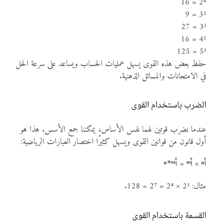
2⁴ = 16
3² = 9
3³ = 27
4² = 16
5³ = 125
حفظ بعض هذه القوى يسهل عمليات الحساب ويساعد على سرعة الحل
في الامتحانات والمسائل الذهنية.
الضرب باستخدام القوى
عندما نضرب قوتين لهما نفس الأساس، يمكننا جمع الأسس. هذا هو
أول قانون من قوانين القوى ويسهل كثيرًا اختصار العبارات الرياضية:
أⁿ × أᵐ = أⁿ⁺ᵐ
مثال: 2³ × 2⁴ = 2⁷ = 128.
القسمة باستخدام القوى