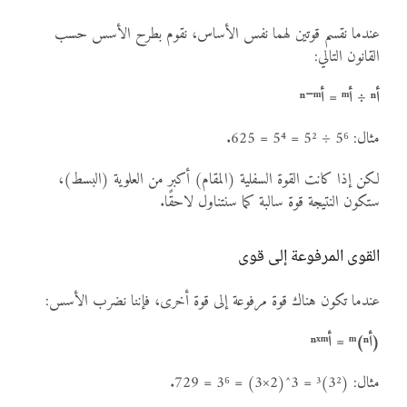
عندما نقسم قوتين لهما نفس الأساس، نقوم بطرح الأسس حسب
القانون التالي:
أⁿ ÷ أᵐ = أⁿ⁻ᵐ
مثال: 5⁶ ÷ 5² = 5⁴ = 625.
لكن إذا كانت القوة السفلية (المقام) أكبر من العلوية (البسط)،
ستكون النتيجة قوة سالبة كما سنتناول لاحقًا.
القوى المرفوعة إلى قوى
عندما تكون هناك قوة مرفوعة إلى قوة أخرى، فإننا نضرب الأسس:
(أⁿ)ᵐ = أⁿˣᵐ
مثال: (3²)³ = 3^(2×3) = 3⁶ = 729.