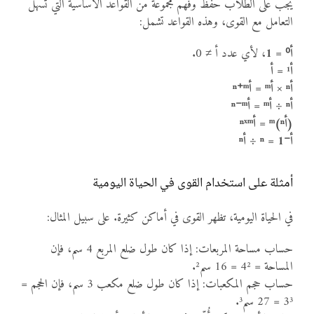
يجب على الطلاب حفظ وفهم مجموعة من القواعد الأساسية التي تسهل
التعامل مع القوى، وهذه القواعد تشمل:
أ⁰ = 1
، لأي عدد أ ≠ 0.
أ¹ = أ
أⁿ × أᵐ = أⁿ⁺ᵐ
أⁿ ÷ أᵐ = أⁿ⁻ᵐ
(أⁿ)ᵐ = أⁿˣᵐ
أ⁻ⁿ = 1 ÷ أⁿ
أمثلة على استخدام القوى في الحياة اليومية
في الحياة اليومية، تظهر القوى في أماكن كثيرة. على سبيل المثال:
حساب مساحة المربعات: إذا كان طول ضلع المربع 4 سم، فإن
المساحة = 4² = 16 سم².
حساب حجم المكعبات: إذا كان طول ضلع مكعب 3 سم، فإن الحجم =
3³ = 27 سم³.