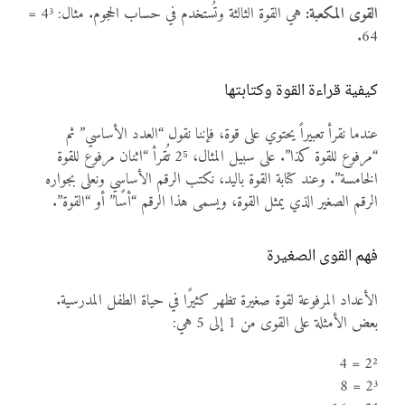
القوى المكعبة:
هي القوة الثالثة وتُستخدم في حساب الحجوم. مثال: 4³ =
64.
كيفية قراءة القوة وكتابتها
عندما نقرأ تعبيراً يحتوي على قوة، فإننا نقول “العدد الأساسي” ثم
“مرفوع للقوة كذا”. على سبيل المثال، 2⁵ تُقرأ “اثنان مرفوع للقوة
الخامسة”. وعند كتابة القوة باليد، نكتب الرقم الأساسي ونعلى بجواره
الرقم الصغير الذي يمثل القوة، ويسمى هذا الرقم “أسًا” أو “القوة”.
فهم القوى الصغيرة
الأعداد المرفوعة لقوة صغيرة تظهر كثيرًا في حياة الطفل المدرسية.
بعض الأمثلة على القوى من 1 إلى 5 هي:
2² = 4
2³ = 8