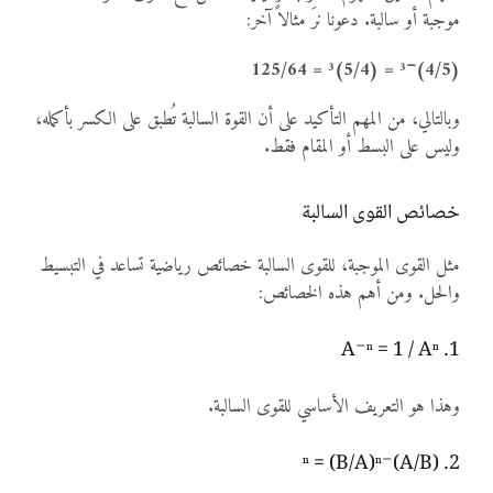
موجبة أو سالبة. دعونا نرَ مثالاً آخر:
(4/5)⁻³ = (5/4)³ = 125/64
وبالتالي، من المهم التأكيد على أن القوة السالبة تُطبق على الكسر بأكمله،
وليس على البسط أو المقام فقط.
خصائص القوى السالبة
مثل القوى الموجبة، للقوى السالبة خصائص رياضية تساعد في التبسيط
والحل. ومن أهم هذه الخصائص:
1. A⁻ⁿ = 1 / Aⁿ
وهذا هو التعريف الأساسي للقوى السالبة.
2. (a/b)⁻ⁿ = (b/a)ⁿ