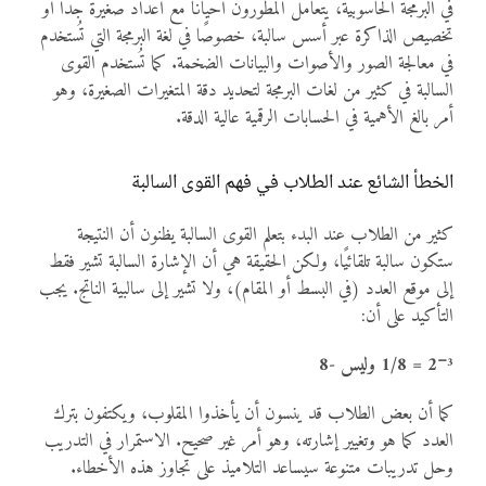
في البرمجة الحاسوبية، يتعامل المطورون أحيانًا مع أعداد صغيرة جداً أو
تخصيص الذاكرة عبر أسس سالبة، خصوصًا في لغة البرمجة التي تُستخدم
في معالجة الصور والأصوات والبيانات الضخمة. كما تُستخدم القوى
السالبة في كثير من لغات البرمجة لتحديد دقة المتغيرات الصغيرة، وهو
أمر بالغ الأهمية في الحسابات الرقمية عالية الدقة.
الخطأ الشائع عند الطلاب في فهم القوى السالبة
كثير من الطلاب عند البدء بتعلم القوى السالبة يظنون أن النتيجة
ستكون سالبة تلقائيًا، ولكن الحقيقة هي أن الإشارة السالبة تشير فقط
إلى موقع العدد (في البسط أو المقام)، ولا تشير إلى سالبية الناتج. يجب
التأكيد على أن:
2⁻³ = 1/8 وليس -8
كما أن بعض الطلاب قد ينسون أن يأخذوا المقلوب، ويكتفون بترك
العدد كما هو وتغيير إشارته، وهو أمر غير صحيح. الاستمرار في التدريب
وحل تدريبات متنوعة سيساعد التلاميذ على تجاوز هذه الأخطاء.