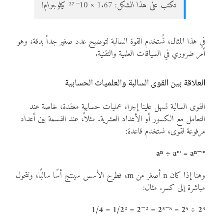
تُكتب على هذا الشكل: 1.67 × 10⁻²⁷ كيلوجرام!
في هذا المثال، تُستخدم القوة السالبة لتوضيح عدد صغير جداً بدقة، وهو
أمر ضروري في السياقات العلمية والتقنية.
العلاقة بين القوى السالبة والعلميات الحسابية
القوى السالبة تسهل علينا إجراء عمليات حسابية معقدة، خاصة عند
التعامل مع الكسور أو الأعداد العشرية. مثلاً، عند القسمة بين أعداد
مرفوعة لقوى، نستخدم قاعدة:
aⁿ ÷ aᵐ = aⁿ⁻ᵐ
وهنا إذا كان n أصغر من m، فطرح الأسس سينتج أسًا سالبًا، ونتحول
مباشرة إلى كسر. مثال:
2³ ÷ 2⁵ = 2³⁻⁵ = 2⁻² = 1/2² = 1/4