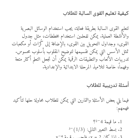
كيفية تعليم القوى السالبة للطلاب
لتعليم القوى السالبة بطريقة فعالة، يجب استخدام الوسائل البصرية
والأنشطة العملية. يمكن للمعلمين استخدام مخططات، مثل جدول
القوى، وجداول التحويل بين القوى، بالإضافة إلى كُرات أو مكعبات
تمثل الأسس التي يمكن تقسيمها لتوضيح المقلوب بأسلوب محسوس.
تدريبات الألعاب والتطبيقات الرقمية يمكن أن تجعل التعلم أكثر متعة
وفهماً، خاصة لتلاميذ المرحلة الابتدائية والإعدادية.
أسئلة تدريبية للطلاب
فيما يلي بعض الأسئلة والتمارين التي يمكن للطلاب محاولة حلها لتأكيد
فهمهم:
ما قيمة 4⁻²؟
بسط التعبير التالي: (1/3)⁻³
إذا كان x = 2، فاحسب قيمة x⁻⁴.