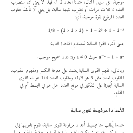
موجبة. على سبيل المثال، عندنا العدد 2⁻³، فهذا لا يعني أننا سنضرب
العدد 2 ثلاث مرات أو نضرب نتيجة سالبة، بل يعني أن نأخذ مقلوب
العدد المرفوع لقوة موجبة. أي:
2⁻³ = 1 ÷ 2³ = 1 ÷ (2 × 2 × 2) = 1/8
بمعنى آخر، القوة السالبة تستخدم القاعدة التالية:
a⁻ⁿ = 1 ÷ aⁿ
حيث a ≠ 0 وn عدد صحيح موجب.
وبالتالي، ففهم القوى السالبة يعتمد على معرفة الكسر ومفهوم المقلوب.
المقلوب لعدد مثل 5 هو 1/5، ومقلوب العدد 1/4 هو 4. القوى
السالبة تُجبرنا على التفكير في موقع العدد: هل هو في البسط أم في
المقام.
الأعداد المرفوعة لقوى سالبة
عندما يُطلب منا تبسيط أعداد مرفوعة لقوى سالبة، نقوم بتحويلها إلى
صورة كسرية، بحيث يكون العدد المرفوع لقوة موجبة في المقام. فيما