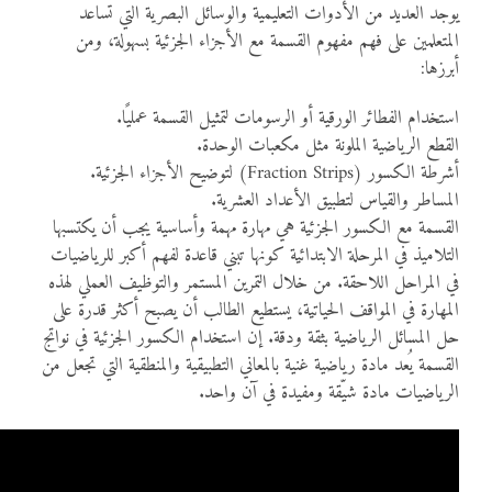
يوجد العديد من الأدوات التعليمية والوسائل البصرية التي تساعد
المتعلمين على فهم مفهوم القسمة مع الأجزاء الجزئية بسهولة، ومن
أبرزها:
استخدام الفطائر الورقية أو الرسومات لتمثيل القسمة عمليًا.
القطع الرياضية الملونة مثل مكعبات الوحدة.
أشرطة الكسور (Fraction Strips) لتوضيح الأجزاء الجزئية.
المساطر والقياس لتطبيق الأعداد العشرية.
القسمة مع الكسور الجزئية هي مهارة مهمة وأساسية يجب أن يكتسبها
التلاميذ في المرحلة الابتدائية كونها تبني قاعدة لفهم أكبر للرياضيات
في المراحل اللاحقة. من خلال التمرين المستمر والتوظيف العملي لهذه
المهارة في المواقف الحياتية، يستطيع الطالب أن يصبح أكثر قدرة على
حل المسائل الرياضية بثقة ودقة. إن استخدام الكسور الجزئية في نواتج
القسمة يُعد مادة رياضية غنية بالمعاني التطبيقية والمنطقية التي تجعل من
الرياضيات مادة شيّقة ومفيدة في آن واحد.