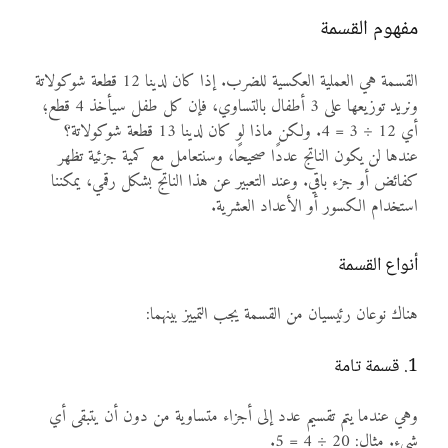
مفهوم القسمة
القسمة هي العملية العكسية للضرب. إذا كان لدينا 12 قطعة شوكولاتة
ونريد توزيعها على 3 أطفال بالتساوي، فإن كل طفل سيأخذ 4 قطع؛
أي 12 ÷ 3 = 4. ولكن ماذا لو كان لدينا 13 قطعة شوكولاتة؟
عندها لن يكون الناتج عددًا صحيحًا، وسنتعامل مع كمية جزئية تظهر
كفائض أو جزء باقي. وعند التعبير عن هذا الناتج بشكل رقمي، يمكننا
استخدام الكسور أو الأعداد العشرية.
أنواع القسمة
هناك نوعان رئيسيان من القسمة يجب التمييز بينهما:
1. قسمة تامة
وهي عندما يتم تقسيم عدد إلى أجزاء متساوية من دون أن يتبقى أي
شيء. مثال: 20 ÷ 4 = 5.