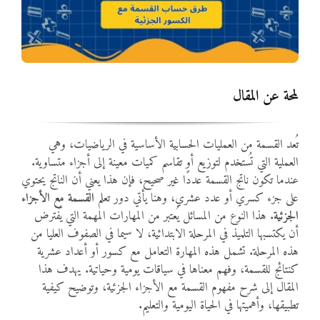
المواد
أنواع الموارد
لمحة عن المقال
الألعاب التفاعلية
تُعد القسمة من العمليات الحسابية الأساسية في الرياضيات، وهي
العملية التي تُستخدم لتوزيع أو تقاسم كميات معينة إلى أجزاء متساوية.
عندما تكون ناتج القسمة عددًا غير صحيح، فإن هذا يعني أن الناتج يحتوي
على جزء كسري أو عدد عشري، وهنا يأتي دور تعلم
القسمة مع الأجزاء
الجزئية
. هذا النوع من المسائل يُعتبر من المهارات المهمة التي يُفترض
أن يكتسبها التلميذ في المرحلة الابتدائية، لا سيما في الصفوف العليا من
هذه المرحلة. تشمل هذه المهارة التعامل مع كسور أو أعداد عشرية
كنتائج للقسمة، وفهم معناها في سياقات يومية وحياتية. يهدف هذا
المقال إلى شرح مفهوم القسمة مع الأجزاء الجزئية، وتوضيح كيفية
تطبيقها، وأهميتها في الحياة اليومية والتعليم.