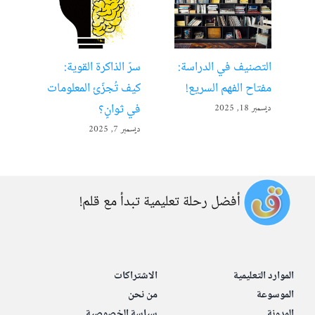
التصنيف في الدراسة:
سرّ الذاكرة القوية:
تعل
مفتاح الفهم السريع!
كيف تُجزّئ المعلومات
ألع
في ثوانٍ؟
ديسمبر 18, 2025
أبريل 22
ديسمبر 7, 2025
أفضل رحلة تعليمية تبدأ مع قلم!
الموارد التعليمية
الاشتراكات
الموسوعة
من نحن
المدونة
سياسة الخصوصية