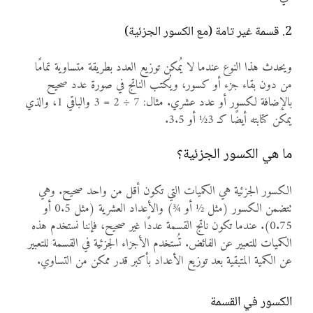
2. قسمة غير تامة (مع الكسور الجزئية)
ويحدث هذا النوع عندما لا يُمكن توزيع العدد بطريقة متساوية تمامًا
من دون بقاء جزء أو كسور، ويُكتب الناتج في صورة عدد صحيح
بالإضافة لكسور أو عدد عشري. مثال: 7 ÷ 2 = 3 والباقي 1، والذي
يمكن كتابته أيضًا كـ 3½ أو 3.5.
ما هي الكسور الجزئية؟
الكسور الجزئية هي الكميات التي تكون أقل من واحد صحيح. وهي
تتضمن الكسور (مثل ½ أو ¾) والأعداد العشرية (مثل 0.5 أو
0.75). عندما تكون ناتج القسمة عددًا غير صحيح، فإننا نستخدم هذه
الكميات للتعبير عن الفائض. تُستخدم الأجزاء الجزئية في القسمة للتعبير
عن الكمية المتبقية بعد توزيع الأعداد بأكبر قدر ممكن من التساوي.
الكسور في القسمة