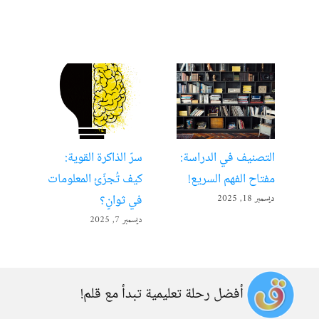
التصنيف في الدراسة:
سرّ الذاكرة القوية:
تعل
مفتاح الفهم السريع!
كيف تُجزّئ المعلومات
ألع
في ثوانٍ؟
ديسمبر 18, 2025
أبريل 22
ديسمبر 7, 2025
أفضل رحلة تعليمية تبدأ مع قلم!