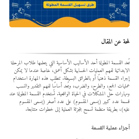
المواد
أنواع الموارد
لمحة عن المقال
الألعاب التفاعلية
تُعد القسمة المطولة أحد الأساليب الأساسية التي يتعلمها طلاب المرحلة
الابتدائية لفهم العمليات الحسابية بشكل أعمق، خاصة عندما لا يمكن
إجراء القسمة ذهنيًا أو بالطرائق البسيطة. تتطلب هذه المهارة استخدام
عمليات الجمع، والطرح، والضرب، وتُعد أساسًا لفهم التقدير والنسب
ومهارات حل المشكلات في الحياة الواقعية. تُستخدم القسمة المطولة عند
قسمة عدد كبير (يسمى المقسوم) على عدد أصغر (يسمى المقسوم
عليه)، بطريقة منظمة تسمح بتجزئة العملية إلى خطوات متتابعة.
أجزاء عملية القسمة