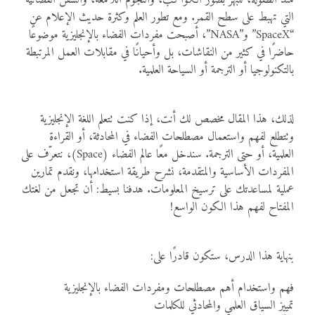
منذ الطفولة، ننبهر بصور الكواكب، والنجوم اللامعة، والسفن الفضائية
التي تهبط على سطح القمر. ومع تطور العلم وكثرة حديث الإعلام عن
“SpaceX” و”NASA”، أصبحت مفردات الفضاء بالإنجليزية موضوعًا
حاضرًا في كثير من النقاشات، بل وأحيانًا في مقابلات العمل المرتبطة
بالتكنولوجيا أو الترجمة أو السياحة العلمية.
لذلك، هذا المقال مخصص لك أنت، إذا كنت تتعلم اللغة الإنجليزية
وتتطلع لفهم واستعمال مصطلحات الفضاء في المحادثة، أو القراءة
العلمية، أو حتى الترجمة. سندخل معًا عالم الفضاء (Space)، نتعرّف على
المفردات الأساسية والمتقدمة، نشرح طريقة استخدامها، ونقدم تمارين
عملية لمساعدتك على ترسيخ المعلومات. هدفنا بسيط: أن تجعل من لغتك
المفتاح لفهم هذا الكون الواسع!
بنهاية هذا الدرس، ستكون قادرًا على:
فهم واستخدام أهم مصطلحات ومفردات الفضاء بالإنجليزية
تمييز السياق العلمي والمحادثي للكلمات