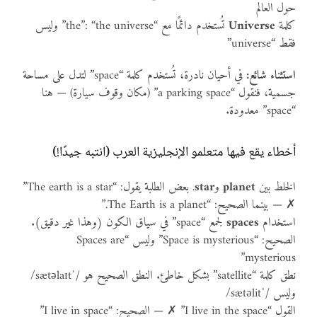
حول العالم
كلمة
Universe
تُستخدم دائمًا مع “the”: “the universe” وليس
فقط “universe”
استثناء شائع:
في أحيان نادرة، تُستخدم كلمة “space” لتدل على مساحة
جسمية، فنقول “a parking space” (مكان وقوف سيارة) — هنا
“space” معدودة.
أخطاء يقع فيها متعلمو الإنجليزية العرب (انتبه جيدًا!)
الخلط بين
planet
و
star
. بعض الطلبة يقول: “The earth is a star”
✗ — بينما الصحيح: “The Earth is a planet.”
استخدام
spaces
لجمع “space” في سياق الكون (وهذا غير دقيق).
الصحيح: “Space is mysterious” وليس “Spaces are
mysterious”
نطق كلمة “satellite” بشكل خاطئ. النطق الصحيح هو /ˈsætəlaɪt/
وليس /ˈsætəlit/
القول “I live in the space” ✗ — الصحيح: “I live in space”