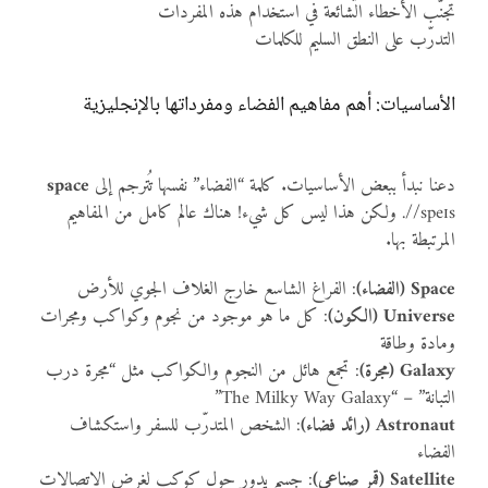
تجنّب الأخطاء الشائعة في استخدام هذه المفردات
التدرّب على النطق السليم للكلمات
الأساسيات: أهم مفاهيم الفضاء ومفرداتها بالإنجليزية
دعنا نبدأ ببعض الأساسيات. كلمة “الفضاء” نفسها تُترجم إلى
space
/speɪs/. ولكن هذا ليس كل شيء! هناك عالم كامل من المفاهيم
المرتبطة بها.
Space (الفضاء)
: الفراغ الشاسع خارج الغلاف الجوي للأرض
Universe (الكون)
: كل ما هو موجود من نجوم وكواكب ومجرات
ومادة وطاقة
Galaxy (مجرة)
: تجمع هائل من النجوم والكواكب مثل “مجرة درب
التبانة” – “The Milky Way Galaxy”
Astronaut (رائد فضاء)
: الشخص المتدرّب للسفر واستكشاف
الفضاء
Satellite (قمر صناعي)
: جسم يدور حول كوكب لغرض الاتصالات