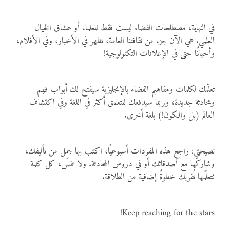
في النهاية، مصطلحات الفضاء ليست فقط للعلماء أو عشاق الخيال
العلمي. هي الآن جزء من ثقافتنا العامة، تظهر في الأخبار، وفي الأفلام،
وأحيانًا حتى في الإعلانات التكنولوجية!
تعلّمك لكلمات ومفاهيم الفضاء بالإنجليزية سيفتح لك أبواب فهم
ومحادثة جديدة، وربما سيدفعك للتعمق أكثر في اللغة وفي اكتشاف
العالم (بل والكون!) بلغة أخرى.
نصيحتي: راجع هذه المفردات أسبوعيًا، اكتب بها جمل من تأليفك،
وشاركها مع أصدقائك أو في دروس المحادثة. ولا تنسَ، كل كلمة
تتعلّمها تُقربك خطوةً إضافية من الطلاقة.
Keep reaching for the stars!