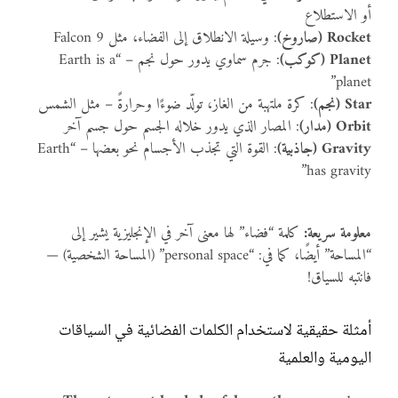
أو الاستطلاع
Rocket (صاروخ)
: وسيلة الانطلاق إلى الفضاء، مثل Falcon 9
Planet (كوكب)
: جرم سماوي يدور حول نجم – “Earth is a
planet”
Star (نجم)
: كرة ملتهبة من الغاز، تولّد ضوءًا وحرارةً – مثل الشمس
Orbit (مدار)
: المصار الذي يدور خلاله الجسم حول جسم آخر
Gravity (جاذبية)
: القوة التي تجذب الأجسام نحو بعضها – “Earth
has gravity”
معلومة سريعة:
كلمة “فضاء” لها معنى آخر في الإنجليزية يشير إلى
“المساحة” أيضًا، كما في: “personal space” (المساحة الشخصية) —
فانتبه للسياق!
أمثلة حقيقية لاستخدام الكلمات الفضائية في السياقات
اليومية والعلمية