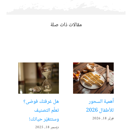
مقالات ذات صلة
أهمية السحور
هل غرفتك فوضى؟
الت
للأطفال 2026
تعلّم التصنيف
مفت
وستتغيّر حياتك!
فبراير 18, 2026
ديسمبر 
ديسمبر 18, 2025