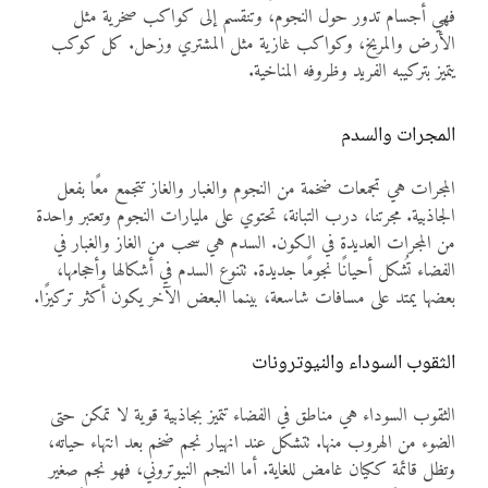
فهي أجسام تدور حول النجوم، وتنقسم إلى كواكب صخرية مثل
الأرض والمريخ، وكواكب غازية مثل المشتري وزحل. كل كوكب
يتميز بتركيبه الفريد وظروفه المناخية.
المجرات والسدم
المجرات هي تجمعات ضخمة من النجوم والغبار والغاز تتجمع معًا بفعل
الجاذبية. مجرتنا، درب التبانة، تحتوي على مليارات النجوم وتعتبر واحدة
من المجرات العديدة في الكون. السدم هي سحب من الغاز والغبار في
الفضاء تُشكل أحيانًا نجومًا جديدة. تتنوع السدم في أشكالها وأحجامها،
بعضها يمتد على مسافات شاسعة، بينما البعض الآخر يكون أكثر تركيزًا.
الثقوب السوداء والنيوترونات
الثقوب السوداء هي مناطق في الفضاء تتميز بجاذبية قوية لا تمكن حتى
الضوء من الهروب منها. تتشكل عند انهيار نجم ضخم بعد انتهاء حياته،
وتظل قائمة ككيان غامض للغاية. أما النجم النيوتروني، فهو نجم صغير