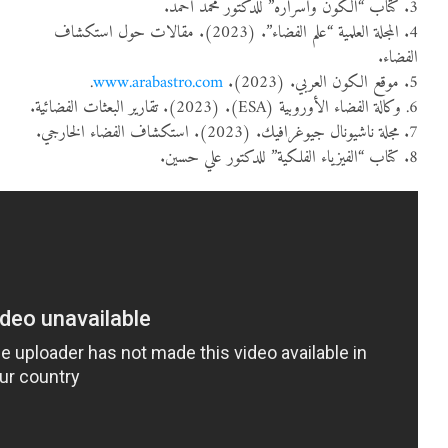
3. كتاب “الكون وأسراره” للدكتور محمد أحمد.
4. المجلة العلمية “علم الفضاء”. (2023). مقالات حول استكشاف
الفضاء.
5. موقع الكون العربي. (2023).
www.arabastro.com
.
6. وكالة الفضاء الأوروبية (ESA). (2023). تقارير البعثات الفضائية.
7. مجلة ناشيونال جيوغرافيك. (2023). استكشاف الفضاء الخارجي.
8. كتاب “الفيزياء الفلكية” للدكتور علي حسين.