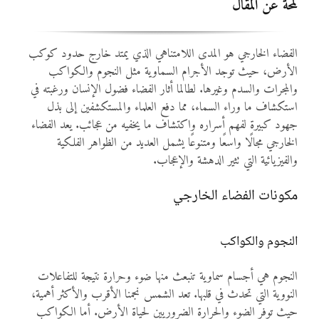
لمحة عن المقال
الفضاء الخارجي هو المدى اللامتناهي الذي يمتد خارج حدود كوكب
الأرض، حيث توجد الأجرام السماوية مثل النجوم والكواكب
والمجرات والسدم وغيرها. لطالما أثار الفضاء فضول الإنسان ورغبته في
استكشاف ما وراء السماء، مما دفع العلماء والمستكشفين إلى بذل
جهود كبيرة لفهم أسراره واكتشاف ما يخفيه من عجائب. يعد الفضاء
الخارجي مجالًا واسعًا ومتنوعًا يشمل العديد من الظواهر الفلكية
والفيزيائية التي تثير الدهشة والإعجاب.
مكونات الفضاء الخارجي
النجوم والكواكب
النجوم هي أجسام سماوية تنبعث منها ضوء وحرارة نتيجة للتفاعلات
النووية التي تحدث في قلبها. تعد الشمس نجمنا الأقرب والأكثر أهمية،
حيث توفر الضوء والحرارة الضروريين لحياة الأرض. أما الكواكب