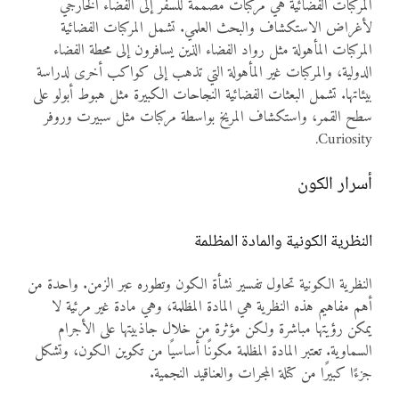
المركبات الفضائية هي مركبات مصممة للسفر إلى الفضاء الخارجي
لأغراض الاستكشاف والبحث العلمي. تشمل المركبات الفضائية
المركبات المأهولة مثل رواد الفضاء الذين يسافرون إلى محطة الفضاء
الدولية، والمركبات غير المأهولة التي تذهب إلى كواكب أخرى لدراسة
بيئاتها. تشمل البعثات الفضائية النجاحات الكبيرة مثل هبوط أبولو على
سطح القمر، واستكشاف المريخ بواسطة مركبات مثل سبيرت وروفر
Curiosity.
أسرار الكون
النظرية الكونية والمادة المظلمة
النظرية الكونية تحاول تفسير نشأة الكون وتطوره عبر الزمن. واحدة من
أهم مفاهيم هذه النظرية هي المادة المظلمة، وهي مادة غير مرئية لا
يمكن رؤيتها مباشرة ولكن مؤثرة من خلال جاذبيتها على الأجرام
السماوية. تعتبر المادة المظلمة مكونًا أساسيًا من تكوين الكون، وتشكل
جزءًا كبيرًا من كتلة المجرات والعناقيد النجمية.