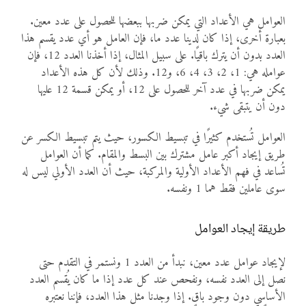
العوامل هي الأعداد التي يمكن ضربها ببعضها للحصول على عدد معين.
بعبارة أخرى، إذا كان لدينا عدد ما، فإن العامل هو أي عدد يقسم هذا
العدد بدون أن يترك باقيًا. على سبيل المثال، إذا أخذنا العدد 12، فإن
عوامله هي: 1، 2، 3، 4، 6، و12. وذلك لأن كل هذه الأعداد
يمكن ضربها في عدد آخر للحصول على 12، أو يمكن قسمة 12 عليها
دون أن يتبقى شيء.
العوامل تُستخدم كثيرًا في تبسيط الكسور، حيث يتم تبسيط الكسر عن
طريق إيجاد أكبر عامل مشترك بين البسط والمقام. كما أن العوامل
تُساعد في فهم الأعداد الأولية والمركبة، حيث أن العدد الأولي ليس له
سوى عاملين فقط هما 1 ونفسه.
طريقة إيجاد العوامل
لإيجاد عوامل عدد معين، نبدأ من العدد 1 ونستمر في التقدم حتى
نصل إلى العدد نفسه، ونفحص عند كل عدد إذا ما كان يُقسم العدد
الأساسي دون وجود باقٍ. إذا وجدنا مثل هذا العدد، فإننا نعتبره