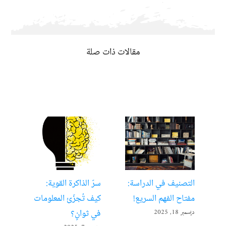
مقالات ذات صلة
التصنيف في الدراسة:
سرّ الذاكرة القوية:
تعل
مفتاح الفهم السريع!
كيف تُجزّئ المعلومات
ألع
في ثوانٍ؟
ديسمبر 18, 2025
أبريل 22