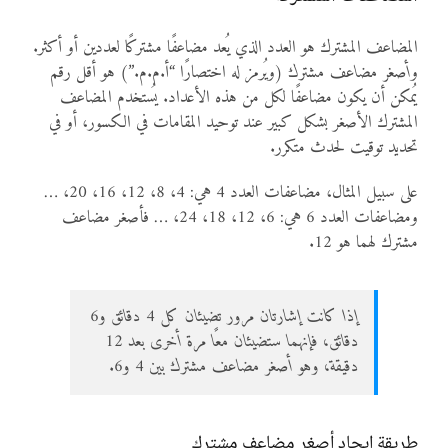
المضاعف المشترك هو العدد الذي يُعد مضاعفًا مشتركًا لعددين أو أكثر.
و
أصغر مضاعف مشترك
(ويُرمز له اختصارًا “أ.م.م.”) هو أقل رقم
يُمكن أن يكون مضاعفًا لكل من هذه الأعداد. يُستخدم المضاعف
المشترك الأصغر بشكل كبير عند توحيد المقامات في الكسور، أو في
تحديد توقيت لحدث متكرر.
على سبيل المثال، مضاعفات العدد 4 هي: 4، 8، 12، 16، 20، …
ومضاعفات العدد 6 هي: 6، 12، 18، 24، … فأصغر مضاعف
مشترك لهما هو 12.
إذا كانت إشارتان مرور تضيئان كل 4 دقائق و6
دقائق، فإنهما ستضيئان معًا مرة أخرى بعد 12
دقيقة، وهو أصغر مضاعف مشترك بين 4 و6.
طريقة إيجاد أصغر مضاعف مشترك