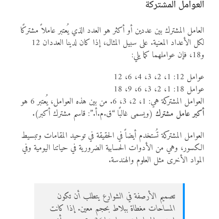
العوامل المشتركة
العامل المشترك بين عددين أو أكثر هو العدد الذي يُعتبر عاملاً مشتركًا
لكل الأعداد المعنية. على سبيل المثال، إذا كان لدينا العددان 12
و18، فإن عواملهما كما يلي:
عوامل 12: 1، 2، 3، 4، 6، 12
عوامل 18: 1، 2، 3، 6، 9، 18
العوامل المشتركة هي: 1، 2، 3، 6. من بين هذه العوامل، يُعتبر 6 هو
أكبر عامل مشترك
(ويسمى غالبًا “ق.م.أ.”: قاسم مشترك أكبر).
العوامل المشتركة تُستخدم أيضاً في الحقيقة في توحيد المقامات وتبسيط
الكسور، وهي من الأدوات الحسابية الضرورية في حياتنا اليومية وفي
المواد الأخرى مثل العلوم والهندسة.
تصميم الأرصفة في الشوارع يتطلب أن تكون
المساحات مغطاة ببلاط بحجم معين. إذا كانت