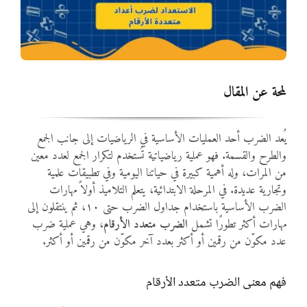
المواد
أنواع الموارد
لمحة عن المقال
الألعاب التفاعلية
يُعد الضرب أحد العمليات الأساسية في الرياضيات إلى جانب الجمع
والطرح والقسمة. فهو عملية رياضياتية تُستخدم لتكرار الجمع لعدد معين
من المرات، وله أهمية كبيرة في حياتنا اليومية وفي تطبيقات علمية
وتجارية عديدة. في المرحلة الابتدائية، يتعلم التلاميذ أولاً مهارات
الضرب الأساسية باستخدام جداول الضرب حتى ١٠، ثم ينتقلون إلى
مهارات أكثر تطورًا تشمل
الضرب متعدد الأرقام
، وهي عملية ضرب
عدد مكوّن من رقمين أو أكثر بعدد آخر مكوّن من رقمين أو أكثر.
فهم معنى الضرب متعدد الأرقام