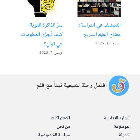
التصنيف في الدراسة:
سرّ الذاكرة القوية:
تعل
مفتاح الفهم السريع!
كيف تُجزّئ المعلومات
ألع
في ثوانٍ؟
ديسمبر 18, 2025
أبريل 22
ديسمبر 7, 2025
أفضل رحلة تعليمية تبدأ مع قلم!
الموارد التعليمية
الاشتراكات
الموسوعة
من نحن
المدونة
سياسة الخصوصية