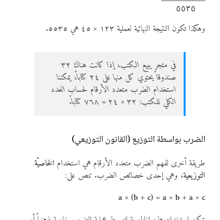
  ٥٥٣٥

وهكذا تكون النتيجة النهائية لعملية ١٢٣ × ٤٥ هي ٥٥٣٥.
في متجر يبيع الكتب، إذا كانت هناك ٣٢
صندوقاً يحتوي كل منها على ٢٤ كتاباً، يمكننا
استخدام الضرب متعدد الأرقام لحساب العدد
الكلي للكتب: ٣٢ × ٢٤ = ٧٦٨ كتاباً.
الضرب بواسطة التوزيع (القانون التوزيعي)
طريقة أخرى لفهم الضرب متعدد الأرقام هي استخدام
الخاصيّة
التوزيعية
، وهي إحدى خصائص الضرب. تنص على:
a × (b + c) = a × b + a × c