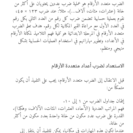
الضرب متعدد الأرقام هو عملية ضرب عددين يحتويان على أكثر من
خانة (عشرات، مئات، آلاف…). مثلاً: عند ضرب ١٢٣ × ٤٥،
نقوم بعملية حسابية تتضمن ضرب كل رقم من العدد الثاني بكل رقم
في العدد الأول مع مراعاة القيم المكانية لكل رقم. هدف تعلم الضرب
متعدد الأرقام في المرحلة الابتدائية هو تنمية فهم التلاميذ لمكانة الأرقام
في الأعداد، وتطوير مهاراتهم في استخدام العمليات الحسابية بشكل
منهجي ومنظم.
الاستعداد لضرب أعداد متعددة الأرقام
قبل الانتقال إلى الضرب متعدد الأرقام، يجب على التلميذ أن يكون
متمكنًا من:
إتقان جداول الضرب من ١ إلى ١٠.
فهم المراتب العددية (الآحاد، العشرات، المئات، الآلاف، وهكذا).
القدرة على ضرب عدد مكون من خانة واحدة بعدد مكون من أكثر
من خانة.
عندما تكون هذه المهارات في مكانها، يمكن للتلميذ أن ينتقل إلى