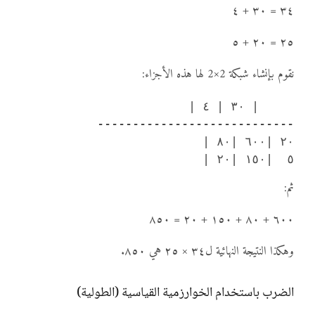
٣٤ = ٣٠ + ٤
٢٥ = ٢٠ + ٥
نقوم بإنشاء شبكة 2×2 لها هذه الأجزاء:
٥  |١٥٠ |٢٠ |

ثم:
٦٠٠ + ٨٠ + ١٥٠ + ٢٠ = ٨٥٠
وهكذا النتيجة النهائية ل٣٤ × ٢٥ هي ٨٥٠.
الضرب باستخدام الخوارزمية القياسية (الطولية)