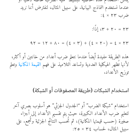
يمكن استخدام هذه الخاصية لتبسيط عملية الضرب خاصة ذهنياً أو
عندما نستخدم النماذج البيانية. على سبيل المثال، لنفترض أننا نريد
ضرب ٢٣ × ٤:
٢٣ = ٢٠ + ٣، إذًا:
٢٣ × ٤ = (٢٠ × ٤) + (٣ × ٤) = ٨٠ + ١٢ = ٩٢
هذه الطريقة مفيدة أيضاً عندما نتعلم ضرب أعداد من خانتين أو أكثر،
لأنها تُظهر الهيكلية العددية وتساعد التلاميذ على فهم
القيمة المكانية
وتعلم
توزيع الأعداد.
استخدام الشبكات (طريقة المصفوفات أو الشبكة)
استخدام “شبكة الضرب” أو “الجدول الجزئي” هو أسلوب بصري آخر
لتعليم ضرب الأعداد الكبيرة، حيث يتم تقسيم الأعداد إلى أجزاء
صغيرة (حسب قيمتها المكانية)، ثم تُحسب النتائج الجزئية وتُجمع. على
سبيل المثال، لحساب ٣٤ × ٢٥: