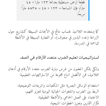
قطعة أرض مستطيلة بُعداها ١٢٣ مترًا × ٤٥
مترًا، فإن المساحة = ١٢٣ × ٤٥ = ٥٥٣٥ مترًا
مربعًا.
كما يستخدمه التلاميذ لحساب نتائج في الأبحاث البسيطة كمشاريع حول
الزراعة (عدد البذور في صفوف)، أو التجارة البسيطة في الأنشطة
الداعمة في المدرسة.
استراتيجيات تعليم الضرب متعدد الأرقام في الصف
ولكي يتمكن المعلمون من غرس مهارة الضرب متعدد الأرقام في أذهان
التلاميذ، فمن الأفضل اتباع مجموعة من الاستراتيجيات التعليمية:
استخدام الوسائل البصرية مثل المكعبات والمربعات التوضيحية.
الربط بين الضرب والمتغيرات الحياتية اليومية لتعزيز الفهم.
الاعتماد على العمل الجماعي والأنشطة التطبيقية.
تكرار التمارين وتعزيز الخطوات المنهجية.