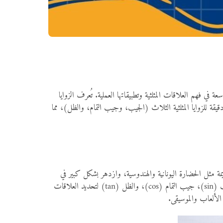
في فهم العلاقات المثلثية وتطبيقاتها العملية. تُعرف الزوايا
تشمل بشكل رئيسي: 0°، 30°، 45°، 60°، و90°. تتميز هذه الزوايا بأن لها قيماً دقيقة للزوايا المثلثية الثلاث (الجيب، وجيب التمام، والظل)، مما
 مثل الحضارة اليونانية والهندوسية، وازدهر بشكل كبير في
العصور الإسلامية الوسطى، حيث قام العلماء المسلمون مثل البتاني والخرزمي بوضع جداول دقيقة للوظائف المثلثية. تُستخدم الدوال المثلثية مثل الجيب (sin)، جيب التمام (cos)، والظل (tan) لتحديد العلاقات
 الألعاب والموسيقى.