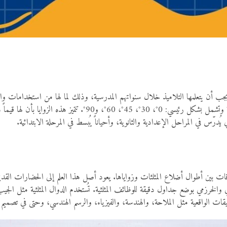
يجب أن يتعلمها التلاميذ خلال سنواتهم المدرسية، وذلك لما لها من استخدامات واسعة 
الخاصة بأنها الزوايا التي تُستخدم بشكل متكرر في الحسابات المثلثية و
يُدرّس في المراحل الإعدادية والثانوية، وأحياناً يُبسط في المرحلة الابتدائية.
ت بين أطوال أضلاع المثلثات وزواياها. يعود أصل هذا العلم إلى الحضارات القديمة
يقات الواقعية مثل الملاحة، والهندسة، والفيزياء، والرسم الهندسي، وحتى في تصميم