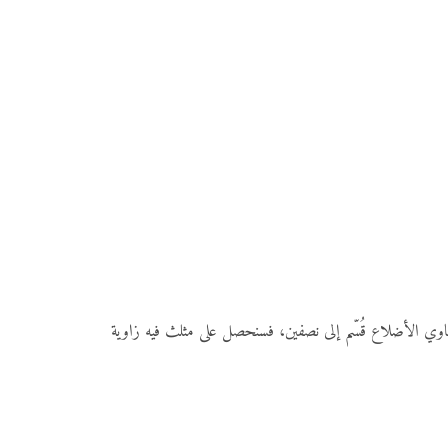
ية، خصوصًا في مثلث 30°-60°-90°. إذا افترضنا مثلثاً قائم الزاوية ومتساوي الأضلاع قُسّم إلى نصفين، فسنحصل على مثلث فيه زاوية