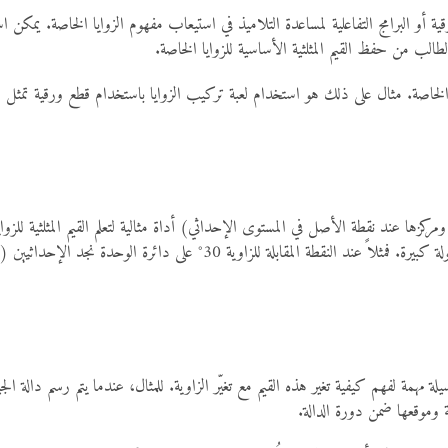
أو البرامج التفاعلية لمساعدة التلاميذ في استيعاب مفهوم الزوايا الخاصة. يمكن اس
الطالب من حفظ القيم المثلثية الأساسية للزوايا الخاصة.
 الخاصة. مثال على ذلك هو استخدام لعبة تركيب الزوايا باستخدام قطع ورقية تمثل ز
مثل الدائرة المثلثية أو دائرة الوحدة (وهي دائرة نصف قطرها 1 ومركزها عند نقطة الأصل في المستوى الإحداثي) أداة مثالية