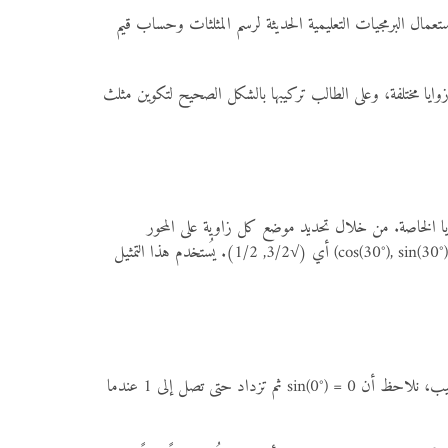
تعمال البرمجيات التعليمية الحديثة لرسم المثلثات وحساب قيم
وايا مختلفة، وعلى الطالب تركيبها بالشكل الصحيح لتكوين مثلث
 لتعلم القيم المثلثية للزوايا الخاصة. من خلال تحديد موضع كل زاوية على المحور
الديكارتي داخل الدائرة، يمكن إيجاد قيَم الجيب وجيب التمام بسهولة كبيرة. فمثلاً عند النقطة المقابلة للزاوية 30° على دائرة الوحدة نجد الإحداثيين (cos(30°), sin(30°)) أي (√3/2, 1/2). يُستخدم هذا التمثيل
الرسم البياني للدوال المثلثية مثل sin(x) وcos(x) وtan(x) يُعتبر وسيلة مهمة لفهم كيفية تغير هذه القيم مع تغيّر الزاوية. للمثال، عندما يتم رسم دالة الجيب، نلاحظ أن sin(0°) = 0 ثم تزداد حتى تصل إلى 1 عندما