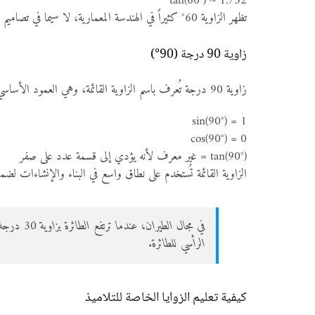
tan(60°) ≈ 1.732
تظهر الزاوية 60° كثيراً في الهندسة المعمارية، لا سيما في تصاميم الأسطح المائلة للمباني.
زاوية 90 درجة (90°)
زاوية 90 درجة تُعرف باسم الزاوية القائمة، وهي العمود الأساسي في علم المثلثات. أي مثلث يحتوي على زاوية 90° يُصنف على أنه مثلث قائم الزاوية. القيم المثلثية لهذه الزاوية تظهر كالتالي:
sin(90°) = 1
cos(90°) = 0
tan(90°) = غير معرف لأنه يؤدي إلى قسمة عدد على صفر
الزاوية القائمة تُستخدم على نطاق واسع في البناء والإنشاءات لضما
الرأسي للطائرة.
كيفية تعليم الزوايا الخاصة للتلاميذ