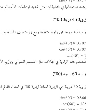
tan(30°) ≈ 0.577
يعتمد استخدامها في التطبيقات مثل تحديد ارتفاعات الأجسام عندم
زاوية 45 درجة (45°)
زاوية 45 درجة هي زاوية منتظمة وتقع في منتصف المسافة بين الصفر والتسعين درجة، وغالبًا ما تُستخدم في مثلثات متساوية الساقين القائم الزاوية، حيث يكون الساقان متساويين. القيم المثلثية لزاوية 45° هي:
sin(45°) ≈ 0.707
cos(45°) ≈ 0.707
tan(45°) = 1
تُستخدم هذه الزاوية في مجالات مثل التصميم العمراني وتوزيع ال
زاوية 60 درجة (60°)
زاوية 60 درجة هي الزاوية المكملة لزاوية 30° في المثلث القائم الخاص 30°-60°-90°. في هذا النوع من المثلثات، تكون النسب بين أطوال الأضلاع هي 1 : √3 : 2. فيما يلي القيم المثلثية لزاوية 60°:
sin(60°) ≈ 0.866
cos(60°) = 1/2