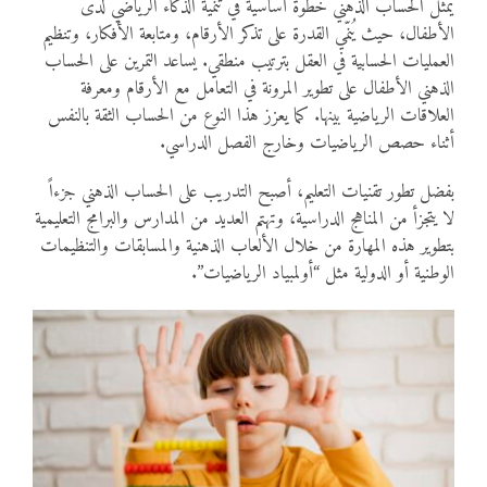
يمثل الحساب الذهني خطوة أساسية في تنمية الذكاء الرياضي لدى
الأطفال، حيث يُنمّي القدرة على تذكر الأرقام، ومتابعة الأفكار، وتنظيم
العمليات الحسابية في العقل بترتيب منطقي. يساعد التمرين على الحساب
الذهني الأطفال على تطوير المرونة في التعامل مع الأرقام ومعرفة
العلاقات الرياضية بينها. كما يعزز هذا النوع من الحساب الثقة بالنفس
أثناء حصص الرياضيات وخارج الفصل الدراسي.
بفضل تطور تقنيات التعليم، أصبح التدريب على الحساب الذهني جزءاً
لا يتجزأ من المناهج الدراسية، وتهتم العديد من المدارس والبرامج التعليمية
بتطوير هذه المهارة من خلال الألعاب الذهنية والمسابقات والتنظيمات
الوطنية أو الدولية مثل “أولمبياد الرياضيات”.