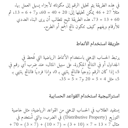
في هذه الطريقة يتم تحليل الرقم إلى مكوناته لأجزاء يسهل العمل بها.
مثلاً 27 + 46 يمكن تحليلها إلى: 20 + 40 = 60، و7 + 6 = 13، ثم
60 + 13 = 73. هذه الطريقة تتيح للطالب أن يرى البناء العددي
للأرقام ويفهم كيف تتكون ناتج الجمع أو الطرح.
طريقة استخدام الأنماط
يرتبط الحساب الذهني باستخدام الأنماط الرياضية التي تُلحظ في
الجداول أو في النتائج المتكررة. على سبيل المثال، عند ضرب أي رقم في
5، إذا كان الرقم زوجيًا فالناتج ينتهي بـ 0، وإذا فرديًا فالناتج ينتهي بـ
5، مثل 4 × 5 = 20 و7 × 5 = 35.
استراتيجية استخدام القواعد الحسابية
يستفيد الطلاب في الحساب الذهني من القواعد الرياضية، مثل خاصية
التوزيع (Distributive Property) في الضرب، والتي تُستخدم في
مثال 7 × 13 = 7 × (10 + 3) = (7 × 10) + (7 × 3) = 70 +