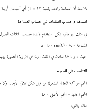
نلاحظ أن المساحة زادت بنسبة (2² = 4) أي أصبحت أربعة أضعاف المساحة الأصلية.
استخدام حساب المثلثات في حساب المساحة
في مثلث غير قائم، يمكن استخدام قاعدة حساب المثلثات للحصول 
المساحة = ½ × a × b × sin(C)
حيث a و b هما ضلعان في المثلث، وC هي الزاوية المحصورة بينهما. هذه الصيغة مفيدة جدًا عند التعامل مع أشكال غير موحدة حيث لا يكون من السهل حساب الارتفاع مباشرة.
التناسب في الحجم
الحجم هو كمية الفضاء المشغولة من قبل شكل ثلاثي الأبعاد. وكما هو ا
الحجم الجديد = الحجم الأصلي × k³
مثال واقعي: