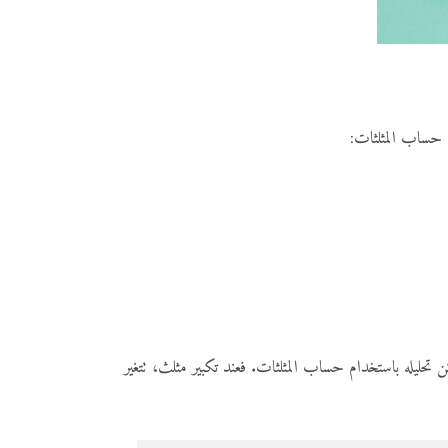
ي حساب المثلثات:
ن تحليله باستخدام حساب المثلثات. فعند تكبير مثلث، تتغير