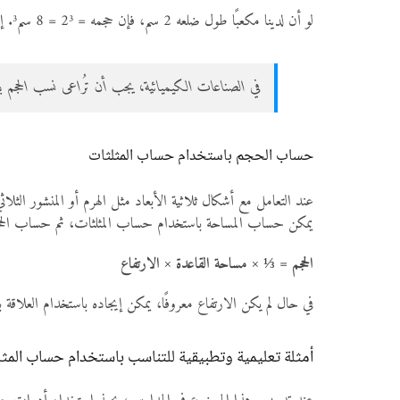
لو أن لدينا مكعبًا طول ضلعه 2 سم، فإن حجمه = 2³ = 8 سم³. إذا ضاعفنا طول الضلع ليصبح 4 سم، فإن الحجم الجديد = 4³ = 64 سم³، أي أن الحجم زاد بمقدار 8 مرات (لأن 2³ = 8).
في الصناعات الكيميائية، يجب أن تُراعى نسب الحجم بدق
حساب الحجم باستخدام حساب المثلثات
عند التعامل مع أشكال ثلاثية الأبعاد مثل الهرم أو المنشور الثلاث
يمكن حساب المساحة باستخدام حساب المثلثات، ثم حساب الحجم
الحجم = ⅓ × مساحة القاعدة × الارتفاع
في حال لم يكن الارتفاع معروفًا، يمكن إيجاده باستخدام العلاقة بين
أمثلة تعليمية وتطبيقية للتناسب باستخدام حساب المث