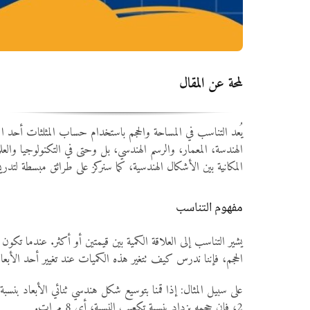
لمحة عن المقال
يُعد التناسب في المساحة والحجم باستخدام حساب المثلثات أحد المو
الهندسة، المعمار، والرسم الهندسي، بل وحتى في التكنولوجيا والع
المكانية بين الأشكال الهندسية، كما سنركز على طرائق مبسطة لتدريس هذا 
مفهوم التناسب
يشير التناسب إلى العلاقة الكمية بين قيمتين أو أكثر. عندما تكو
الحجم، فإننا ندرس كيف تتغير هذه الكميات عند تغيير أحد الأبعاد
2، فإن حجمه يزداد بنسبة تكعيب النسبة، أي 8 مرات.