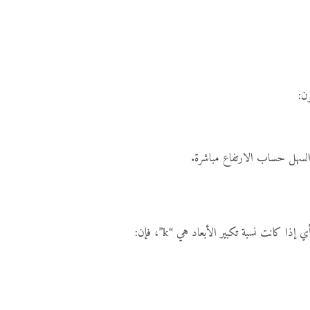
ن:
 كانت نسبة تكبير الأبعاد هي “k”، فإن: