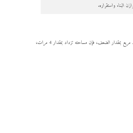
ن البناء واستقراره.
المساحة هي مقدار الحيز الذي يشغله شكل ثنائي الأبعاد. عندما يتم تكبير الشكل أو تصغيره، فإن المساحة تتغير بمربع عامل التناسب. إذا زادت أبعاد مربع بمقدار الضعف، فإن مساحته تزداد بمقدار 4 مرات،