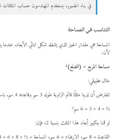
في بناء الجسور، يستخدم المهندسون حساب المثلثات لتح
التناسب في المساحة
لأن:
مساحة المربع = (الضلع)²
مثال تطبيقي:
لنفترض أن لدينا مثلثًا قائم الزاوية طوله 3 سم وقاعدته 4 سم. باستخدام علاقة:
½ × 4 × 3 = 6 سم²
لو قمنا بتكبير أبعاد هذا المثلث بنسبة 2، فإن:
القاعدة = 8 سم، الارتفاع = 6 سم، المساحة = ½ × 8 × 6 = 24 سم²