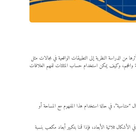
ثرها من الدراسة النظرية إلى التطبيقات الواقعية في مجالات مثل
لمساحة والحجم، وكيف يمكن استخدام حساب المثلثات لفهم العلاقات
ال “متناسبة”. في حالة استخدام هذا المفهوم مع المساحة أو
 إذا قمنا بتوسيع شكل هندسي ثنائي الأبعاد بنسبة 2، فإن مساحته لا تتضاعف فقط، بل تزداد بنسبة مربعة؛ أي تضرب في 4. أما في الأشكال ثلاثية الأبعاد، فإذا قمنا بتكبير أبعاد مكعب بنسبة