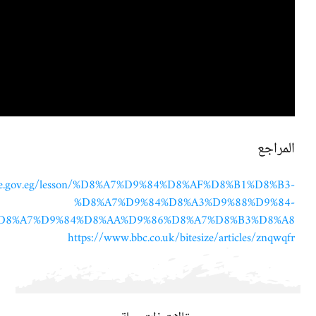
المراجع
s.moe.gov.eg/lesson/%D8%A7%D9%84%D8%AF%D8%B1%D8%B3-
%D8%A7%D9%84%D8%A3%D9%88%D9%84-
D8%A7%D9%84%D8%AA%D9%86%D8%A7%D8%B3%D8%A8/
https://www.bbc.co.uk/bitesize/articles/znqwqfr