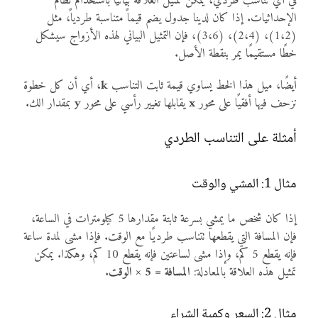
في أي تناسب طردي، يمكن تمثيل العلاقة بيانيًا باستخدام نظام
الإحداثيات. إذا كان لدينا جدول يضم قيماً متناسبة طردياً، مثل
(1،2)، (2،4)، (3،6)، فإن التمثيل البياني لهذه الأزواج سيشكل
خطًا مستقيمًا يمر بنقطة الأصل.
أيضًا، ميل هذا الخط يساوي قيمة ثابت التناسب
k
، أي أن كل خطوة
نزحف فيها أفقيًا على محور
x
يقابلها تغيير رأسي على محور
y
بمقدار الك.
أمثلة على التناسب الطردي
مثال 1: المشي والوقت
إذا كان شخص ما يمشي بسرعة ثابتة مقدارها 5 كيلومترات في الساعة،
فإن المسافة التي يقطعها تتناسب طرديًا مع الوقت. فإذا مشى لمدة ساعة
فإنه يقطع 5 كم، وإذا مشى لساعتين فإنه يقطع 10 كم، وهكذا. يمكن
تمثيل هذه العلاقة بالمعادلة:
المسافة = 5 × الوقت
.
مثال 2: السعر وكمية الشراء