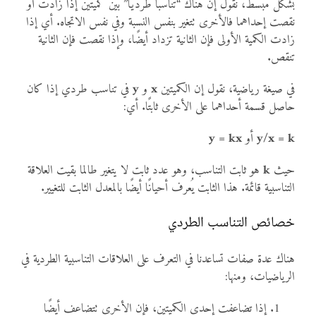
بشكل مبسط، نقول إن هناك “تناسبًا طرديًا” بين كميتين إذا زادت أو
نقصت إحداهما فالأخرى تتغير بنفس النسبة وفي نفس الاتجاه. أي إذا
زادت الكمية الأولى فإن الثانية تزداد أيضًا، وإذا نقصت فإن الثانية
تنقص.
في صيغة رياضية، نقول إن الكميتين
x
و
y
في تناسب طردي إذا كان
حاصل قسمة أحداهما على الأخرى ثابتًا. أي:
y/x = k
أو
y = kx
حيث
k
هو ثابت التناسب، وهو عدد ثابت لا يتغير طالما بقيت العلاقة
التناسبية قائمة. هذا الثابت يُعرف أحيانًا أيضًا بالمعدل الثابت للتغيير.
خصائص التناسب الطردي
هناك عدة صفات تساعدنا في التعرف على العلاقات التناسبية الطردية في
الرياضيات، ومنها:
إذا تضاعفت إحدى الكميتين، فإن الأخرى تتضاعف أيضًا