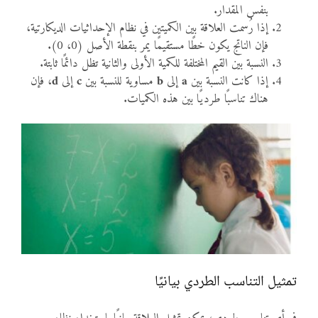
بنفس المقدار.
إذا رُسمت العلاقة بين الكميتين في نظام الإحداثيات الديكارتية،
فإن الناتج يكون خطًا مستقيمًا يمر بنقطة الأصل (0، 0).
النسبة بين القيم المختلفة للكمية الأولى والثانية تظل دائمًا ثابتة.
إذا كانت النسبة بين
a
إلى
b
مساوية للنسبة بين
c
إلى
d
، فإن
هناك تناسبًا طرديًا بين هذه الكميات.
تمثيل التناسب الطردي بيانيًا