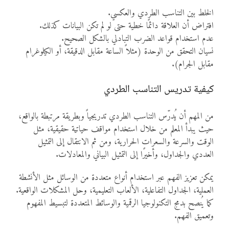
الخلط بين التناسب الطردي والعكسي.
افتراض أن العلاقة دائمًا خطية حتى لو لم تكن البيانات كذلك.
عدم استخدام قواعد الضرب التبادلي بالشكل الصحيح.
نسيان التحقق من الوحدة (مثلاً الساعة مقابل الدقيقة، أو الكيلوغرام
مقابل الجرام).
كيفية تدريس التناسب الطردي
من المهم أن يُدرّس التناسب الطردي تدريجياً وبطريقة مرتبطة بالواقع،
حيث يبدأ المعلم من خلال استخدام مواقف حياتية حقيقية، مثل
الوقت والسرعة والسعرات الحرارية، ومن ثم الانتقال إلى التمثيل
العددي والجداول، وأخيرًا إلى التمثيل البياني والمعادلات.
يمكن تعزيز الفهم عبر استخدام أنواع متعددة من الوسائل مثل الأنشطة
العملية، الجداول التفاعلية، الألعاب التعليمية، وحل المشكلات الواقعية.
كما يُنصح بدمج التكنولوجيا الرقمية والوسائط المتعددة لتبسيط المفهوم
وتعميق الفهم.