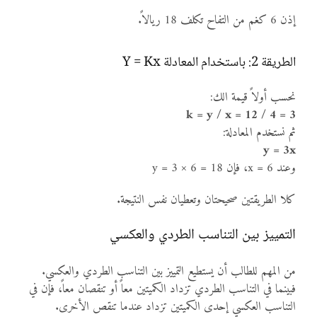
إذن 6 كغم من التفاح تكلف 18 ريالاً.
الطريقة 2: باستخدام المعادلة Y = Kx
نحسب أولاً قيمة الك:
k = y / x = 12 / 4 = 3
ثم نستخدم المعادلة:
y = 3x
وعند x = 6، فإن y = 3 × 6 = 18
كلا الطريقتين صحيحتان وتعطيان نفس النتيجة.
التمييز بين التناسب الطردي والعكسي
من المهم للطالب أن يستطيع التمييز بين التناسب الطردي والعكسي.
فبينما في التناسب الطردي تزداد الكميتين معاً أو تنقصان معاً، فإن في
التناسب العكسي إحدى الكميتين تزداد عندما تنقص الأخرى.