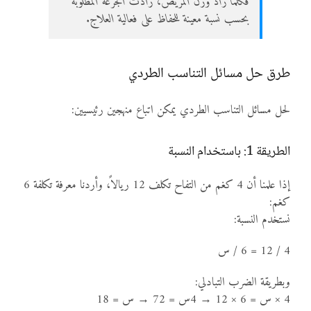
فكلما زاد وزن المريض، زادت الجرعة المطلوبة
بحسب نسبة معينة للحفاظ على فعالية العلاج.
طرق حل مسائل التناسب الطردي
لحل مسائل التناسب الطردي يمكن اتباع منهجين رئيسيين:
الطريقة 1: باستخدام النسبة
إذا علمنا أن 4 كغم من التفاح تكلف 12 ريالاً، وأردنا معرفة تكلفة 6
كغم:
نستخدم النسبة:
4 / 12 = 6 / س
وبطريقة الضرب التبادلي:
4 × س = 6 × 12 → 4س = 72 → س = 18