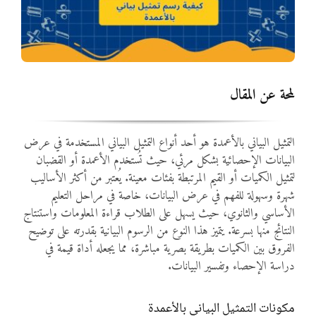
المواد
أنواع الموارد
لمحة عن المقال
الألعاب التفاعلية
التمثيل البياني بالأعمدة هو أحد أنواع التمثيل البياني المستخدمة في عرض
البيانات الإحصائية بشكل مرئي، حيث تُستخدم الأعمدة أو القضبان
لتمثيل الكميات أو القيم المرتبطة بفئات معينة. يُعتبر من أكثر الأساليب
شهرة وسهولة للفهم في عرض البيانات، خاصة في مراحل التعليم
الأساسي والثانوي، حيث يسهل على الطلاب قراءة المعلومات واستنتاج
النتائج منها بسرعة. يتميز هذا النوع من الرسوم البيانية بقدرته على توضيح
الفروق بين الكميات بطريقة بصرية مباشرة، مما يجعله أداة قيمة في
دراسة الإحصاء وتفسير البيانات.
مكونات التمثيل البياني بالأعمدة