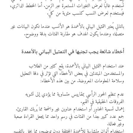
تُستخدم غالبًا لعرض التغيرات المستمرة عبر الزمن. أما المخطط الدائري،
فيُستخدم لعرض النسب كنسب مئوية من كلٍّ.
بالتالي يُعتبر التمثيل البياني بالأعمدة هو الأنسب عندما تكون البيانات غير
متصلة، وعندما يكون الهدف هو مقارنة الفئات بدقة ووضوح.
أخطاء شائعة يجب تجنبها في التمثيل البياني بالأعمدة
عند استخدام التمثيل البياني بالأعمدة، يقع كثير من الطلاب
والمستخدمين المبتدئين في بعض الأخطاء التي تؤثر في دقة التحليل
وسلامة المعلومات المعروضة. من بين هذه الأخطاء:
عدم تنظيم المحور الرأسي بمقاييس متساوية مما يؤدي إلى تشويه
الفروقات الحقيقية في القيم.
إهمال تسمية المحاور أو استخدام عناوين غير واضحة مما يُربك القارئ.
جمع عدد كبير جدًا من الفئات في رسم واحد مما يجعل القراءة صعبة
وغير فعالة.
استخدام ألوان متشابهة للأعمدة المختلفة دون توضيح، مما يخل بالتفسير