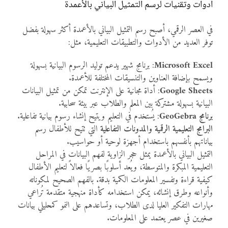
أدوات وتقنيات لرسم التمثيل البياني بالأعمدة
في العصر الرقمي، أصبح رسم التمثيل البياني بالأعمدة أكثر سهولة بفضل
توفر العديد من الأدوات والتطبيقات التعليمية، مثل:
Microsoft Excel
: برنامج شهير يدعم توليد الرسوم البيانية بسهولة
ويسمح بإضافة العناوين والتنسيقات المختلفة للأعمدة.
Google Sheets
: أداة مجانية على الإنترنت تمكن من تمثيل البيانات
البيانية بسهولة مشتركة بين المعلم والطلاب عبر بيئة سحابية.
برنامج GeoGebra
: يُستخدم في التعليم ويتيح إنشاء رسوم بيانية تفاعلية.
البرامج التعليمية الرقمية والمدونات التفاعلية
التي تتيح للأطفال رسم
بياناتهم بأنفسهم باستخدام أجهزة لوحية أو حواسيب.
التمثيل البياني بالأعمدة يمثل حجر الزاوية لفهم البيانات في المراحل
التعليمية المبكرة والمتوسطة، ويُعد أسلوبًا بصريًا فعالاً لتعليم الأطفال
كيفية قراءة وتفسير المعلومات الكمية بدقة. بالفهم الصحيح لمكوناته
وأنواعه وطرق إنشائه، يمكن استخدامه كأداة منهجية متقدمة تُراعي
مهارات التفكير العليا لدى الطلاب، وتساعدهم على النمو كمحليلي بيانات
صغيرين في عصر يعتمد على المعلومات.