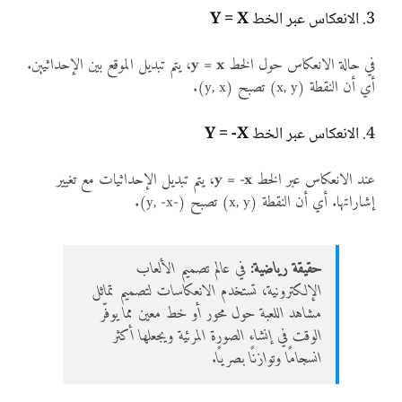
3. الانعكاس عبر الخط
Y = X
في حالة الانعكاس حول الخط
y = x
، يتم تبديل الموقع بين الإحداثيين.
أي أن النقطة (x, y) تصبح (y, x).
4. الانعكاس عبر الخط
Y = -x
عند الانعكاس عبر الخط
y = -x
، يتم تبديل الإحداثيات مع تغيير
إشاراتها. أي أن النقطة (x, y) تصبح (-y, -x).
حقيقة رياضية:
في عالم تصميم الألعاب
الإلكترونية، تستخدم الانعكاسات لتصميم تماثل
مشاهد اللعبة حول محور أو خط معين مما يوفّر
الوقت في إنشاء الصورة المرئية ويجعلها أكثر
انسجامًا وتوازنًا بصريًا.