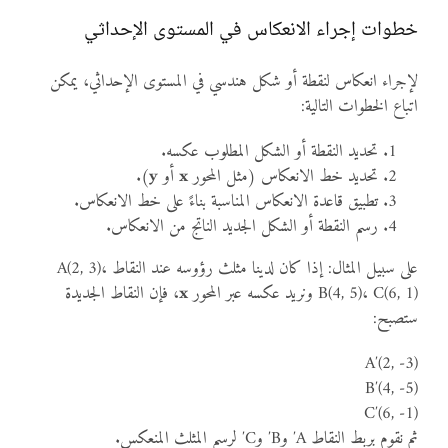
خطوات إجراء الانعكاس في المستوى الإحداثي
لإجراء انعكاس لنقطة أو شكل هندسي في المستوى الإحداثي، يمكن
اتباع الخطوات التالية:
تحديد النقطة أو الشكل المطلوب عكسه.
تحديد خط الانعكاس (مثل المحور
x
أو
y
).
تطبيق قاعدة الانعكاس المناسبة بناءً على خط الانعكاس.
رسم النقطة أو الشكل الجديد الناتج من الانعكاس.
على سبيل المثال: إذا كان لدينا مثلث رؤوسه عند النقاط A(2, 3)،
B(4, 5)، C(6, 1) ونريد عكسه عبر المحور
x
، فإن النقاط الجديدة
ستصبح:
A′(2, -3)
B′(4, -5)
C′(6, -1)
ثم نقوم بربط النقاط A′ وB′ وC′ لرسم المثلث المنعكس.