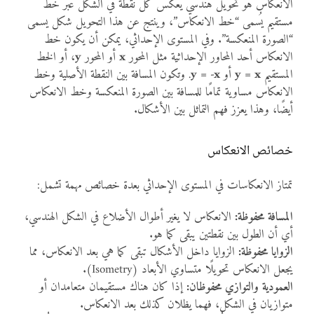
الانعكاس هو تحويل هندسي يعكس كل نقطة في الشكل عبر خط
مستقيم يُسمى “خط الانعكاس”، وينتج عن هذا التحويل شكل يسمى
“الصورة المنعكسة”. وفي المستوى الإحداثي، يمكن أن يكون خط
الانعكاس أحد المحاور الإحداثية مثل المحور
x
أو المحور
y
، أو الخط
المستقيم
y = x
أو
y = -x
. وتكون المسافة بين النقطة الأصلية وخط
الانعكاس مساوية تمامًا للمسافة بين الصورة المنعكسة وخط الانعكاس
أيضًا، وهذا يعزز فهم التماثل بين الأشكال.
خصائص الانعكاس
تمتاز الانعكاسات في المستوى الإحداثي بعدة خصائص مهمة تشمل:
المسافة محفوظة:
الانعكاس لا يغير أطوال الأضلاع في الشكل الهندسي،
أي أن الطول بين نقطتين يبقى كما هو.
الزوايا محفوظة:
الزوايا داخل الأشكال تبقى كما هي بعد الانعكاس، مما
يجعل الانعكاس تحويلًا متساوي الأبعاد (Isometry).
العمودية والتوازي محفوظان:
إذا كان هناك مستقيمان متعامدان أو
متوازيان في الشكل، فهما يظلان كذلك بعد الانعكاس.