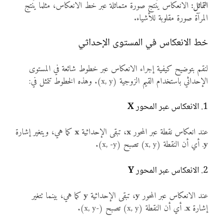
التماثل:
الانعكاس يُنتج صورة متماثلة عبر خط الانعكاس، مثلما يُنتج
المرآة صورة مقلوبة للأشياء.
خط الانعكاس في المستوى الإحداثي
لنقم بتوضيح كيفية إجراء الانعكاس عبر خطوط شائعة في المستوى
الإحداثي باستخدام القيم الزوجية (x, y). وهذه الخطوط تتمثل في:
1. الانعكاس عبر المحور
X
عند انعكاس نقطة عبر المحور
x
، تبقى الإحداثية
x
كما هي، ويتغير إشارة
y
. أي أن النقطة (x, y) تصبح (x, -y).
2. الانعكاس عبر المحور
Y
عند الانعكاس عبر المحور
y
، تبقى الإحداثية
y
كما هي، بينما تتغير
إشارة
x
. أي أن النقطة (x, y) تصبح (-x, y).