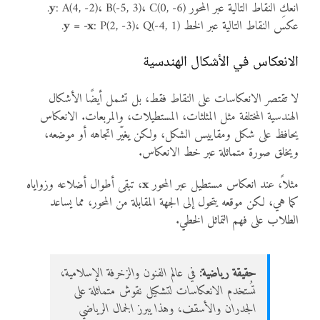
انعكِ النقاط التالية عبر المحور
: A(4, -2)، B(-5, 3)، C(0, -6).
y
عكس النقاط التالية عبر الخط
: P(2, -3)، Q(-4, 1).
y = -x
الانعكاس في الأشكال الهندسية
لا تقتصر الانعكاسات على النقاط فقط، بل تشمل أيضًا الأشكال
الهندسية المختلفة مثل المثلثات، المستطيلات، والمربعات. الانعكاس
يحافظ على شكل ومقاييس الشكل، ولكن يغيّر اتجاهه أو موضعه،
ويخلق صورة متماثلة عبر خط الانعكاس.
مثلاً، عند انعكاس مستطيل عبر المحور
x
، تبقى أطوال أضلاعه وزواياه
كما هي، لكن موقعه يتحول إلى الجهة المقابلة من المحور، مما يساعد
الطلاب على فهم التماثل الخطي.
حقيقة رياضية:
في عالم الفنون والزخرفة الإسلامية،
تُستخدم الانعكاسات لتشكيل نقوش متماثلة على
الجدران والأسقف، وهذا يبرز الجمال الرياضي