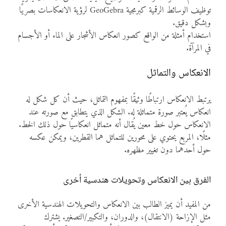
توظيف الوسائط الرقمية كبرمجية GeoGebra لرؤية الانعكاسات بصريًا
وبشكل دقيق.
استخدام أمثلة من الواقع كصور انعكاس الأشجار على الماء أو الأجسام
في المرآة.
الانعكاس والتماثل
يرتبط الانعكاس ارتباطًا وثيقًا بمفهوم التماثل، حيث أن كل شكل له
انعكاس يُعتبر صورة متماثلة له. الشكل الذي يتطابق مع صورته عند
الانعكاس حول خط معين يُقال أنه متماثل انعكاسيًا حول ذلك الخط.
مثلًا، المربع يحتوي على محورين للتماثل هما القطرين، ويمكن عكسه
حول أحدهما دون تغيير مظهره.
الفرق بين الانعكاس وتحويلات هندسية أخرى
من المفيد أن يميز الطالب بين الانعكاس والتحويلات الهندسية الأخرى
مثل الإزاحة (الانتقال)، والدوران، والتكبير/التصغير. يشترك