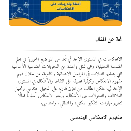
المواد
أنواع الموارد
لمحة عن المقال
الألعاب التفاعلية
الانعكاسات في المستوى الإحداثي تُعد من المواضيع المحورية في تعلم
الهندسة التحليلية، وهي تمثل واحدة من التحويلات الهندسية الأساسية
التي يتعلمها الطلاب في المراحل الابتدائية والثانوية. من خلال فهم
مفهوم الانعكاس وكيفية تطبيقه على النقاط والأشكال في المستوى
الإحداثي، يتمكن الطالب من تعزيز قدرته على التخيل الهندسي وتحليل
العلاقات والتحولات بين الأشكال. ويُعتبر الانعكاس أسلوبًا فعالًا
لتطوير مهارات التفكير المكاني، والمنطقي، والهندسي.
مفهوم الانعكاس الهندسي