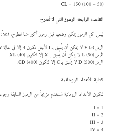
CL
= 150 (100 + 50)
القاعدة الرابعة: الرموز التي لا تُطرح
ليس كل الرموز يمكن وضعها قبل رموز أكبر منها للطرح. فمثلاً:
الرمز
(5) لا يمكن أن يُسبق بـ
V
I
لأجل تكوين 4 إلا في حالة
V
الرمز
(50) لا يمكن أن يُسبق بـ
L
X
إلا لتكوين
(40).
XL
الرمز
(500) لا يُسبق بـ
D
C
إلا لتكوين
(400).
CD
كتابة الأعداد الرومانية
لتكوين الأعداد الرومانية نستخدم مزيجاً من الرموز السابقة رجوعاً 
I
= 1
II
= 2
III
= 3
IV
= 4