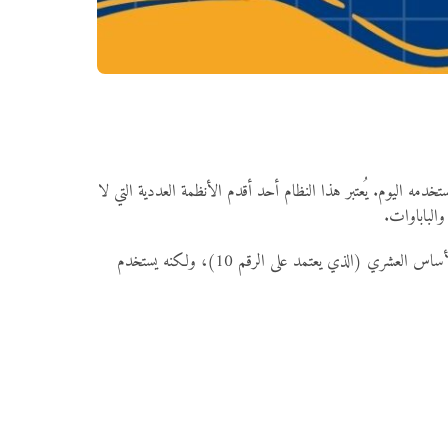
دمه اليوم. يُعتبر هذا النظام أحد أقدم الأنظمة العددية التي لا
الباباوات.
يستند النظام الروماني إلى استخدام رموز معينة لتمثيل أعداد محددة. ويعتمد على الجمع والترتيب لتكوين أعداد أخرى. لا يعتمد النظام الروماني على الأساس العشري (الذي يعتمد على الرقم 10)، ولكنه يستخدم