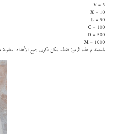
V
= 5
X
= 10
L
= 50
C
= 100
D
= 500
M
= 1000
باستخدام هذه الرموز فقط، يمكن تكوين جميع الأعداد المطلوبة 