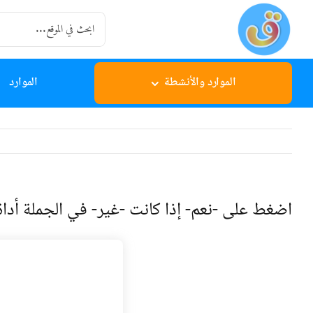
Ski
Search
t
for:
conten
الموارد والأنشطة
الموارد
اضغط على -نعم- إذا كانت -غير- في الجملة أداة