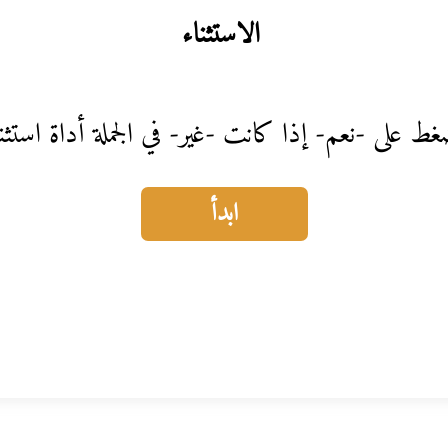
الاستثناء
ط على -نعم- إذا كانت -غير- في الجملة أداة استثن