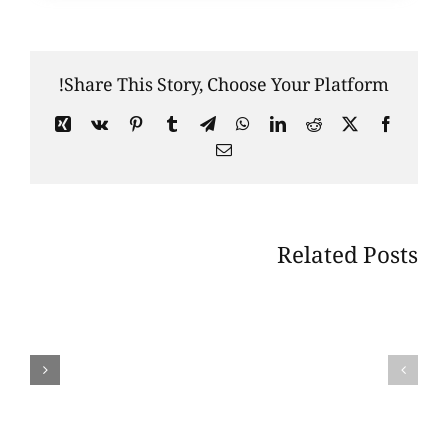
Share This Story, Choose Your Platform!
Xing
Vk
Pinterest
Tumblr
Telegram
WhatsApp
LinkedIn
Reddit
Facebook
X
Email
Related Posts