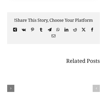
Share This Story, Choose Your Platform!
Xing
Vk
Pinterest
Tumblr
Telegram
WhatsApp
LinkedIn
Reddit
Facebook
X
Email
Related Posts