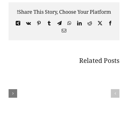
Share This Story, Choose Your Platform!
Xing
Vk
Pinterest
Tumblr
Telegram
WhatsApp
LinkedIn
Reddit
Facebook
X
Email
Related Posts