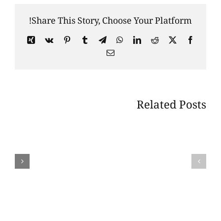
Share This Story, Choose Your Platform!
Xing
Vk
Pinterest
Tumblr
Telegram
WhatsApp
LinkedIn
Reddit
Facebook
X
Email
Related Posts