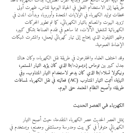
مع نهاية القرن التاسع عشر وبداية القرن العشرين، بدأت الكهرباء تأخذ
طريقها إلى الاستخدام الفعلي في الحياة اليومية للناس. ظهرت أولى
محطات توليد الكهرباء في الولايات المتحدة وأوروبا، وبدأت المدن في
تزويد البيوت والمصانع بالتيار الكهربائي. كما تم تطوير المحركات
الكهربائية لتشغيل الآلات، مما ساهم في تقدم الصناعة بشكل كبير،
وظهر التليفون الذي يحتاج إلى تيار كهربائي ليعمل، وانتشرت شبكات
الإضاءة العمومية.
وقد اختلف العلماء والمخترعون في طريقة نقل الكهرباء، وكان هناك
جدل كبير بين
توماس إديسون</b الذي كان يؤيد التيار المستمر،
و
نيكولا تسلا</b الذي كان يدعو لاستخدام التيار المتناوب. وفي
النهاية، أثبت التيار المتناوب (AC) فعاليته في نقل الكهرباء لمسافات
طويلة، وأصبح النظام المعتمد حتى اليوم.
الكهرباء في العصر الحديث
يمثل العصر الحديث عصر الكهرباء المتقدمة، حيث أصبح التيار
الكهربائي متوفراً في كل بيت ومدرسة ومستشفى ومصنع، ويستخدم في