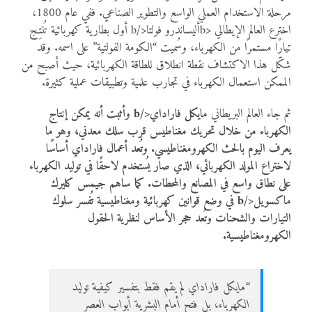
مرحلة الاستخدام العملي الواسع والتطوير الصناعي. ففي عام 1800،
اخترع العالم الإيطالي <bأليساندرو فولتا</b أول بطارية كهربائية تُنتِج
تيارًا مستمرًا من الكهرباء، وسُميت “الكومة الفولتية” على اسمه. وقد
شكّل هذا الاكتشاف نقطة انطلاق للطاقة الكهربائية، حيث أصبح من
الممكن استعمال الكهرباء في تجارب علمية وتطبيقات عملية كثيرة.
ثم جاء العالم البريطاني
مايكل فاراداي</b وأثبت أنه يمكن إنتاج
الكهرباء من خلال تحريك مغناطيس قرب سلك معدني، وهو ما
يعرف اليوم بالحث الكهرومغناطيسي. وتُعد أعمال فاراداي أساسًا
لاختراع المولد الكهربائي، الذي صار يُستخدم لاحقًا في توليد الكهرباء
على نطاق واسع في المصانع والمحطات. كما ساهم
جيمس كليرك
ماكسويل</b في وضع قوانين كهربائية ومغناطيسية تُفسر سلوك
التيارات والشحنات وتُعد حجر الأساس لنظرية الحقول
الكهرومغناطيسية.
“مايكل فاراداي لم يقم فقط بتفسير كيفية توليد
الكهرباء، بل فتح أمام البشرية أبواب العصر