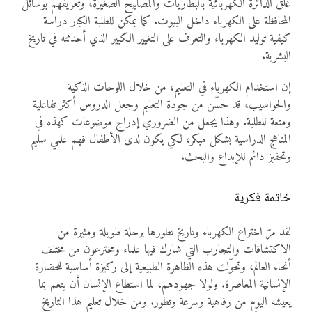
غلق الدائرة الكهربائية بالبطاريات والمصابيح الصغيرة، وتعريفهم بوسائل
المحافظة على الكهرباء داخل البيوت. كما يمكن للطلبة الكبار دراسة
كيفية توليد الكهرباء والتعرف على التغيير الكبير الذي أحدثته في تاريخ
البشرية.
إن استخدام الكهرباء في التعليم، من خلال اللوحات الذكية
والحواسيب، قد حسّن من جودة التعليم وجعل الدروس أكثر تفاعلية
ومتعة للطلبة. وهذا يجعل من الضروري إدراج موضوعات كهذه في
المناهج الدراسية بشكل مبكر، لكي يكون لدى الأطفال فهم علمي سليم
وتحفيز دائم للإبداع والبحث.
خاتمة فكرية
لقد مرّ اختراع الكهرباء وتاريخ تطورها برحلة طويلة ومثيرة من
الاكتشافات والتجارب التي شارك فيها علماء ومخترعون من مختلف
أنحاء العالم، وتحوّلت هذه الظاهرة الطبيعية إلى ركيزة أساسية للحضارة
الإنسانية المعاصرة. ولولا جهودهم، لما استطاع الإنسان أن ينعم بما
يعيشه اليوم من رفاهية وسرعة وتطور. ومن خلال تعليم هذا التاريخ