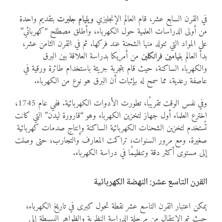
في القرن السابع عشر، قام العالم الإنجليزي
ويليام جلبرت
بتقديم واحدة
من أولى الدراسات العلمية حول الكهرباء، وأطلق مصطلح “كهربائي”
على المواد التي تتولد منها الشحنة عند فركها. ثم في القرن الثامن عشر،
بدأ العالم
بنيامين فرانكلين
من أمريكا بدراسة العلاقة بين البرق
والكهرباء الساكنة، حيث قام بتجربة جريئة باستخدام طائرة ورقية في
عاصفة رعدية، مما سمح له بإثبات أن البرق هو نوع من الكهرباء.
وفي نفس الوقت تقريبًا، تطورت الأدوات الكهربائية. ففي عام 1745،
اخترع العلماء أول جهاز لتخزين الكهرباء وهو “قارورة ليدن” التي كانت
تُستخدم لتخزين الشحنات الكهربائية الساكنة وإنتاج صدمات كهربائية
صغيرة. ومع مرور السنوات، تراكمت المعارف والتجارب، حتى وصلت
إلى مستوى أكثر دقة وتنظيمًا في دراسة الكهرباء.
القرن التاسع عشر: النهضة الكهربائية
يمكن اعتبار القرن التاسع عشر نقطة تحول كبرى في تاريخ الكهرباء،
حيث تم الانتقال من مرحلة الدراسة النظرية والظواهر البسيطة إلى