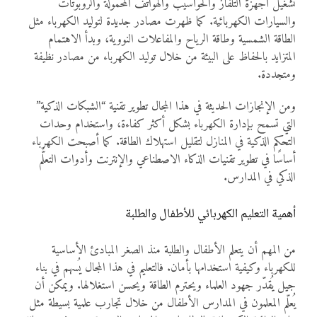
تشغيل أجهزة التلفاز والحواسيب والهواتف المحمولة والروبوتات
والسيارات الكهربائية. كما ظهرت مصادر جديدة لتوليد الكهرباء مثل
الطاقة الشمسية وطاقة الرياح والمفاعلات النووية، وبدأ الاهتمام
المتزايد بالحفاظ على البيئة من خلال توليد الكهرباء من مصادر نظيفة
ومتجددة.
ومن الإنجازات الحديثة في هذا المجال تطوير تقنية “الشبكات الذكية”
التي تسمح بإدارة الكهرباء بشكل أكثر كفاءة، واستخدام وحدات
التحكم الذكية في المنازل لتقليل استهلاك الطاقة. كما أصبحت الكهرباء
أساسًا في تطوير تقنيات الذكاء الاصطناعي والإنترنت وأدوات التعلُّم
الذكي في المدارس.
أهمية التعليم الكهربائي للأطفال والطلبة
من المهم أن يتعلم الأطفال والطلبة منذ الصغر المبادئ الأساسية
للكهرباء وكيفية استخدامها بأمان. فالتعليم في هذا المجال يُسهم في بناء
جيل يُقدّر جهود العلماء ويحترم الطاقة ويحسن استغلالها. ويمكن أن
يُعلّم المعلمون في المدارس الأطفال من خلال تجارب علمية بسيطة مثل