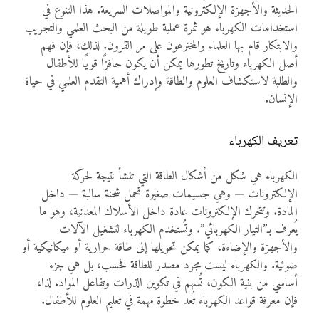
الحديثة والأجهزة الإلكترونية والمواصلات السريعة. هذا التنوع في
استخدامات الكهرباء هو ثمرة عملية طويلة من البحث العلمي والتجريب
والابتكار قام بها العلماء والمخترعون على مر القرون. لذلك، فإن فهم
أصل الكهرباء وتاريخ تطورها يمكن أن يكون حافزًا قويًا للأطفال
والطلبة لاستكشاف العلوم والطاقة وإدراك أهمية التقدم العلمي في حياة
الإنسان.
تعريف الكهرباء
الكهرباء هي شكل من أشكال الطاقة التي تنشأ نتيجة لحركة
الإلكترونات — وهي جسيمات صغيرة تحمل شحنة سالبة — داخل
المادة. وتتحرك الإلكترونات عادة داخل الأسلاك المعدنية، وهو ما
يُعرف بـ”التيار الكهربائي”. وتُستخدم الكهرباء لتشغيل الآلات
والأجهزة والإضاءة، كما يمكن تحويلها إلى طاقة حرارية أو ميكانيكية أو
ضوئية. والكهرباء ليست مجرد مصدر للطاقة فحسب، بل هي جزء
أساسي من بنية الكون، تُسهم في تكوين الذرات وتفاعل المواد. لذا،
فإن معرفة قواعد الكهرباء تُعد خطوة مهمة في تعليم العلوم للأطفال.