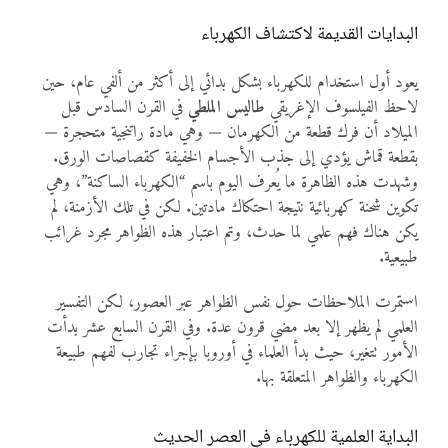
البدايات القديمة لاكتشاف الكهرباء
يعود أول استخدام للكهرباء بشكل بدائي إلى أكثر من ألفي عام، حين
لاحظ الفيلسوف الإغريقي
طاليس الملطي
في القرن السادس قبل
الميلاد أن فرك قطعة من الكهرمان — وهي مادة راتنجية متحجرة —
بقطعة قماش يؤدي إلى جذب الأجسام الخفيفة كقصاصات الورق.
وشهدت هذه الظاهرة ما يُعرف اليوم باسم “الكهرباء الساكنة”، وهي
تكوين شحنة كهربائية نتيجة احتكاك مادتين. لكن في تلك الأزمنة، لم
يكن هناك فهم علمي لما حدث، وتم اعتبار هذه الظواهر مجرد غرائب
طبيعية.
استمرت الملاحظات حول نفس الظواهر عبر العصور، لكن التفسير
العلمي لم يظهر إلا بعد مضي قرون عدة. وفي القرن السابع عشر بدأت
الأمور تتغير، حيث بدأ العلماء في أوروبا بإجراء تجارب لفهم طبيعة
الكهرباء والظواهر المتعلقة بها.
البداية العلمية للكهرباء في العصر الحديث