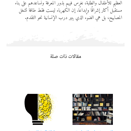
العظيم للأطفال والطلبة، نغرس فيهم بذور المعرفة ونساعدهم على بناء
مستقبل أكثر إشراقًا وإبداعًا. إن الكهرباء ليست فقط طاقة تشغل
المصابيح، بل هي الضوء الذي ينير درب الإنسانية نحو التقدم.
مقالات ذات صلة