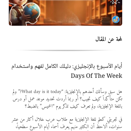
المواد
أنواع الموارد
لمحة عن المقال
الألعاب التفاعلية
أيام الأسبوع بالإنجليزي: دليلك الكامل لفهم واستخدام
Days Of The Week
هل سبق وسألك أحدهم بالإنجليزية: “What day is it today?” ولم
تكن متأكداً كيف تجيب؟ أو ربما أردت تحديد موعد عمل أو درس
باللغة الإنجليزية، ولم تعرف كيف تذكر يوم “الخميس” بالضبط؟
في تجربتي كمعلم للغة الإنجليزية مع طلاب عرب خلال أكثر من عشر
سنوات، ألاحظ أن الكثير منهم يعرف أسماء أيام الأسبوع سطحياً،