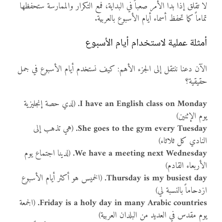
لا تقلق إذا بدا الأمر صعباً في البداية، فمع التكرار والممارسة ستحفظها
تماماً كما تحفظ أسماء أيام الأسبوع بالعربية.
أمثلة عملية لاستخدام أيام الأسبوع
الآن دعنا ننتقل إلى الجزء الأهم: كيف نستخدم أيام الأسبوع في جمل
حقيقية؟
I have an English class on Monday.
(لدي حصة إنجليزية
يوم الإثنين)
She goes to the gym every Tuesday.
(هي تذهب إلى
النادي كل ثلاثاء)
We have a meeting next Wednesday.
(لدينا اجتماع يوم
الأربعاء القادم)
Thursday is my busiest day.
(الخميس هو أكثر أيام الأسبوع
ازدحاماً بالنسبة لي)
Friday is a holy day in many Arabic countries.
(الجمعة
يوم مقدس في العديد من البلدان العربية)