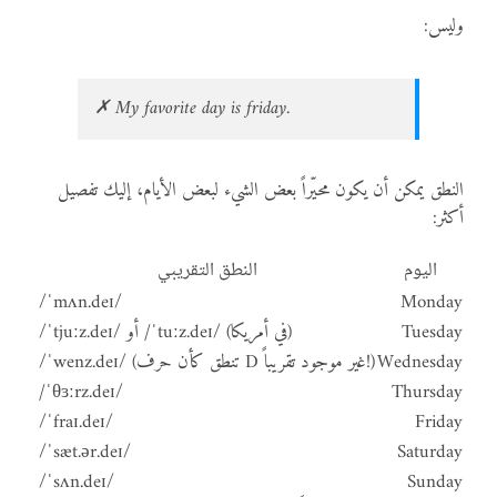
وليس:
✗ My favorite day is friday.
النطق يمكن أن يكون محيّراً بعض الشيء لبعض الأيام، إليك تفصيل
أكثر:
اليوم
النطق التقريبي
/ˈmʌn.deɪ/
Monday
Tuesday
/ˈtjuːz.deɪ/ أو /ˈtuːz.deɪ/ (في أمريكا)
Wednesday
/ˈwenz.deɪ/ (تنطق كأن حرف D غير موجود تقريباً!)
/ˈθɜːrz.deɪ/
Thursday
/ˈfraɪ.deɪ/
Friday
/ˈsæt.ər.deɪ/
Saturday
/ˈsʌn.deɪ/
Sunday