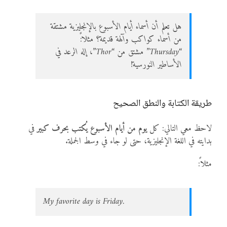
هل تعلم أن أسماء أيام الأسبوع بالإنجليزية مشتقة
من أسماء كواكب وآلهة قديمة؟ مثلاً:
“Thursday” مشتق من “Thor”، إله الرعد في
الأساطير النورسية!
طريقة الكتابة والنطق الصحيح
لاحظ معي التالي: كل
يوم من أيام الأسبوع يُكتب بحرف كبير
في
بدايته في اللغة الإنجليزية، حتى لو جاء في وسط الجملة.
مثلاً:
My favorite day is Friday.