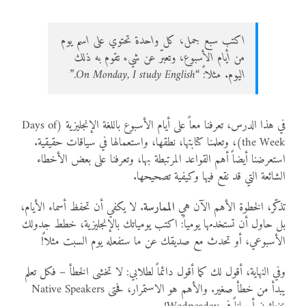
اكتب سبع جمل، كل واحدة تحتوي على اسم يوم
من أيام الأسبوع، وتعبّر عن شيء تقوم به ذلك
اليوم. مثلاً: “On Monday, I study English.”
في هذا الدرس، تعرفنا معاً على أيام الأسبوع باللغة الإنجليزية (Days of
the Week)، وتعلمنا كتابتها، نطقها، واستعمالها في سياقات حقيقية.
استعرضنا أيضاً أهم القواعد المرتبطة بها، وتعرفنا على بعض الأخطاء
الشائعة التي قد نقع فيها وكيفية تصحيحها.
تذكّر، الخطوة الأهم الآن هي
الممارسة
. لا يكفي أن تحفظ أسماء الأيام،
بل حاول أن تستخدمها يومياً: اكتب يومياتك بالإنجليزية، خطط جدولك
الأسبوعي، أو تحدث مع صديقك عن ما ستفعله يوم السبت مثلاً!
وفي النهاية، أقول لك كما أقول دائماً لطلابي: لا تخشى الخطأ – فكل تعلم
يبدأ من خطأ صغير. والأهم هو الاستمرار، فحتى Native Speakers