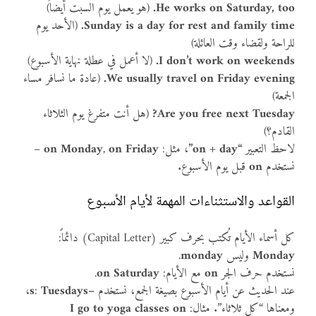
He works on Saturday, too.
(هو يعمل يوم السبت أيضاً)
Sunday is a day for rest and family time.
(الأحد يوم
للراحة ولقضاء وقت العائلة)
I don’t work on weekends.
(لا أعمل في عطلة نهاية الأسبوع)
We usually travel on Friday evening.
(عادة ما نسافر مساء
الجمعة)
Are you free next Tuesday?
(هل أنت متفرغ يوم الثلاثاء
القادم؟)
لاحظ التعبير
“on + day”
، مثل:
on Friday
,
on Monday
–
نستخدم
on
قبل يوم الأسبوع.
القواعد والاستثناءات المهمة لأيام الأسبوع
كل أسماء الأيام تُكتب بحرف كبير (Capital Letter) دائماً:
Monday
وليس
monday
.
نستخدم حرف الجر
on
مع الأيام:
on Saturday
.
عند الحديث عن أيام الأسبوع بصيغة الجمع، نستخدم
–s
Tuesdays
:
،
ومعناها “كل ثلاثاء”. مثال:
I go to yoga classes on