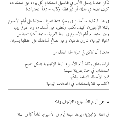
لكن عندما يدخل الأمر في تفاصيل استخدام كل يوم، متى نستخدمه،
كيف نضعه في جملة، أو نميّز نطقه وكتابته – تبدأ التحديات!
في هذا المقال، سنأخذك في رحلة ممتعة تتعرف خلالها على أيام الأسبوع
باللغة الإنجليزية، كيف تُكتب وتُنطق، متى تُستخدم، وما الفرق بينها
وبين استخدام أيام الأسبوع في اللغة العربية. ستجد أمثلة عملية من
الحياة اليومية، تمارين تفاعلية، وحتى نصائح تساعدك على حفظها بسهولة.
هدفنا؟ أن تتمكن في نهاية هذا المقال من:
قراءة ونطق وكتابة أيام الأسبوع باللغة الإنجليزية بشكل صحيح
استخدامها في جملة بطريقة سليمة
تمييز الأخطاء الشائعة وتجنّبها
اكتساب ثقة باستخدامها في المحادثات اليومية
ما هي أيام الأسبوع بالإنجليزية؟
في اللغة الإنجليزية، يوجد سبعة أيام في الأسبوع، تماماً كما في اللغة