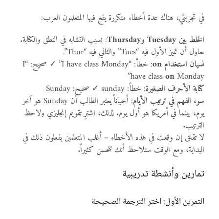
في تجربتي، هناك عدة أخطاء متكررة يقع فيها المتعلمون العرب:
الخلط بين Tuesday وThursday
: بسبب التشابه في النطق والكتابة.
حاول أن تميز الأول فيه “Tues” والثاني فيه “Thur”.
نسيان استخدام on
: خطأ: “I have class Monday” ✓ صحيح: “I
have class
on
Monday”
كتابة الأحرف الصغيرة
: خطأ: sunday ✓ صحيح: Sunday
سوء الفهم في ترتيب الأيام
: أحياناً يعتبر الطالب أن Sunday هو آخر
يوم، بينما في أمريكا هو أول يوم. لذلك، اشترِ تقويم إنجليزي ولاحظ
الترتيب.
لا تقلق إن وقعت في هذه الأخطاء – أغلب المتعلمين يفعلون ذلك في
البداية، ومع الوقت ستلاحظ أنك تتحسن كثيراً.
تمارين وأنشطة تدريبية
التمرين الأول: اختر الترجمة الصحيحة