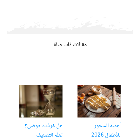
مقالات ذات صلة
أهمية السحور
هل غرفتك فوضى؟
الت
للأطفال 2026
تعلّم التصنيف
مفت