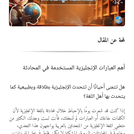
المواد
أنواع الموارد
لمحة عن المقال
الألعاب التفاعلية
أهم العبارات الإنجليزية المستخدمة في المحادثة
هل تتمنى أحيانًا أن تتحدث الإنجليزية بطلاقة وبطبيعية كما
يتحدث بها أهل اللغة؟
إذا كنت قد شعرت يومًا بالإحباط خلال محادثة باللغة الإنجليزية لأن
الكلمات خانتك أو العبارات لم تسعفك، فأنت لست وحدك. الكثير من
متعلمي اللغة الإنجليزية من المتحدثين بالعربية يواجهون هذا التحدي،
وخاصةً في المحادثات اليومية. المشكلة لا تكمن فقط في تعلم المفردات،