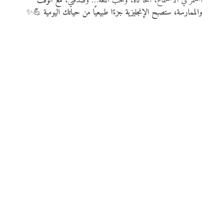
استمر في الاستماع، المحاكاة، وحُب اللغة… وصدقني،
مع الوقت
والممارسة، ستصبح الإنجليزية جزءًا طبيعيًا من حياتك اليومية
💪✨