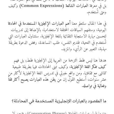
بل في معرفة
العبارات الشائعة (Common Expressions)
وكيف
ومتى تُستخدم.
في هذا المقال ستتعلم معنا
أهم العبارات الإنجليزية المستخدمة في المحادثة
اليومية، وستفهم السياقات المختلفة لاستخدامها، بالإضافة إلى تدريبات
لتحسين مهارة الاستجابة التلقائية باللغة الإنجليزية. سنتناول العبارات التي
تُستخدم في التحية، تقديم النفس، طلب المساعدة، رفض الدعوة بطريقة
مهذبة، التعبير عن الرأي، والمزيد.
هدفنا هنا ليس فقط الترجمة من العربية إلى الإنجليزية فقط؛ بل فهم
كيف تفكر اللغة الإنجليزية
، وكيف تُبنى المحادثات فيها بطريقة طبيعية
تتماشى مع ثقافتها. ومن واقع خبرتي في تدريس اللغة الإنجليزية لأكثر من
عشر سنوات، أستطيع القول إن
من يتقن هذه العبارات يصبح أكثر ثقةً
وفعالية في تواصله
.
ما المقصود بالعبارات الإنجليزية المستخدمة في المحادثة؟
عندما نقول عبارات المحادثة (Conversation Phrases)، فنحن لا