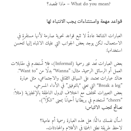
What do you mean?
– ماذا تقصد؟
قواعد مهمة واستثناءات يجب الانتباه لها
العبارات الشائعة عادةً لا تتبع قواعد نحوية صارمة لأنها مستقرة في
الاستعمال. لكن يوجد بعض الجوانب التي عليك الانتباه إليها لتُحسن
استخدامها:
بعض العبارات تُعد غير رسمية (Informal)، فلا تُستخدم في مقابلات
العمل أو الرسائل الرسمية. مثال:
“Wanna”
بدلًا من
“Want to”
.
هناك عبارات تعتمد على السياق الثقافي والاجتماعي. مثل عبارة
“Break a leg”
التي تعني “بالتوفيق” في الأداء المسرحي.
بعض التعبيرات تختلف مع اختلاف الدول الناطقة بالإنجليزية (مثلاً:
“cheers”
تستخدم في بريطانيا أحيانًا بمعنى “شكرًا”).
نصائح لتجنب الالتباس:
اسأل نفسك دائمًا: هل هذه العبارة رسمية أم عامية؟
لاحظ طريقة نطق الجملة في الأفلام والمحادثات.