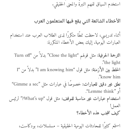
استخدم السياق لفهم النبرة والمعنى الحقيقي.
الأخطاء الشائعة التي يقع فيها المتعلمون العرب
أثناء تدريسي، لاحظت نمطًا متكررًا لدى الطلاب العرب عند استخدام
العبارات اليومية. إليك بعض الأخطاء المتكررة:
الترجمة الحرفية:
مثل قولهم “Close the light” بدلاً من “Turn off
the light”.
الخلط بين الأزمنة:
مثل قول “I am knowing him” بدلاً من “I
know him”.
نطق غير دقيق للعبارات:
خصوصًا في عبارات مثل
“Gimme a sec”
أو
“Lemme think”
.
استخدام عبارات غير مناسبة للموقف:
مثل قول “What’s up?” لرئيس
العمل!
كيف تتجنب هذه الأخطاء؟
استمع كثيرًا للمحادثات اليومية الحقيقية – مسلسلات، بودكاست،