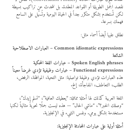
نقصد الجُمل الطويلة أو القواعد المعقدة. بل نتحدث عن تراكيب بسيطة
لكن تُستخدم بشكل متكرر جداً في الحياة اليومية وتُسهّل على السامع
فهمك بسرعة.
نطلق عليها أيضاً أسماء مثل:
Common idiomatic expressions – العبارات الاصطلاحية
الشائعة
Spoken English phrases – عبارات اللغة المحكية
Functional expressions – عبارات وظيفية تؤدي غرضاً معيناً
هذه العبارات تؤدي وظيفة تواصلية: مثل التحية، الموافقة، الرفض،
الطلب، التعاطف، المفاجأة، إلخ.
اللغة العربية كذلك لها أمثلة مماثلة: “يعطيك العافية”، “تسلم إيدك”،
“وصلك الخبر؟”، “ماشي الحال” — هذه ليست جملًا نحويةً مثاليةً لكنها
مستخدمة بشكل يومي. ونفس الشيء في الإنجليزية.
أمثلة أولية على عبارات المحادثة الإنجليزية: