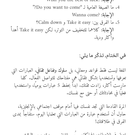
الإجابة:
Wish you the best of luck!
ما الصيغة العامية لـ “Do you want to come?”
الإجابة:
Wanna come?
ما الفرق بين:
Take it easy
و
Calm down
؟
الإجابة:
كلاهما للتخفيف من التوتر، لكن
Take it easy
أهدأ
وأكثر ودية.
في الختام، تذكّر ما يلي:
اللغة ليست فقط قواعد ومعاني، بل
سلوك وتفاعل ثقافي
. العبارات التي
تعرفها وتستخدمها بشكل تلقائي هي مفتاحك للتواصل الفعّال. كلما
مارست أكثر، زادت ثقتك. ابدأ بحفظ 5 عبارات يوميًا، واستخدمها
فعليًا في محادثاتك أو حتى مع نفسك.
المرة القادمة التي تجد نفسك فيها أمام موقف اجتماعي بالإنجليزية،
حاول أن تستخدم عبارة من العبارات التي تعلمتها اليوم. ستُفاجأ بمدى
الفرق في طلاقتك!