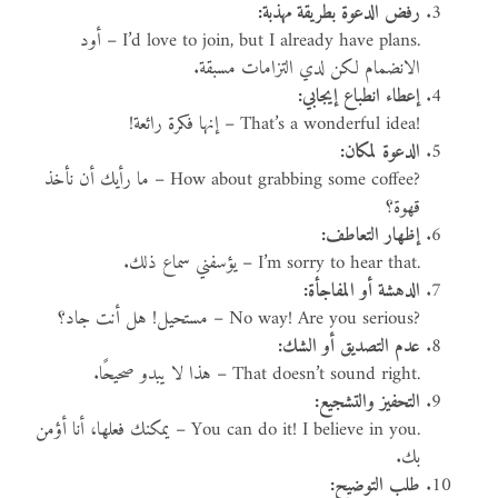
رفض الدعوة بطريقة مهذبة:
I’d love to join, but I already have plans.
– أود
الانضمام لكن لدي التزامات مسبقة.
إعطاء انطباع إيجابي:
That’s a wonderful idea!
– إنها فكرة رائعة!
الدعوة لمكان:
How about grabbing some coffee?
– ما رأيك أن نأخذ
قهوة؟
إظهار التعاطف:
I’m sorry to hear that.
– يؤسفني سماع ذلك.
الدهشة أو المفاجأة:
No way! Are you serious?
– مستحيل! هل أنت جاد؟
عدم التصديق أو الشك:
That doesn’t sound right.
– هذا لا يبدو صحيحًا.
التحفيز والتشجيع:
You can do it! I believe in you.
– يمكنك فعلها، أنا أؤمن
بك.
طلب التوضيح: