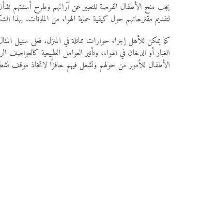
يجب منح الأطفال الفرصة للتعبير عن آرائهم وطرح أسئلتهم بشأن ا
لتقديم مقترحاتهم حول كيفية حماية الهواء من الملوثات. بهذا الشكل
كما يمكن للأهل إجراء حوارات مماثلة في المنزل. فعلى سبيل ال
الغبار أو الدخان في الهواء، وتأثير العوامل الطبيعية كالعواصف ا
الأطفال للأمور من حولهم وتشعل فيهم حافزًا لاتخاذ موقف نشط ت