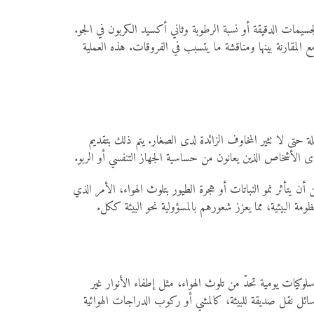
ل، مثل أجهزة قياس جودة الهواء المبسَّطة (Air Quality Sensors)، والتي تُظهر تركيز الجسيمات الدقيقة أو نسبة الرطوبة وثاني أكسيد الكربون في الجو.
المقارنة بينها ومناقشة ما يتسبب في الفروقات. هذه العملية
حتى لا تثير المخاوف الزائدة لدى الصغار. يتم ذلك بتقديم
الأشخاص الذين يعانون من حساسية الجهاز التنفسي أو الربو.
 يتأثر نمو النباتات أو هجرة الطيور بتلوث الهواء، الأمر الذي
ة البيئية، مما يعزز شعورهم بالمسؤولية نحو البيئة ككل.
لوكيات يومية تحدّ من تلوث الهواء، مثل إطفاء الأنوار غير
سائل نقل صديقة للبيئة، كالمشي أو ركوب الدراجات الهوائية