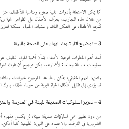
من خلال هذه التجارب، يتعرّف الأطفال على الظواهر الحية ويكتسب
تُشجع الأطفال على التفكير الناقد واستنباط الحلول الممكنة لتعزيز نق
3 – توضيح آثار تلوث الهواء على الصحة والبيئة
أحد أهم الخطوات لتوعية الأطفال بشأن أهمية الهواء النظيف هو تو
معلومات مبسطة ومناسبة لأعمارهم. يمكن توضيح أن تلوث الهواء
ولتعزيز الفهم الحقيقي، يمكن ربط هذا الموضوع بحيوانات ونباتات 
قد يؤدي إلى تقليل أشكال الحياة البرية من حولنا. هكذا، يدرك الأ
4 – تعزيز السلوكيات الصديقة للبيئة في المدرسة والمنزل
من دون تطبيق عملي لسلوكيات صديقة للبيئة، لن يكتمل مفهوم أهمية 
الضرورية في الغرف، والاعتماد على التهوية الطبيعية كلما أمكن