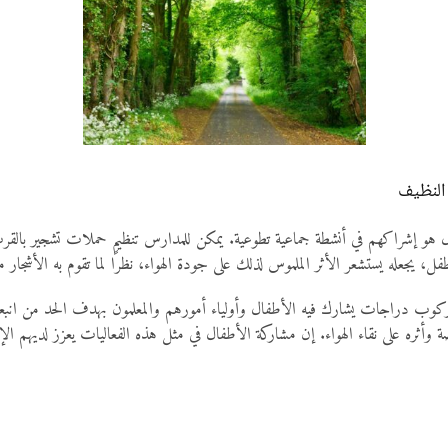
 هو إشراكهم في أنشطة جماعية تطوعية. يمكن للمدارس تنظيم حملات تشجير بالقرب م
فل، يجعله يستشعر الأثر الملموس لذلك على جودة الهواء، نظرًا لما تقوم به الأشجار
و ركوب دراجات يشارك فيه الأطفال وأولياء أمورهم والمعلمون بهدف الحد من انبع
وأثره على نقاء الهواء. إن مشاركة الأطفال في مثل هذه الفعاليات يعزز لديهم الإ