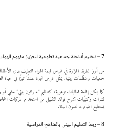
7 – تنظيم أنشطة جماعية تطوعية لتعزيز مفهوم الهواء النظيف
من أبرز الطرق المؤثرة في غرس قيمة الهواء النظيف لدى الأطفال
جمعيات ومنظّمات بيئية. يمثّل غرس شجرة حدثًا مميزًا في حياة الط
كما يمكن إقامة فعاليات توعوية، كتنظيم “ماراثون بيئي” مشي أ
نشرات وكتيّبات تشرح فوائد التقليل من استخدام المركبات الخاصة 
يستطيع القيام به لصون البيئة.
8 – ربط التعليم البيئي بالمناهج الدراسية