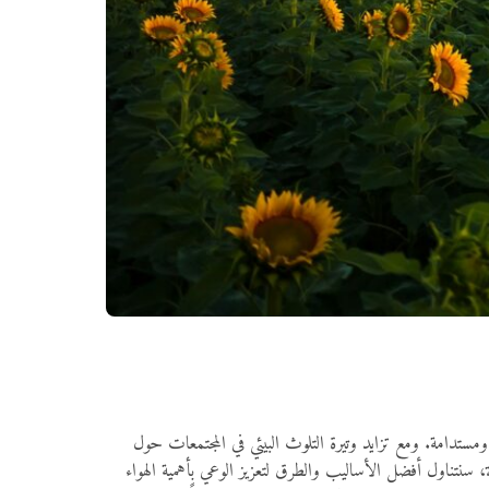
ستدامة. ومع تزايد وتيرة التلوث البيئي في المجتمعات حول
لة، سنتناول أفضل الأساليب والطرق لتعزيز الوعي بأهمية الهواء