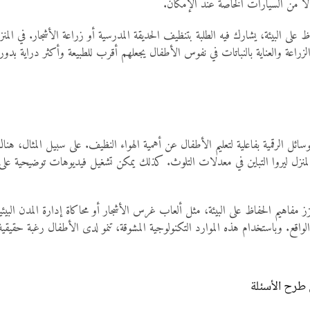
اً من السيارات الخاصة عند الإمكان.
لبيئة، يشارك فيه الطلبة بتنظيف الحديقة المدرسية أو زراعة الأشجار. في المنزل،
زراعة والعناية بالنباتات في نفوس الأطفال يجعلهم أقرب للطبيعة وأكثر دراية بدور ا
وسائل الرقمية بفاعلية لتعليم الأطفال عن أهمية الهواء النظيف. على سبيل المثال، ه
منزل ليروا التباين في معدلات التلوث. كذلك يمكن تشغيل فيديوهات توضيحية على 
تعزز مفاهيم الحفاظ على البيئة، مثل ألعاب غرس الأشجار أو محاكاة إدارة المدن البي
واقع. وباستخدام هذه الموارد التكنولوجية المشوقة، تنمو لدى الأطفال رغبة حقيقية 