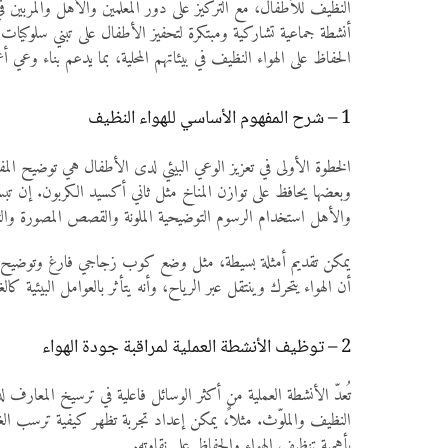
النظيف للأطفال، مع التركيز على دور المعلمين والأهل والمربّين في
أنشطة جماعية تشاركية ومبتكرة لتحفيز الأطفال على تبني سلوكيا
الحفاظ على الهواء النظيف في بيئاتهم المحلية، بما يدعم بناء وعي أعم
1 – شرح المفهوم الأساسي للهواء النظيف
الخطوة الأولى في تعزيز الوعي البيئي لدى الأطفال هي توضيح ال
وبعضها يحافظ على توازن المناخ مثل ثاني أكسيد الكربون. إن تبس
والأهل استخدام الرسوم التوضيحية الملونة والقصص المصورة والت
يمكن تقديم أمثلة بسيطة، مثل وضع كوب زجاجي فارغ وتوضيح أن هذا 
أن الهواء يتحرك وينتقل عبر الرياح، وأنه يتأثر بالعوامل البيئية ك
2 – توظيف الأنشطة العملية لمراقبة جودة الهواء
تُعدّ الأنشطة العملية من أكثر الوسائل فاعلية في ترسيخ المعارف ل
النظيف والملوّث. مثلاً، يمكن إعداد تجربة تظهر كيفية ترسب الغ
بأهمية تنظيف الهواء والحفاظ على نقاوته.