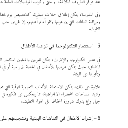
عند توافر الظروف الملائمة، أو حتى ركوب المواصلات العامة بدل
وفي المدرسة، يمكن إطلاق حملات صغيرة، كتخصيص يوم للحفاظ على ا
ومراقبة النباتات التي يزرعونها وتنمو أمام أعينهم. إن غرس حب ال
التلوث.
5 – استثمار التكنولوجيا في توعية الأطفال
في عصر التكنولوجيا والإنترنت، يمكن للمربين والمعلمين استثمار ال
المناطق، حيث يمكن عرضها للأطفال في الحصة الدراسية أو في ال
وتأثيرها على البيئة.
علاوة على ذلك، يمكن الاستعانة بالألعاب التعليمية الرقمية التي 
وتزيد المساحات الخضراء الافتراضية، مما ينعكس على تفكيره في ال
جيل واعٍ يدرك ضرورة الحفاظ على الهواء النظيف.
6 – إشراك الأطفال في النقاشات البيئية وتشجيعهم على طرح الأسئلة