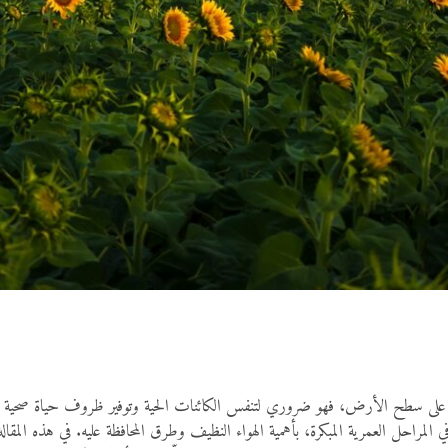
حياة على سطح الأرض، فهو ضروري لتنفس الكائنات الحية وتوفير ظروف حياة صحية وم
في المراحل العمرية المبكرة، بأهمية الهواء النظيف وطرق المحافظة عليه. في هذه المقا