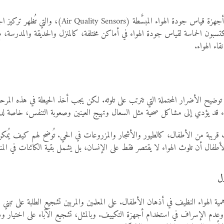
كما يمكن الاستعانة بأدوات علمية صغيرة ومناسبة للأطفا
ون الحماسة لقياس جودة الهواء في أماكن مختلفة، كالمنزل والحديقة والمدرسة، مع 
اء الهواء.
ضيح الأضرار المحتملة التي تترتب على تلوثه. لكن يجب أخذ الحيطة في هذه المرحلة 
 قد يؤدي إلى مشاكل صحية مثل السعال وتهيج العينين وصعوبة التنفس، خاصة لدى 
قريبة من الأطفال، كالطيور والأشجار والمزروعات في الحي. تُوضح لهم كيف يُمكن أن
طفال أن تلوث الهواء لا يقتصر فقط على الإنسان، بل يشمل بقية الكائنات في المنظوم
الهواء النظيف في أذهان الأطفال. على المعلمين والمربين تشجيع الطلبة على تبني س
، وعدم الإسراف في استخدام أجهزة التكييف. وبالمثل، تشجيع الآباء على اختيار و