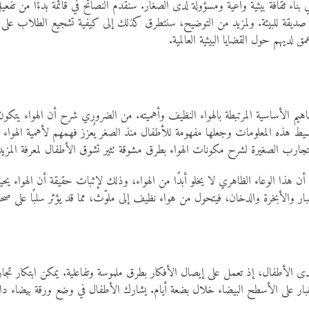
 بناء ثقافة بيئية واعية ومسؤولة لدى الصغار. سنقدّم النصائح في قائمة بدءًا من تف
ت صديقة للبيئة. ولمزيد من التوضيح، سنتطرق كذلك إلى كيفية تشجيع الطلاب على 
ق لديهم حول القضايا البيئية العالمية.
مفاهيم الأساسية المرتبطة بالهواء النظيف وأهميته. من الضروري شرح أن الهواء 
يط هذه المعلومات وجعلها مفهومة للأطفال منذ الصغر يُعزز فهمهم لأهمية الهواء ا
جارب الصغيرة لشرح مكونات الهواء بطرق مشوقة تثير تشوق الأطفال لمعرفة المزيد
الوعاء الظاهري لا يخلو أبدًا من الهواء، وذلك لإثبات حقيقة أن الهواء يحيط بنا
الغبار والأبخرة والدخان، فيتحول من هواء نظيف إلى ملوّث، مما قد يؤثر سلبًا على صحة 
دى الأطفال، إذ تعمل على إيصال الأفكار بطرق ملموسة وتفاعلية. يمكن ابتكار تجارب ب
بار على الأسطح البيضاء خلال بضعة أيام. يشارك الأطفال في وضع ورقة بيضاء داخل ب