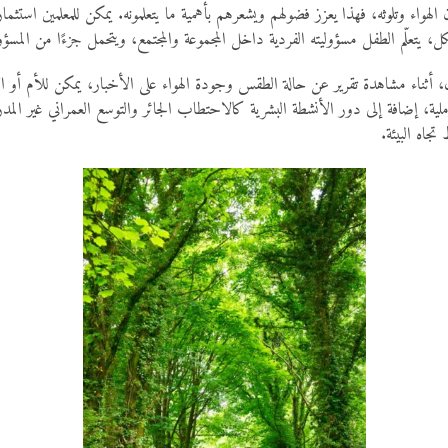
لهواء وتلوثه، فهذا يعزز فضولهم ويشعرهم بأهمية ما يتعلمونه. يمكن للمعلمين است
، يتعلّم الطفل مسؤوليته الفردية داخل المجموعة والمجتمع، ويتحمل جزءًا من المسؤولية
مثال، أثناء مشاهدة تقرير عن حالة الطقس وجودة الهواء على الأخبار، يمكن للأم
لرملية، إضافة إلى دور الأنشطة البشرية كالاحتطاب الجائر والتوسع العمراني غير الم
جاه البيئة.