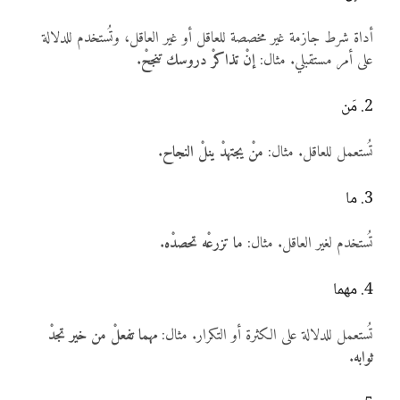
أداة شرط جازمة غير مخصصة للعاقل أو غير العاقل، وتُستخدم للدلالة
على أمر مستقبلي. مثال:
إنْ تذاكرْ دروسك تنجحْ
.
2. مَن
تُستعمل للعاقل. مثال:
منْ يجتهدْ ينلْ النجاح
.
3. ما
تُستخدم لغير العاقل. مثال:
ما تزرعْه تحصدْه
.
4. مهما
تُستعمل للدلالة على الكثرة أو التكرار. مثال:
مهما تفعلْ من خير تجدْ
ثوابه
.