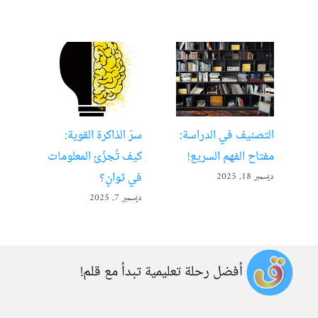
التصنيف في الدراسة:
سرّ الذاكرة القوية:
تعل
مفتاح الفهم السريع!
كيف تُجزّئ المعلومات
ألع
في ثوانٍ؟
ديسمبر 18, 2025
أبريل 22
ديسمبر 7, 2025
أفضل رحلة تعليمية تبدأ مع قلم!