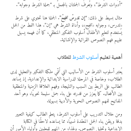
“أدوات الشرط”، وتُعرف الجملتان بالمجمل بـ “جملة الشرط وجوابه”.
مثال بسيط على ذلك:
“إن تدرسْ تنجحْ”
. الجملة هنا تحتوي على شرط
«تدرس» وجوابه «تنجح»، وأداة الشرط هي “إن”. هذا النمط من الجمل
يُستخدم لتعليم الأطفال أسلوب التفكير المنطقي، كما أن فهمه يسهل
عليهم فهم النصوص القرائية والإنشائية.
أهمية تعليم
أسلوب الشرط
للطلاب
يُعتبر أسلوب الشرط من الأساليب التي تُنمّي ملكة التفكير والتحليل لدى
الطلاب، وخاصة في المرحلة الدراسية الابتدائية والإعدادية. إذ يُساعد
الطالب على الربط بين السبب والنتيجة، وفهم العلاقة الزمنية والمنطقية
بين الأفعال. كما يُعزز من قدرته على بناء جمل سليمة نحويًا، وهو أحد
المفاتيح لفهم النصوص النحوية والأدبية بسهولة.
ومن خلال التدريب على أسلوب الشرط، يتعلم الطالب كيفية التعبير
بدقة ويتقن بناء الجمل المعقدة نسبيًا، مما يساعده لاحقًا في الكتابة
الإبداعية وتحليل النصوص. ولهذا، من المهم للمعلمين وأولياء الأمور أن