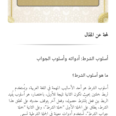
المواد
أنواع الموارد
لمحة عن المقال
الألعاب التفاعلية
أسلوب الشرط: أدواته وأسلوب الجواب
ما هو أسلوب الشرط؟
أسلوب الشرط هو أحد الأساليب المهمة في اللغة العربية، ويُستخدم
لربط جملتين بحيث تكون الثانية نتيجة للأولى. باختصار، هو أسلوب يُفيد
الربط بين فعل يُشترط حصوله، وفعل آخر يتوقف حدوثه على تحقق هذا
الشرط. يُطلق على الجملة الأولى “جملة الشرط”، وعلى الثانية “جملة
جواب الشرط”. تُستخدم أدوات معينة في الجملة الشرطية تسمى