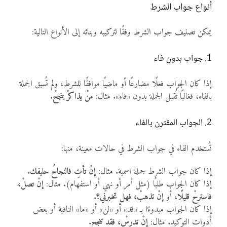
أنواع جواب الشرط
يمكن تصنيف جواب الشرط وفقًا لتركيبه وبنائه إلى الأنواع التالية:
1. جواب بدون فاء
إذا كان الجواب فعلًا مضارعًا أو ماضيًا موافقًا للشرط، ولم تُسبق الجملة
بالفاء، فغالبًا تُقبل الجملة بدون «فاء». مثال:
منْ يذاكرْ ينجحْ
.
2. الجواب المقترن بالفاء
تُستخدم الفاء في جواب الشرط في حالات معينة، منها:
إذا كان جواب الشرط جملة اسمية. مثال:
إنْ تأتِ فالنجاحُ حليفك
.
إذا كان الجواب طلبًا (مثل أمر أو نهي أو استفهام). مثال:
إنْ تصلْ،
فاسترحْ قليلًا
، أو
إنْ تذهبْ، فهل تخبرني؟
.
إذا كان الجواب مبدوءًا بـ «قد» أو «لن» أو «ما» النافية أو بعض
أدوات التوكيد. مثال:
إنْ تدرسْ، فقد تنجح
.