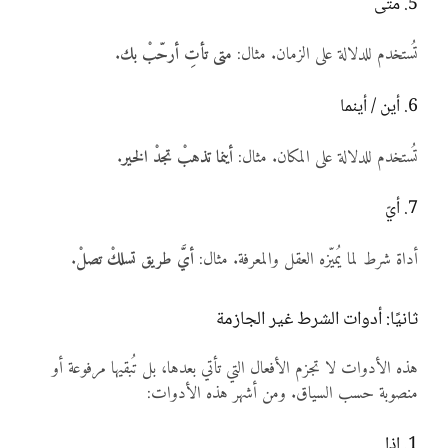
5. متى
تُستخدم للدلالة على الزمان. مثال:
متى تأتِ أرحّبْ بك
.
6. أين / أينما
تُستخدم للدلالة على المكان. مثال:
أينما تذهبْ تجدْ الخير
.
7. أيّ
أداة شرط لما يُميّزه العقل والمعرفة. مثال:
أيَّ طريق تسلكْ تصلْ
.
ثانيًا: أدوات الشرط غير الجازمة
هذه الأدوات لا تجزم الأفعال التي تأتي بعدها، بل تُبقيها مرفوعة أو
منصوبة حسب السياق. ومن أشهر هذه الأدوات:
1. إذا