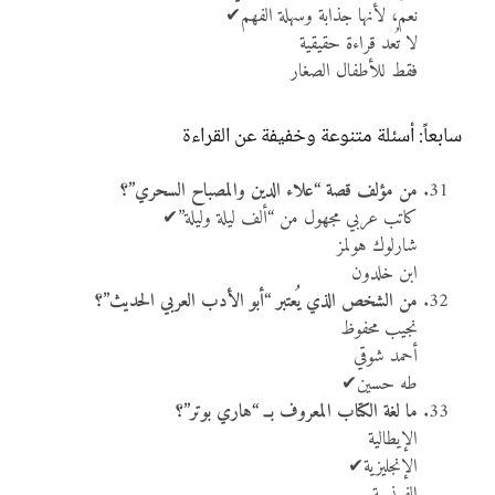
نعم، لأنها جذابة وسهلة الفهم✔
لا تُعد قراءة حقيقية
فقط للأطفال الصغار
سابعاً: أسئلة متنوعة وخفيفة عن القراءة
من مؤلف قصة “علاء الدين والمصباح السحري”؟
كاتب عربي مجهول من “ألف ليلة وليلة”✔
شارلوك هولمز
ابن خلدون
من الشخص الذي يُعتبر “أبو الأدب العربي الحديث”؟
نجيب محفوظ
أحمد شوقي
طه حسين✔
ما لغة الكتاب المعروف بــ “هاري بوتر”؟
الإيطالية
الإنجليزية✔
الفرنسية