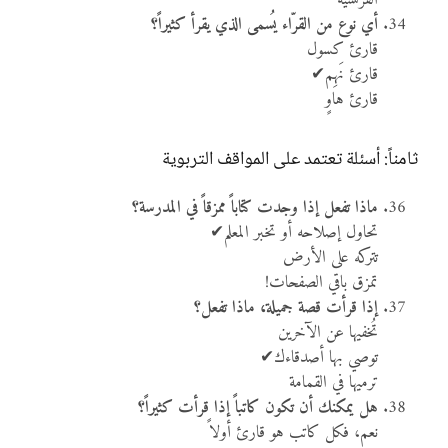
أي نوع من القرّاء يُسمى الذي يقرأ كثيراً؟
قارئ كسول
قارئ نَهِم✔
قارئ هاوٍ
ثامناً: أسئلة تعتمد على المواقف التربوية
ماذا تفعل إذا وجدت كتاباً ممزقاً في المدرسة؟
تحاول إصلاحه أو تخبر المعلم✔
تتركه على الأرض
تمزق باقي الصفحات!
إذا قرأت قصة جميلة، ماذا تفعل؟
تُخفيها عن الآخرين
توصي بها أصدقاءك✔
ترميها في القمامة
هل يمكنك أن تكون كاتباً إذا قرأت كثيراً؟
نعم، فكل كاتب هو قارئ أولاً