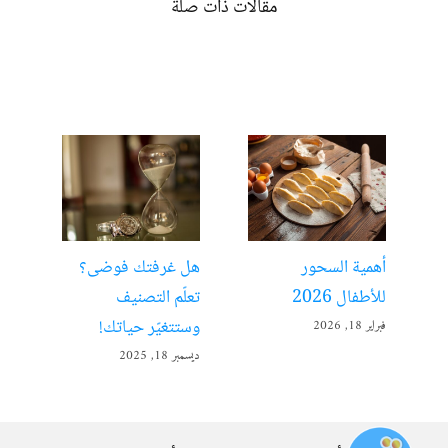
مقالات ذات صلة
أهمية السحور
هل غرفتك فوضى؟
الت
للأطفال 2026
تعلّم التصنيف
مفت
وستتغيّر حياتك!
فبراير 18, 2026
ديسمبر 
ديسمبر 18, 2025