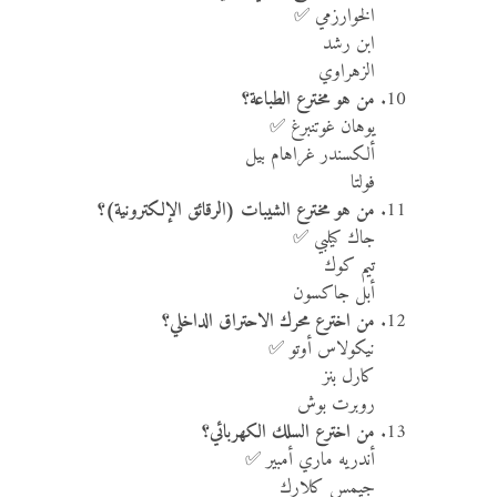
الخوارزمي ✅
ابن رشد
الزهراوي
من هو مخترع الطباعة؟
يوهان غوتنبرغ ✅
ألكسندر غراهام بيل
فولتا
من هو مخترع الشيبات (الرقائق الإلكترونية)؟
جاك كيلبي ✅
تيم كوك
أبل جاكسون
من اخترع محرك الاحتراق الداخلي؟
نيكولاس أوتو ✅
كارل بنز
روبرت بوش
من اخترع السلك الكهربائي؟
أندريه ماري أمبير ✅
جيمس كلارك