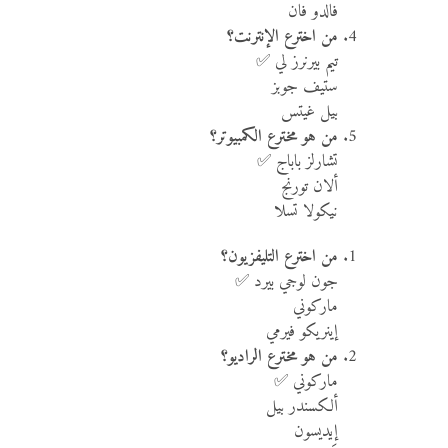
فالدو فان
من اخترع الإنترنت؟
تيم بيرنرز لي ✅
ستيف جوبز
بيل غيتس
من هو مخترع الكمبيوتر؟
تشارلز باباج ✅
ألان تورنج
نيكولا تسلا
من اخترع التليفزيون؟
جون لوجي بيرد ✅
ماركوني
إينريكو فيرمي
من هو مخترع الراديو؟
ماركوني ✅
ألكسندر بيل
إيديسون