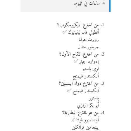
4 ساعات في اليوم.
من اخترع الميكروسكوب؟
أنطوني فان ليفينهوك ✅
روبرت هوك
جريغور مندل
من اخترع اللقاح الأول؟
إدوارد جينر ✅
لوي باستير
ألكسندر فليمنج
من اخترع دواء البنسلين؟
ألكسندر فليمنج ✅
باستور
أبو بكر الرازي
من هو مخترع البطارية؟
أليساندرو فولتا ✅
بينجامين فرانكلين