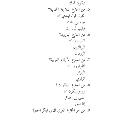
نيكولا تسلا
من اخترع الثلاجة الحديثة؟
كارل فون ليندي ✅
جيمس وات
فيليب لينهارت
من اخترع البارود؟
الصينيون ✅
اليونانيون
الرومان
من اخترع الأرقام العربية؟
الخوارزمي ✅
الرزاز
الرازي
من اخترع النظارات؟
روجر بيكون ✅
حنين بن إسحاق
إقليدس
من هو المخترع العربي الذي ابتكر الجبر؟