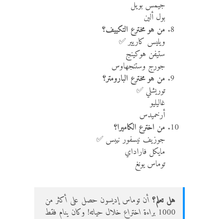
جيمس بويل
بول ألين
من هو مخترع التكييف؟
ويليس كاريير ✅
ستيفن هوكينج
جورج وستنجهاوس
من هو مخترع البارومتر؟
توريشلي ✅
غاليليو
أرخميدس
من اخترع الكاميرا؟
جوزيف نيسفور نيبس ✅
مايكل فاراداي
توماس يونغ
هل تعلم؟
أن توماس إديسون حصل على أكثر من
1000 براءة اختراع خلال حياته! وكان ينام فقط