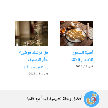
أهمية السحور
هل غرفتك فوضى؟
الت
للأطفال 2026
تعلّم التصنيف
مفت
وستتغيّر حياتك!
فبراير 18, 2026
ديسمبر 
ديسمبر 18, 2025
أفضل رحلة تعليمية تبدأ مع قلم!