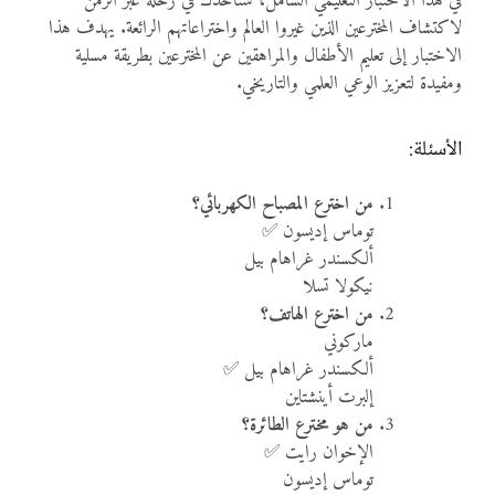
في هذا الاختبار التعليمي الشامل، سنأخذك في رحلة عبر الزمن
لاكتشاف المخترعين الذين غيروا العالم واختراعاتهم الرائعة. يهدف هذا
الاختبار إلى تعليم الأطفال والمراهقين عن المخترعين بطريقة مسلية
ومفيدة لتعزيز الوعي العلمي والتاريخي.
الأسئلة:
من اخترع المصباح الكهربائي؟
توماس إديسون ✅
ألكسندر غراهام بيل
نيكولا تسلا
من اخترع الهاتف؟
ماركوني
ألكسندر غراهام بيل ✅
إلبرت أينشتاين
من هو مخترع الطائرة؟
الإخوان رايت ✅
توماس إديسون