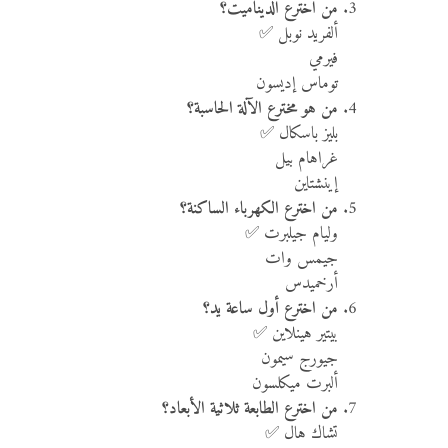
مَن اخترع الديناميت؟
ألفريد نوبل ✅
فيرمي
توماس إديسون
من هو مخترع الآلة الحاسبة؟
بليز باسكال ✅
غراهام بيل
إينشتاين
من اخترع الكهرباء الساكنة؟
وليام جيلبرت ✅
جيمس وات
أرخميدس
من اخترع أول ساعة يد؟
بيتير هينلاين ✅
جيورج سيمون
ألبرت ميكلسون
من اخترع الطابعة ثلاثية الأبعاد؟
تشاك هال ✅