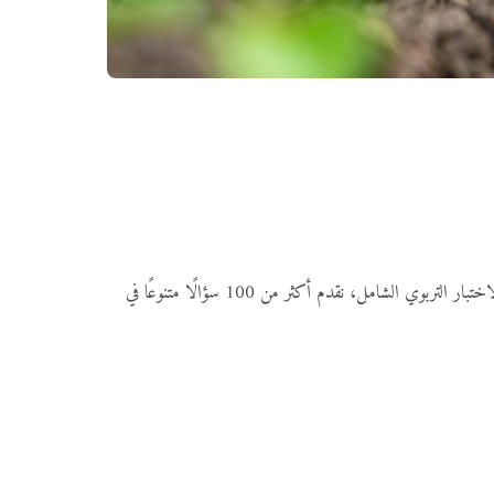
الزراعة تُعدّ من أهم الأنشطة الاقتصادية والبيئية التي عرفها الإنسان منذ القدم، وهي أساس الغذاء وبقاء الإنسان والحيوان على حدٍّ سواء. في هذا الاختبار التربوي الشامل، نقدم أكثر من 100 سؤالًا متنوعًا في