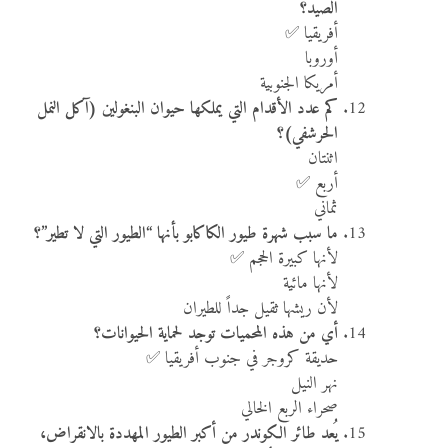
الصيد؟
أفريقيا ✅
أوروبا
أمريكا الجنوبية
كم عدد الأقدام التي يملكها حيوان البنغولين (آكل النمل
الحرشفي)؟
اثنتان
أربع ✅
ثماني
ما سبب شهرة طيور الكاكابو بأنها “الطيور التي لا تطير”؟
لأنها كبيرة الحجم ✅
لأنها مائية
لأن ريشها ثقيل جداً للطيران
أي من هذه المحميات توجد لحماية الحيوانات؟
حديقة كروجر في جنوب أفريقيا ✅
نهر النيل
صحراء الربع الخالي
يُعد طائر الكوندر من أكبر الطيور المهددة بالانقراض،