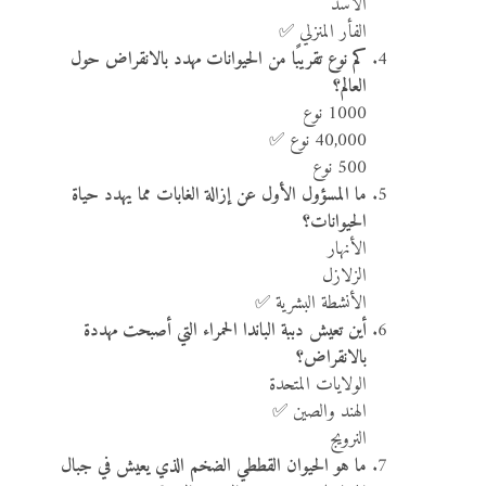
الأسد
الفأر المنزلي ✅
كم نوع تقريبًا من الحيوانات مهدد بالانقراض حول
العالم؟
1000 نوع
40,000 نوع ✅
500 نوع
ما المسؤول الأول عن إزالة الغابات مما يهدد حياة
الحيوانات؟
الأنهار
الزلازل
الأنشطة البشرية ✅
أين تعيش دببة الباندا الحمراء التي أصبحت مهددة
بالانقراض؟
الولايات المتحدة
الهند والصين ✅
النرويج
ما هو الحيوان القططي الضخم الذي يعيش في جبال