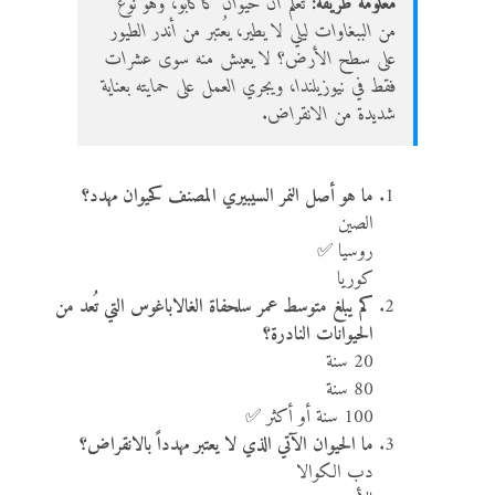
معلومة طريفة:
تعلم أن حيوان كاكابو، وهو نوع
من الببغاوات ليلي لا يطير، يُعتبر من أندر الطيور
على سطح الأرض؟ لا يعيش منه سوى عشرات
فقط في نيوزيلندا، ويجري العمل على حمايته بعناية
شديدة من الانقراض.
ما هو أصل النمر السيبيري المصنف كحيوان مهدد؟
الصين
روسيا ✅
كوريا
كم يبلغ متوسط عمر سلحفاة الغالاباغوس التي تُعد من
الحيوانات النادرة؟
20 سنة
80 سنة
100 سنة أو أكثر ✅
ما الحيوان الآتي الذي لا يعتبر مهدداً بالانقراض؟
دب الكوالا