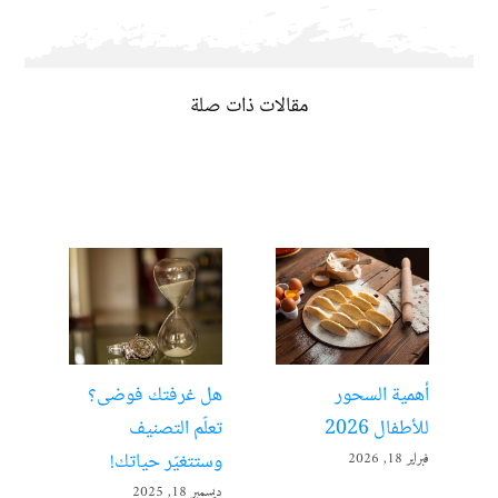
مقالات ذات صلة
أهمية السحور
هل غرفتك فوضى؟
الت
للأطفال 2026
تعلّم التصنيف
مفت
وستتغيّر حياتك!
فبراير 18, 2026
ديسمبر 
ديسمبر 18, 2025