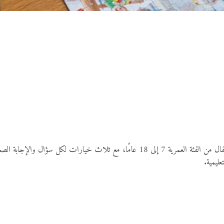
فيما يلي مجموعة مكوّنة من 100 سؤال من ألغاز ذكية وممتعة للأطفال من الفئة العمرية 7 إل
عليمية.