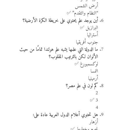
أرض الشمس
“النظام والتقدم” ✅
أين يوجد علم يحتوي على خريطة الكرة الأرضية؟
البرازيل ✅
أستراليا
جنوب أفريقيا
ما الدولة التي علمها يشبه علم هولندا تمامًا من حيث
الألوان لكن بالترتيب المقلوب؟
لوكسمبورغ ✅
النمسا
أرمينيا
كم لون في علم مصر؟
2
3 ✅
4
هل تحتوي أعلام الدول العربية عادة على:
أزهار
نجوم وخطوط ✅