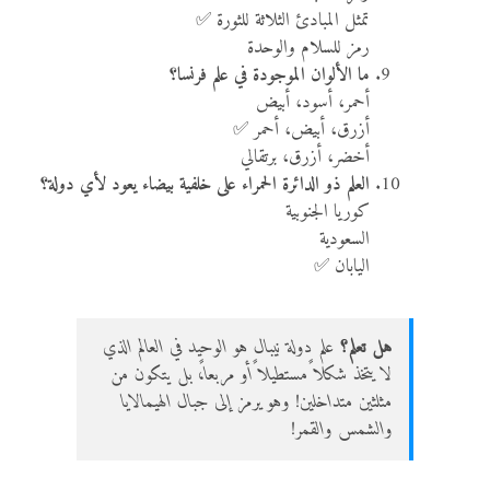
تمثل المبادئ الثلاثة للثورة ✅
رمز للسلام والوحدة
ما الألوان الموجودة في علم فرنسا؟
أحمر، أسود، أبيض
أزرق، أبيض، أحمر ✅
أخضر، أزرق، برتقالي
العلم ذو الدائرة الحمراء على خلفية بيضاء يعود لأي دولة؟
كوريا الجنوبية
السعودية
اليابان ✅
هل تعلم؟
علم دولة نيبال هو الوحيد في العالم الذي
لا يتخذ شكلاً مستطيلاً أو مربعاً، بل يتكون من
مثلثين متداخلين! وهو يرمز إلى جبال الهيمالايا
والشمس والقمر!