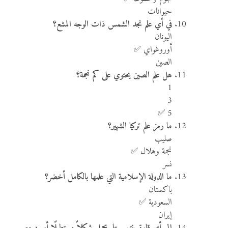
حيوانات
في أي علم نجد الشمس ذات الوجه المشع؟
اليونان
أوروغواي ✅
الصين
هل علم الصين يحتوي على كم نجمة؟
1
3
5 ✅
ما رمز علم تركيا الشهير؟
صليب
نجمة وهلال ✅
نسر
ما الدولة الإسلامية التي علمها بالكامل أخضر؟
باكستان
السعودية ✅
إيران
إلى أي قارة ينتمي علم يحمل شكلاً مستطيلًا أسود مع