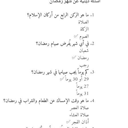
أسئلة دينية عن شهر رمضان
ما هو الركن الرابع من أركان الإسلام؟
الصلاة
الزكاة
الصوم ✅
في أي شهر يُفرض صيام رمضان؟
شعبان
رمضان ✅
رجب
كم يوماً يجب صيامها في شهر رمضان؟
29 أو 30 يوماً ✅
27 يوماً
31 يوماً
ما هو وقت الإمساك عن الطعام والشراب في رمضان؟
صلاة العصر
صلاة العشاء
أذان الفجر ✅