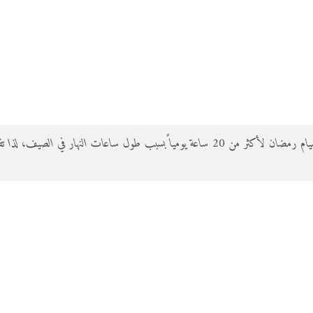
في بعض الدول مثل النرويج، قد يمتد صيام رمضان لأكثر من 20 ساعة يومياً بسبب طول ساعات